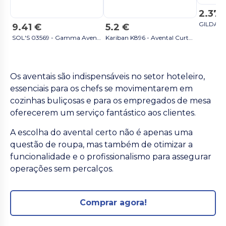
2.37 
9.41 €
5.2 €
SOL'S 03569 - Gamma Avental Comprido Com Bolsos cinzento escuro
Kariban K896 - Avental Curto Polycotton com Bolsos Práticos cinzento escuro
Os aventais são indispensáveis no setor hoteleiro,
essenciais para os chefs se movimentarem em
cozinhas buliçosas e para os empregados de mesa
oferecerem um serviço fantástico aos clientes.
A escolha do avental certo não é apenas uma
questão de roupa, mas também de otimizar a
funcionalidade e o profissionalismo para assegurar
operações sem percalços.
Comprar agora!