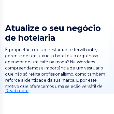
Atualize o seu negócio
de hotelaria
É proprietário de um restaurante fervilhante,
gerente de um luxuoso hotel ou o orgulhoso
operador de um café na moda? Na Wordans
compreendemos a importância de um vestuário
que não só reflita profissionalismo, como também
reforce a identidade da sua marca. É por esse
motivo que oferecemos uma seleção versátil de
Read more
vestuário personalizado para hotelaria, incluindo
elegantes polos, camisas distintas e práticos
uniformes para chefs, tudo cuidadosamente
confecionado para garantir que a sua equipa causa