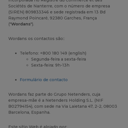
incorporada no Registre du Commerce et des
Sociétés de Nanterre, com o número de empresa
(SIREN) 809833346 e sede registrada em 13 Bd
Raymond Poincaré, 92380 Garches, França
("
Wordans
").
Wordans os contactos são::
Telefono: +800 180 149 (english)
Segunda-feira a sexta-feira
Sexta-feira: 9h-13h
Formulário de contacto
Wordans faz parte do Grupo Netenders, cuja
empresa-mãe é a Netenders Holding S.L. (NIF
B02794154), com sede na Via Laietana 47, 2-2, 08003
Barcelona, Espanha.
Este sítio Web é alojado por: