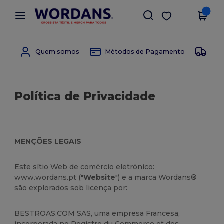
×
App Wordans
Obter app
Melhores preços na app!
Quem somos
Métodos de Pagamento
Mét
Política de Privacidade
MENÇÕES LEGAIS
Este sítio Web de comércio eletrónico:
www.wordans.pt ("
Website
") e a marca Wordans®
são explorados sob licença por:
BESTROAS.COM SAS, uma empresa Francesa,