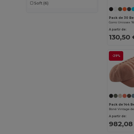
Soft
(6)
Pack de 30 Be
A partir de:
130,50 
-29%
Pack de 144 B
A partir de:
982,08