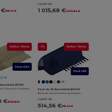
A partir de:
 €
1 015,68 €
518,42 €
1 036,84 €
Melhor Oferta
-1%
Melhor Oferta
Pack x144
Pack x96
+3
+19
Beechfield BF653
Boné de Algodão Chino com 6 Painéis e Ajuste Metálico
Pack de 96 Beechfield BF640
Boné de caminhoneiro americano
A partir de:
0 €
878,95 €
514,56 €
518,42 €