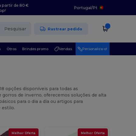
 partir de 80 €
Portugal
/
Pt
pp!
Pesquisar
Rastrear pedido
s
Otros
Brindes promo
Vendas
Personaliza-o!
18 opções disponíveis para todas as
 gorros de inverno, oferecemos soluções de alta
sicos para o dia a dia ou artigos para
estilo.
Melhor Oferta
Melhor Oferta