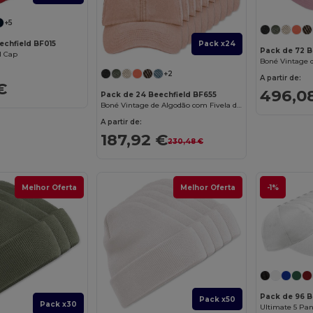
+5
echfield BF015
Pack x24
Pack de 72 B
l Cap
+2
A partir de:
€
496,0
Pack de 24 Beechfield BF655
Boné Vintage de Algodão com Fivela de Latão
A partir de:
187,92 €
230,48 €
Melhor Oferta
Melhor Oferta
-1%
Pack de 96 B
Pack x50
Pack x30
Ultimate 5 Pa