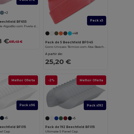
+2
Pack x5
eechfield BF655
Boné Vintage de Algodão com Fivela de Latão
+48
8 €
691,45 €
Pack de 5 Beechfield BF045
Gorro Unissex Térmico com Aba Beechfield
A partir de:
25,20 €
Melhor Oferta
-2%
Melhor Oferta
Pack x96
Pack x192
+5
+5
eechfield BF015
Pack de 192 Beechfield BF015
nel Cap
Ultimate 5 Panel Cap