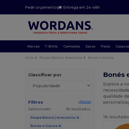
Pedir orçamento
|
Entrega em 24-48h
Marcas
T-Shirts
Camisolas
Sacos
Polos
Casaco
Início
Roupa Básica | Acessórios
Bonés e Gorros
Bonés 
Classificar por
Explore a n
necessidades
qualidade de
Filtros
personalizaç
«Reset
Selecionado
18 resultados.
18 resultado
Roupa Básica | Acessórios
Bonés e Gorros