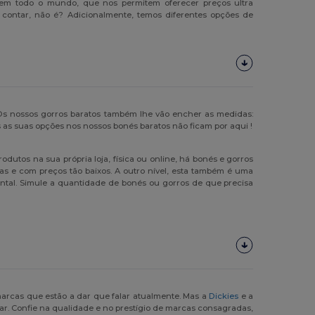
s em todo o mundo, que nos permitem oferecer preços ultra
 contar, não é? Adicionalmente, temos diferentes opções de
. Os nossos gorros baratos também lhe vão encher as medidas:
as as suas opções nos nossos bonés baratos não ficam por aqui !
dutos na sua própria loja, física ou online, há bonés e gorros
cas e com preços tão baixos. A outro nível, esta também é uma
tal. Simule a quantidade de bonés ou gorros de que precisa
marcas que estão a dar que falar atualmente. Mas a
Dickies
e a
ar. Confie na qualidade e no prestígio de marcas consagradas,