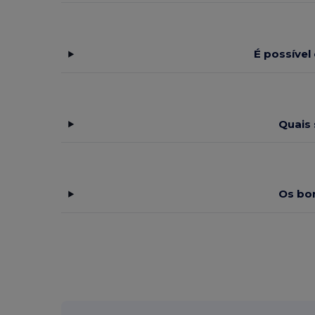
É possíve
Quais 
Os bo