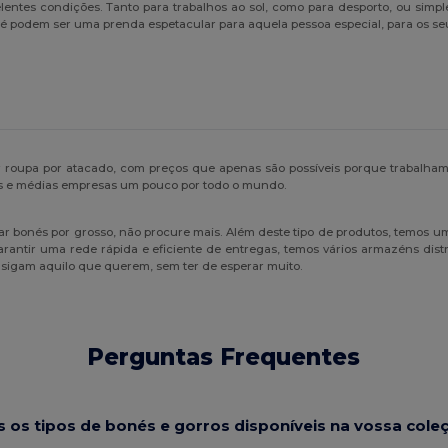
tes condições. Tanto para trabalhos ao sol, como para desporto, ou simple
té podem ser uma prenda espetacular para aquela pessoa especial, para os seu
oupa por atacado, com preços que apenas são possíveis porque trabalham
s e médias empresas um pouco por todo o mundo.
r bonés por grosso, não procure mais. Além deste tipo de produtos, temos u
arantir uma rede rápida e eficiente de entregas, temos vários armazéns distr
sigam aquilo que querem, sem ter de esperar muito.
Perguntas Frequentes
s os tipos de bonés e gorros disponíveis na vossa cole