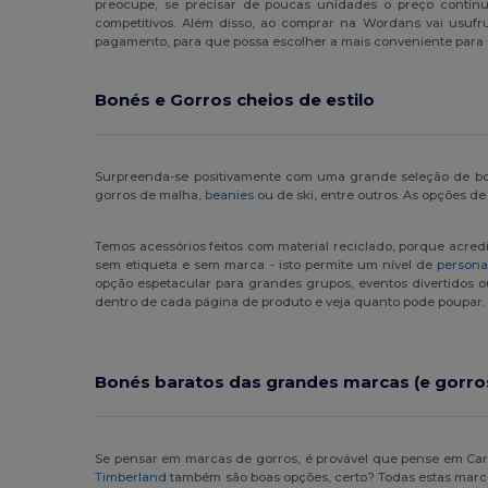
preocupe, se precisar de poucas unidades o preço continu
competitivos. Além disso, ao comprar na Wordans vai usufr
pagamento, para que possa escolher a mais conveniente para s
Bonés e Gorros cheios de estilo
Surpreenda-se positivamente com uma grande seleção de bonés
gorros de malha,
beanies
ou de ski, entre outros. As opções de
Temos acessórios feitos com material reciclado, porque acredi
sem etiqueta e sem marca - isto permite um nível de
persona
opção espetacular para grandes grupos, eventos divertidos
dentro de cada página de produto e veja quanto pode poupar.
Bonés baratos das grandes marcas (e gorro
Se pensar em marcas de gorros, é provável que pense em Carha
Timberland
também são boas opções, certo? Todas estas marcas