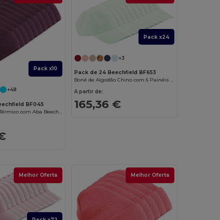
Pack x24
+3
Pack x10
Pack de 24 Beechfield BF653
Boné de Algodão Chino com 6 Painéis e Ajuste Metálico
+48
A partir de:
165,36 €
eechfield BF045
Gorro Unissex Térmico com Aba Beechfield
€
Melhor Oferta
Melhor Oferta
Pack x72