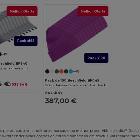
Melhor Oferta
Melhor Oferta
Pack x192
+19
Pack x100
eechfield BF640
oneiro americano
+48
Pack de 100 Beechfield BF045
4 €
1 036,84 €
Gorro Unissex Térmico com Aba Beechfield
A partir de:
387,00 €
s por atacado, das melhores marcas e ao melhor preço. Não acredita? Basta
se surpreender pelas opções de cores e tamanhos em stock. E vai reparar ta