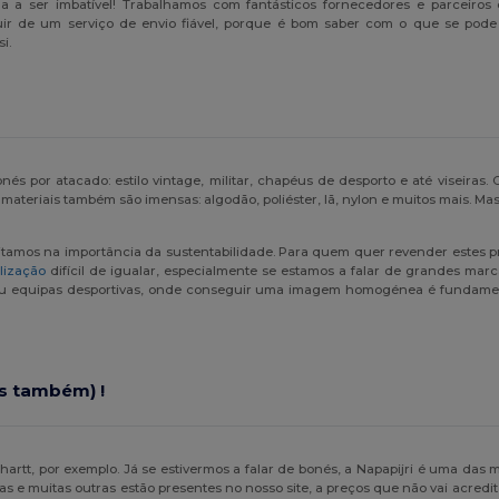
a a ser imbatível! Trabalhamos com fantásticos fornecedores e parceiro
uir de um serviço de envio fiável, porque é bom saber com o que se pode
i.
 por atacado: estilo vintage, militar, chapéus de desporto e até viseiras
 materiais também são imensas: algodão, poliéster, lã, nylon e muitos mais. M
tamos na importância da sustentabilidade. Para quem quer revender estes pro
lização
difícil de igualar, especialmente se estamos a falar de grandes mar
 ou equipas desportivas, onde conseguir uma imagem homogénea é fundamen
s também) !
rtt, por exemplo. Já se estivermos a falar de bonés, a Napapijri é uma das 
 e muitas outras estão presentes no nosso site, a preços que não vai acredit