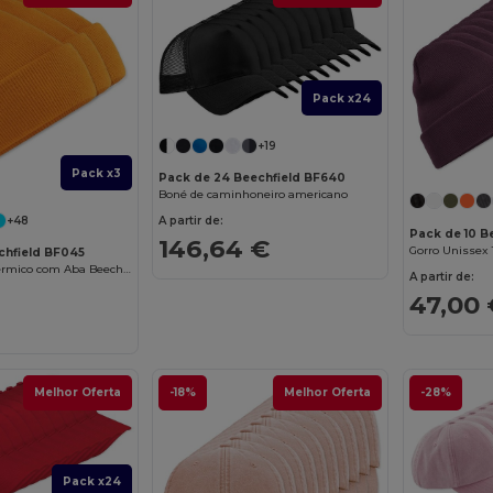
Pack x24
+19
Pack x3
Pack de 24 Beechfield BF640
Boné de caminhoneiro americano
+48
A partir de:
Pack de 10 B
146,64 €
chfield BF045
Gorro Unissex Térmico com Aba Beechfield
A partir de:
47,00 
Melhor Oferta
-18%
Melhor Oferta
-28%
Pack x24