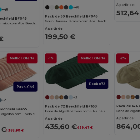
A partir de:
+48
+48
512,64
Pack de 50 Beechfield BF045
echfield BF045
Gorro Unissex Térmico com Aba Beechfield
Gorro Unissex Térmico com Aba Beechfield
A partir de:
199,50 €
€
Melhor Oferta
-1%
Melhor Oferta
-2%
Pack x72
Pack x144
+3
+2
Pack de 144 
Pack de 72 Beechfield BF653
eechfield BF655
Boné de Algodão Chino com 6 Painéis e Ajuste Metálico
Boné Vintage de Algodão com Fivela de Latão
A partir de:
A partir de:
864,0
435,60 €
 €
439,47 €
1 382,90 €