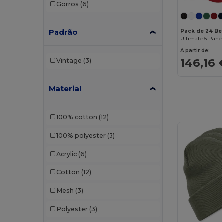
Gorros
(6)
Padrão
Pack de 24 Be
Ultimate 5 Pane
A partir de:
146,16 
Vintage
(3)
Material
100% cotton
(12)
100% polyester
(3)
Acrylic
(6)
Cotton
(12)
Mesh
(3)
Polyester
(3)