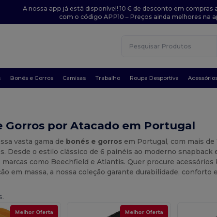
A nossa app já está disponível! 10 € de desconto em compras a
com o código APP10 – Preços ainda melhores na a
s
Bonés e Gorros
Camisas
Trabalho
Roupa Desportiva
Acessório
e Gorros por Atacado em Portugal
ossa vasta gama de
bonés e gorros
em Portugal, com mais de 
. Desde o estilo clássico de 6 painéis ao moderno snapback e
 marcas como Beechfield e Atlantis. Quer procure acessórios bá
ão em massa, a nossa coleção garante durabilidade, conforto e 
s.
Melhor Oferta
Melhor Oferta