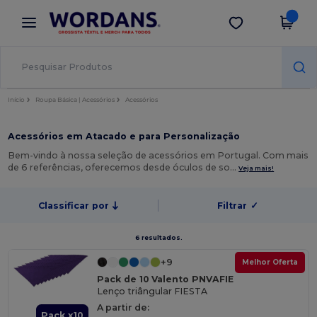
×
App Wordans
Obter app
Melhores preços na app!
Início
Roupa Básica | Acessórios
Acessórios
Acessórios em Atacado e para Personalização
Bem-vindo à nossa seleção de acessórios em Portugal. Com mais
de 6 referências, oferecemos desde óculos de so…
Veja mais!
Classificar por
Filtrar
✓
6 resultados.
+9
Melhor Oferta
Pack de 10 Valento PNVAFIE
Lenço triângular FIESTA
A partir de:
Pack x10