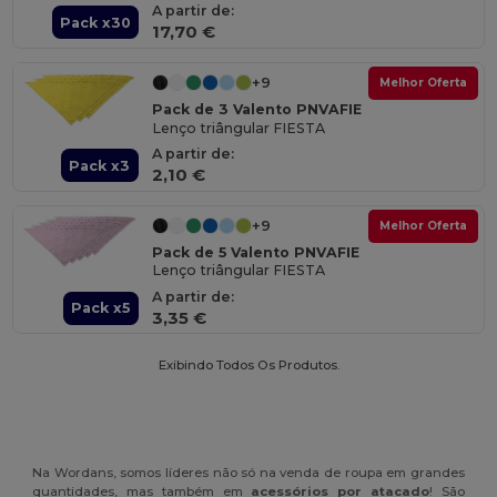
A partir de:
Pack x30
17,70 €
+9
Melhor Oferta
Pack de 3 Valento PNVAFIE
Lenço triângular FIESTA
A partir de:
Pack x3
2,10 €
+9
Melhor Oferta
Pack de 5 Valento PNVAFIE
Lenço triângular FIESTA
A partir de:
Pack x5
3,35 €
Exibindo Todos Os Produtos.
Na Wordans, somos líderes não só na venda de roupa em grandes
quantidades, mas também em
acessórios por atacado
! São