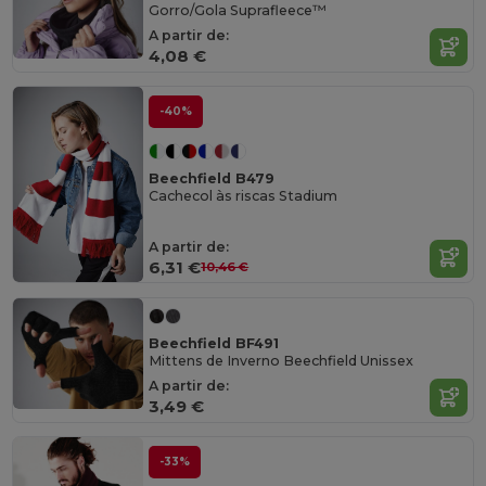
Gorro/Gola Suprafleece™
A partir de:
4,08 €
-40%
Beechfield B479
Cachecol às riscas Stadium
A partir de:
6,31 €
10,46 €
Beechfield BF491
Mittens de Inverno Beechfield Unissex
A partir de:
3,49 €
-33%