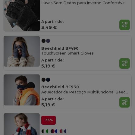
Luvas Sem Dedos para Inverno Confortável
A partir de:
3,49 €
Beechfield BF490
TouchScreen Smart Gloves
A partir de:
5,19 €
Beechfield BF930
Aquecedor de Pescoço Multifuncional Beechfield
A partir de:
5,19 €
-33%