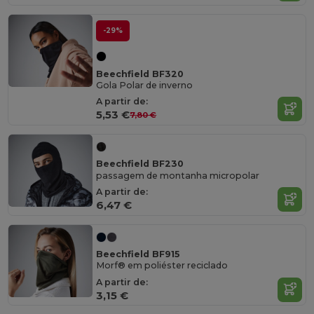
-29%
Beechfield BF320
Gola Polar de inverno
A partir de:
5,53 €
7,80 €
Beechfield BF230
passagem de montanha micropolar
A partir de:
6,47 €
Beechfield BF915
Morf® em poliéster reciclado
A partir de:
3,15 €