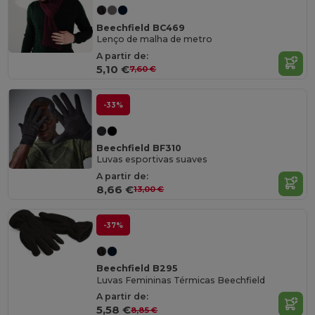
Beechfield BC469
Lenço de malha de metro
A partir de:
5,10 €
7,60 €
-33%
Beechfield BF310
Luvas esportivas suaves
A partir de:
8,66 €
13,00 €
-37%
Beechfield B295
Luvas Femininas Térmicas Beechfield
A partir de:
5,58 €
8,85 €