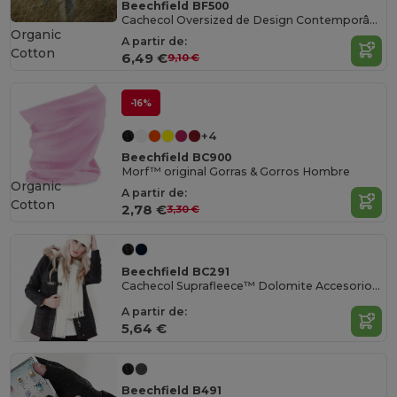
Beechfield BF500
Cachecol Oversized de Design Contemporâneo
Organic
A partir de:
Cotton
6,49 €
9,10 €
-16%
+4
Beechfield BC900
Morf™ original Gorras & Gorros Hombre
Organic
A partir de:
Cotton
2,78 €
3,30 €
Beechfield BC291
Cachecol Suprafleece™ Dolomite Accesorio Bufanda
A partir de:
5,64 €
Beechfield B491