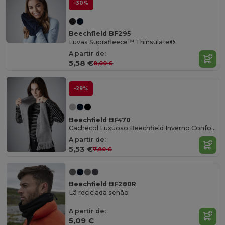
-30%
Beechfield BF295
Luvas Suprafleece™ Thinsulate®
A partir de:
5,58 €
8,00 €
-29%
Beechfield BF470
Cachecol Luxuoso Beechfield Inverno Confortável
A partir de:
5,53 €
7,80 €
Beechfield BF280R
Lã reciclada senão
A partir de:
5,09 €