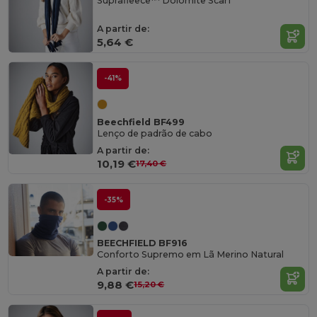
Suprafleece™ Dolomite Scarf
A partir de:
5,64 €
-41%
Beechfield BF499
Lenço de padrão de cabo
A partir de:
10,19 €
17,40 €
-35%
BEECHFIELD BF916
Conforto Supremo em Lã Merino Natural
A partir de:
9,88 €
15,20 €