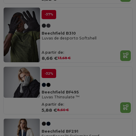
-37%
Beechfield B310
Luvas de desporto Softshell
A partir de:
8,66 €
13,68 €
-32%
Beechfield BF495
Luvas Thinsulate ™
A partir de:
5,88 €
8,60 €
Beechfield BF291