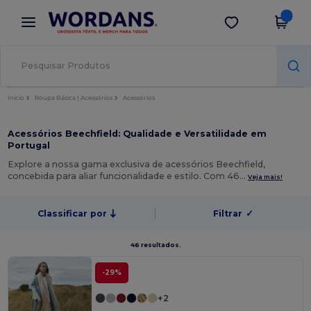
×
App Wordans
Obter app
Melhores preços na app!
Início
Roupa Básica | Acessórios
Acessórios
Acessórios Beechfield: Qualidade e Versatilidade em
Portugal
Explore a nossa gama exclusiva de acessórios Beechfield,
concebida para aliar funcionalidade e estilo. Com 46…
Veja mais!
Classificar por
Filtrar
✓
46 resultados.
-29%
+2