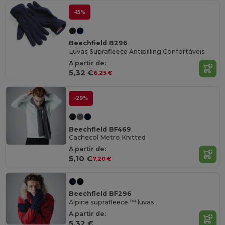
-15%
Beechfield B296
Luvas Suprafleece Antipilling Confortáveis
A partir de:
5,32 €
6,25 €
-29%
Beechfield BF469
Cachecol Metro Knitted
A partir de:
5,10 €
7,20 €
Beechfield BF296
Alpine suprafleece ™ luvas
A partir de:
5,32 €