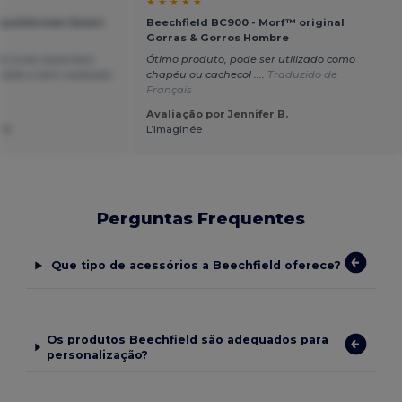
★ ★ ★ ★ ★
TouchScreen Smart
Beechfield BC900 - Morf™ original
Gorras & Gorros Hombre
 As luvas assentam
Ótimo produto, pode ser utilizado como
ólido e bem acabado
chapéu ou cachecol ....
Traduzido de
Français
Avaliação por Jennifer B.
 V.
L’Imaginée
Perguntas Frequentes
Que tipo de acessórios a Beechfield oferece?
Os produtos Beechfield são adequados para
personalização?