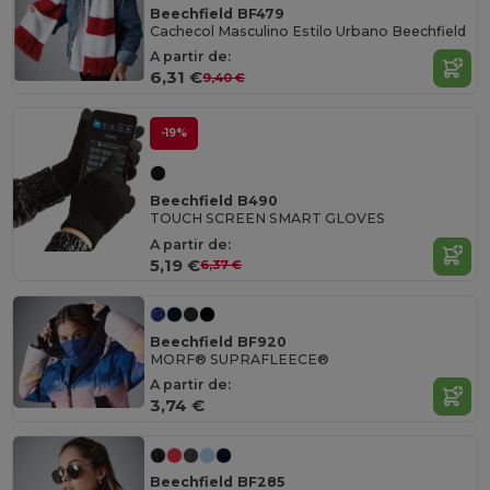
Beechfield BF479
Cachecol Masculino Estilo Urbano Beechfield
A partir de:
6,31 €
9,40 €
-19%
Beechfield B490
TOUCH SCREEN SMART GLOVES
A partir de:
5,19 €
6,37 €
Beechfield BF920
MORF® SUPRAFLEECE®
A partir de:
3,74 €
Beechfield BF285