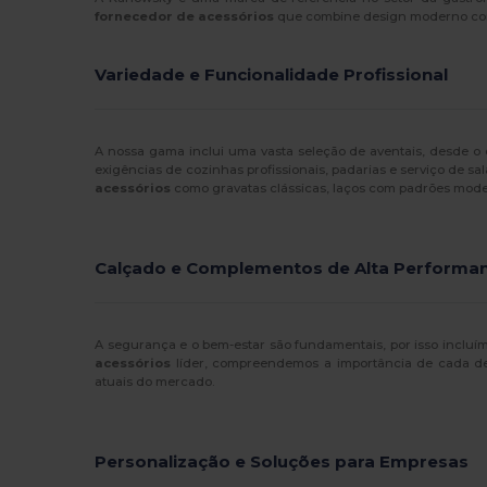
Valento
(74)
fornecedor de acessórios
que combine design moderno com r
Velilla
(2)
Variedade e Funcionalidade Profissional
Westford mill
(1)
WK. Designed To Work
(3)
A nossa gama inclui uma vasta seleção de aventais, desde o c
exigências de cozinhas profissionais, padarias e serviço de sa
acessórios
como gravatas clássicas, laços com padrões moder
Calçado e Complementos de Alta Performa
A segurança e o bem-estar são fundamentais, por isso incluím
acessórios
líder, compreendemos a importância de cada det
atuais do mercado.
Personalização e Soluções para Empresas