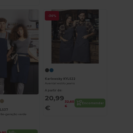
-36%
Karlowsky KYLS22
Avental estilo jeans
A partir de:
20,99
32,60
Encomendar
€
€
YLS37
rãe-geração verde
0,90