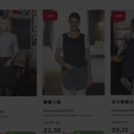
-33%
-36%
Karlowsky K
Karlowsky KYKS17
S11
Avental de bib
Vestido de mulher Bea Antracite
casual
A partir de:
A partir de:
39,13
22,35
6
33,40