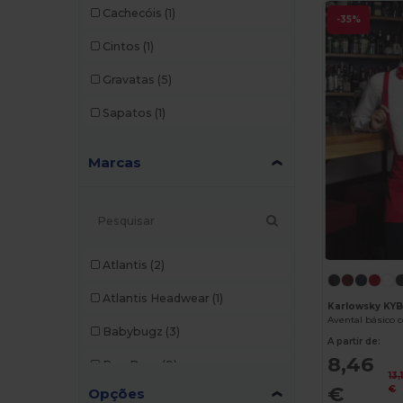
Cachecóis
(1)
-35%
Cintos
(1)
Gravatas
(5)
Sapatos
(1)
Marcas
Atlantis
(2)
Atlantis Headwear
(1)
Karlowsky KY
Avental básico 
Babybugz
(3)
A partir de:
8,46
Bag Base
(9)
13,
€
€
Opções
Bagbase
(1)