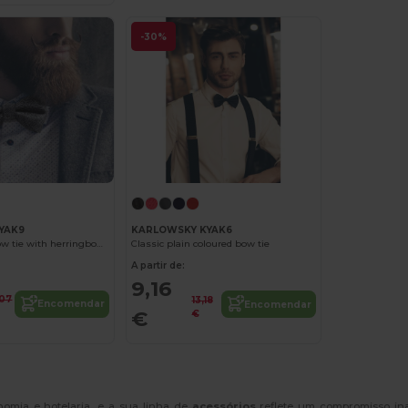
-30%
YAK9
KARLOWSKY KYAK6
Stylish urban bow tie with herringbone pattern
Classic plain coloured bow tie
A partir de:
9,16
,07
13,18
Encomendar
Encomendar
€
€
omia e hotelaria, e a sua linha de
acessórios
reflete um compromisso ina