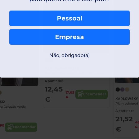
-27%
-47%
Pessoal
Empresa
Não, obrigado(a)
KARLOWSKY KYAK13
Stylish urban bow tie with glencheck pattern
A partir de:
12,45
17,05
Encomendar
€
€
KARLOWSKY 
S12
ra Geração verde
A partir de:
21,52
4
,90
€
Encomendar
€