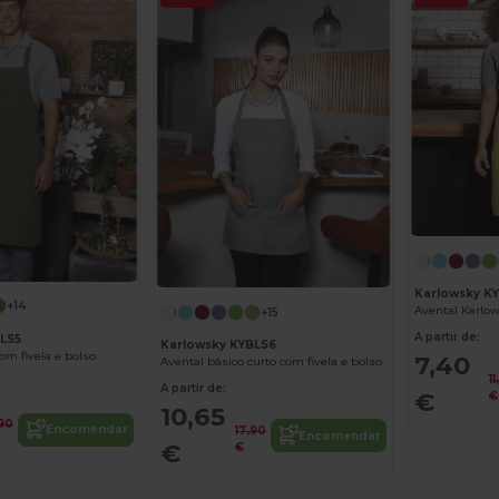
Karlowsky K
+14
+15
A partir de:
BLS5
Karlowsky KYBLS6
om fivela e bolso
7,40
Avental básico curto com fivela e bolso
1
A partir de:
€
€
10,65
,90
Encomendar
17,90
Encomendar
€
€