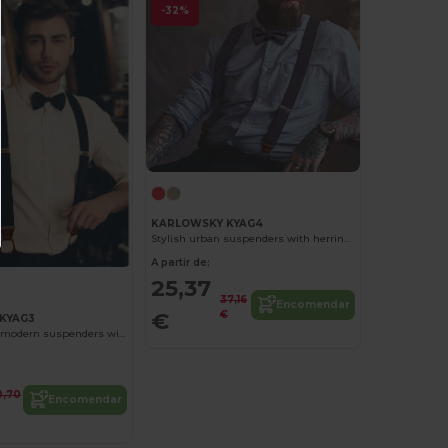
-32%
KARLOWSKY KYAG4
Stylish urban suspenders with herringbone pattern
A partir de:
25,37
37,16
Encomendar
€
€
KYAG3
Plain coloured modern suspenders with urban charm
0,70
Encomendar