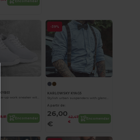
Encomendar
-39%
KYBS1
KARLOWSKY KYAG5
Lightweight lace-up work sneaker with soft outsole for ladies and men
Stylish urban suspenders with glencheck pattern
A partir de:
26,00
8,91
42,47
Encomendar
Encomendar
€
€
€