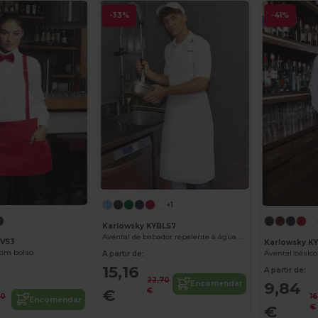
-33%
-41%
+1
Karlowsky KYBLS7
Avental de babador repelente à água com fivela
BVS3
Karlowsky K
com bolso
Avental básico
A partir de:
15,16
A partir de:
22,70
9,84
Encomendar
€
€
10
1
Encomendar
€
€