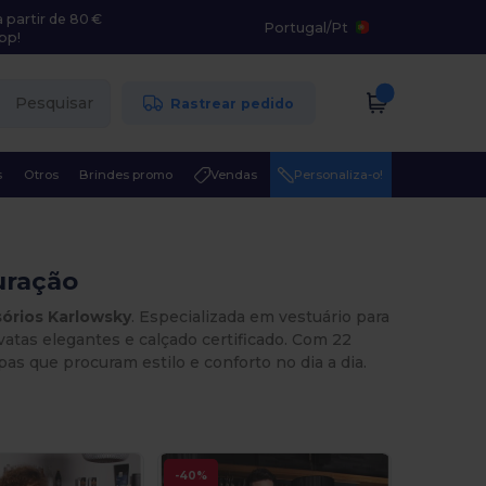
 partir de 80 €
Portugal
/
Pt
pp!
Pesquisar
Rastrear pedido
s
Otros
Brindes promo
Vendas
Personaliza-o!
uração
órios Karlowsky
. Especializada em vestuário para
vatas elegantes e calçado certificado. Com 22
as que procuram estilo e conforto no dia a dia.
-40%