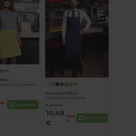
+15
YBVS2
+15
Avental Karlowsky Estilo e Conforto para Cozinha
Karlowsky KYBLS4
Avental básico com fivela
1,70
Encomendar
A partir de:
10,48
17,60
Encomendar
€
€