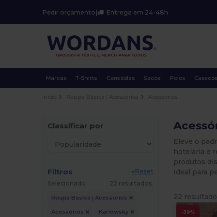
Pedir orçamento
|
Entrega em 24-48h
Marcas
T-Shirts
Camisolas
Sacos
Polos
Casaco
Início
Roupa Básica | Acessórios
Acessórios
Acessór
Classificar por
Eleve o pad
hotelaria e 
produtos dis
Filtros
Ideal para p
«Reset
Selecionado
22 resultados.
22 resultado
Roupa Básica | Acessórios
Acessórios
Karlowsky
-39%