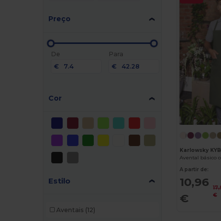
Preço
De
Para
€
€
Cor
Karlowsky KY
Avental básico c
A partir de:
10,96
Estilo
17
€
€
Aventais
(12)