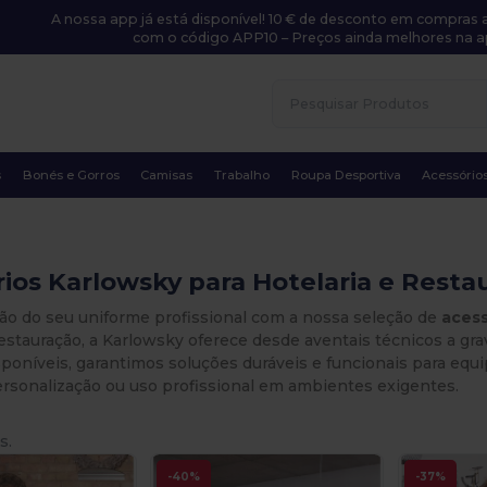
A nossa app já está disponível! 10 € de desconto em compras a
com o código APP10 – Preços ainda melhores na a
s
Bonés e Gorros
Camisas
Trabalho
Roupa Desportiva
Acessório
ios Karlowsky para Hotelaria e Resta
rão do seu uniforme profissional com a nossa seleção de
acess
restauração, a Karlowsky oferece desde aventais técnicos a gra
poníveis, garantimos soluções duráveis e funcionais para equip
ersonalização ou uso profissional em ambientes exigentes.
s.
-40%
-37%