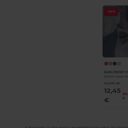
RFX™
(2)
-44%
Rimeck
(1)
Roly
(7)
Roly Sport
(1)
RYWAN
(3)
SOL'S
(12)
Stamina
(13)
KARLOWSKY K
The One Towelling
(7)
A partir de:
12,45
TIGER GRIP
(6)
22
€
€
Timberland
(5)
Towel city
(1)
U-Power
(1)
A Karlowsky é uma marca de referência no setor da gastron