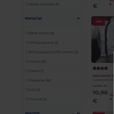
22
€
Water-resistant
(1)
€
GiftRetail
(34)
Herock
(10)
Material
-38%
JSP
(3)
100% cotton
(1)
Just Cool
(1)
100% polyester
(1)
K-up
(32)
65% polyester/35% cotton
(2)
Kariban
(18)
Cotton
(6)
Kariban Premium
(5)
Denim
(1)
Karlowsky
(22)
KARLOWSKY K
Polyester
(16)
Kimood
(22)
A partir de:
Soft
(1)
10,96
Korntex
(4)
17
€
Viscose
(2)
€
Larkwood
(2)
Malfini
(2)
Weight