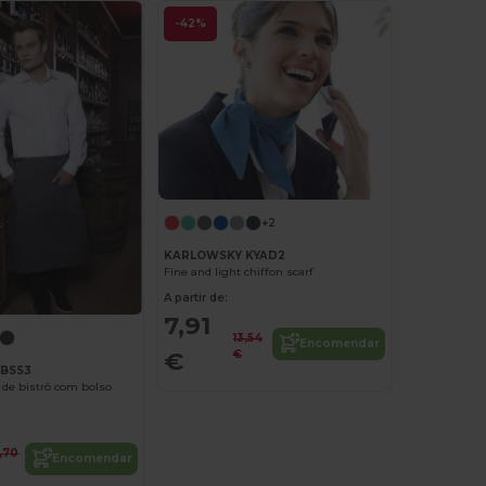
-42%
+2
KARLOWSKY KYAD2
Fine and light chiffon scarf
A partir de:
7,91
13,54
Encomendar
€
€
YBSS3
 de bistrô com bolso
6,70
Encomendar