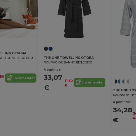
ELLING OTVHBA
THE ONE TOWELLING OTOBA
ROUPÃO DE BANHO DE VELUDO COM CAPUZ
ROUPÃO DE BANHO BIOLÓGICO
A partir de:
33,07
,80
Encomendar
51,80
Encomendar
€
€
THE ONE TO
A partir de:
34,28
3
€
€