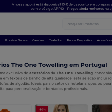
A nossa app já está disponível! 10 € de desconto em compras a
com o código APP10 – Preços ainda melhores na a
s
Bonés e Gorros
Camisas
Trabalho
Roupa Desportiva
Acessório
rios The One Towelling em Portugal
ama exclusiva de
acessórios
da
The One Towelling
, concebid
a em têxteis de banho de alta qualidade, esta seleção inclui 
tufas de algodão. Ideais para o setor da hotelaria, spas ou pa
ita para personalização e bordados profissionais.
.
-30%