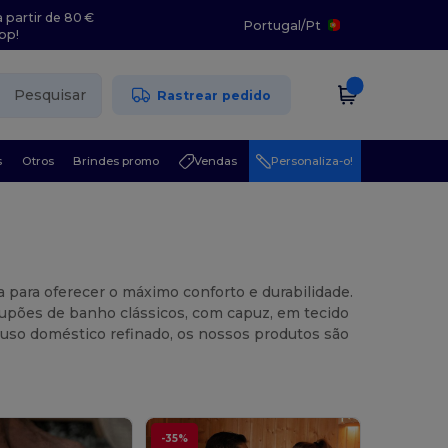
 partir de 80 €
Portugal
/
Pt
pp!
Pesquisar
Rastrear pedido
s
Otros
Brindes promo
Vendas
Personaliza-o!
a para oferecer o máximo conforto e durabilidade.
roupões de banho clássicos, com capuz, em tecido
ra uso doméstico refinado, os nossos produtos são
-35%