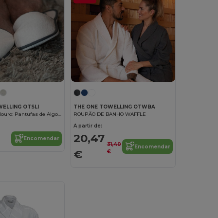
ELLING OTSLI
THE ONE TOWELLING OTWBA
Conforto Duradouro: Pantufas de Algodão
ROUPÃO DE BANHO WAFFLE
A partir de:
20,47
Encomendar
31,40
Encomendar
€
€