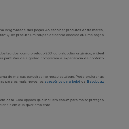
 na longevidade das peças. Ao escolher produtos desta marca,
é 60°. Quer procure um roupão de banho clássico ou uma opção
dos tecidos, como o veludo 20D ou o algodão orgânico, é ideal
 as pantufas de algodão completam a experiência de conforto
ma de marcas parceiras no nosso catálogo. Pode explorar as
cas para os mais novos, os
acessórios para bebé
da
Babybugz
l em casa. Com opções que incluem capuz para maior proteção
ncionais em qualquer ambiente.