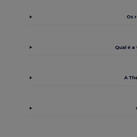
JSP
(3)
Os 
Just Cool
(1)
K-up
(32)
Kariban
(18)
Qual é a
Kariban Premium
(5)
Karlowsky
(22)
Kimood
(22)
A Th
Korntex
(4)
Larkwood
(2)
Malfini
(2)
Mepal
(4)
Mumbles
(5)