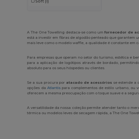
Soft
(1)
Buff
(2)
Build Your Brand
(1)
Carhartt
(3)
A The One Towelling destaca-se como um
fornecedor de ac
está a investir em fibras de algodão penteado que garantem 
Caterpillar
(1)
mais leve como o modelo waffle, a qualidade é constante em c
CG International
(3)
Para empresas que operam no setor do turismo, estética e be
para a aplicação de logótipos através de bordado, permitin
Craghoppers
(1)
absoluto para os seus hóspedes ou clientes.
Crocs
(1)
Se a sua procura por
atacado de acessórios
se estende a o
Egotier
(21)
opções da
Atlantis
para complementos de estilo urbano, ou ve
oferecem a mesma preocupação com o toque suave e a segur
EgotierPro
(11)
A versatilidade da nossa coleção permite atender tanto o m
Estex
(13)
térmica ou modelos leves de secagem rápida, a The One Towell
GiftRetail
(34)
Herock
(10)