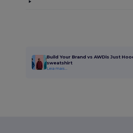
Neoblu
(4)
Neutral
(3)
Paredes
(2)
Pen Duick
(6)
Premier
(7)
Build Your Brand vs AWDis Just Hoo
Proact
(10)
sweatshirt
Leia mais...
Quadra
(2)
Radsow by Uneek
(1)
Result
(12)
Result Winter Essentials
(1)
RFX™
(2)
Rimeck
(1)