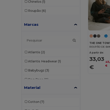
Chinelos
(1)
Roupão
(6)
Marcas
THE ONE TOW
Atlantis
(2)
A partir de:
33,03
Atlantis Headwear
(1)
47
€
€
Babybugz
(3)
Bag Base
(9)
Material
Bagbase
(1)
Beechfield
(46)
Cotton
(7)
Black&Match
(2)