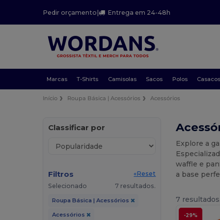
Pedir orçamento
|
Entrega em 24-48h
Marcas
T-Shirts
Camisolas
Sacos
Polos
Casaco
Início
Roupa Básica | Acessórios
Acessórios
Acessó
Classificar por
Explore a g
Especializad
waffle e pan
Filtros
a base perfe
«Reset
Selecionado
7 resultados.
7 resultados
Roupa Básica | Acessórios
Acessórios
-29%