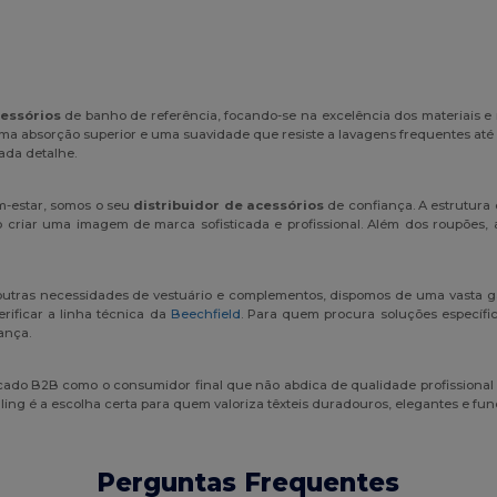
essórios
de banho de referência, focando-se na excelência dos materiais e
uma absorção superior e uma suavidade que resiste a lavagens frequentes at
ada detalhe.
m-estar, somos o seu
distribuidor de acessórios
de confiança. A estrutura 
do criar uma imagem de marca sofisticada e profissional. Além dos roupões,
utras necessidades de vestuário e complementos, dispomos de uma vasta ga
rificar a linha técnica da
Beechfield
. Para quem procura soluções específi
ança.
ercado B2B como o consumidor final que não abdica de qualidade profissiona
ing é a escolha certa para quem valoriza têxteis duradouros, elegantes e fu
Perguntas Frequentes