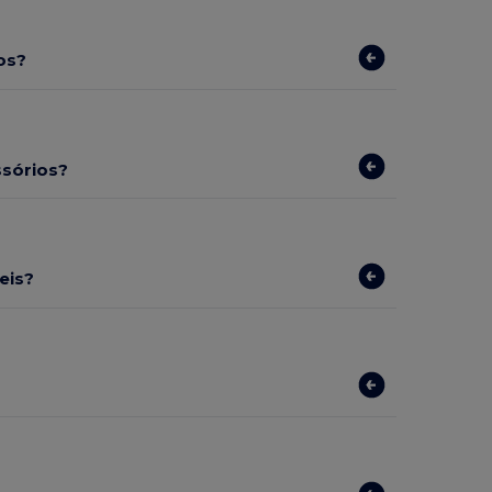
os?
ssórios?
eis?