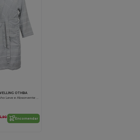
WELLING OTHBA
Roupão de Banho Leve e Absorvente de Algodão
6,90
Encomendar