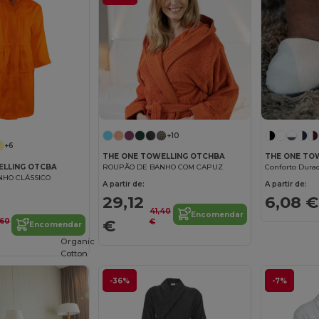
+10
+6
THE ONE TOWELLING OTCHBA
THE ONE TOW
ELLING OTCBA
ROUPÃO DE BANHO COM CAPUZ
NHO CLÁSSICO
A partir de:
A partir de:
29,12
6,08 €
41,40
Encomendar
€
,60
€
Encomendar
Organic
Cotton
-36%
-7%