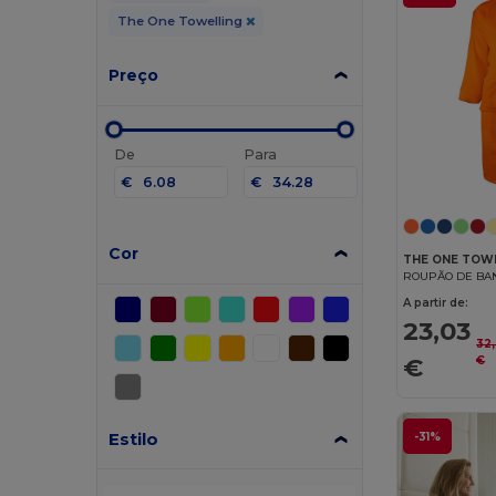
The One Towelling
Preço
De
Para
€
€
Cor
THE ONE TOW
ROUPÃO DE BA
A partir de:
23,03
32
€
€
Estilo
-31%