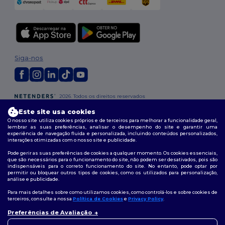
Siga-nos
2026. Todos os direitos reservados
Termos e Condições
|
Política de personalização
|
Política de Privacidade
Este site usa cookies
|
Política de cookies
|
Mapa do Site
O nosso site utiliza cookies próprios e de terceiros para melhorar a funcionalidade geral,
lembrar as suas preferências, analisar o desempenho do site e garantir uma
experiência de navegação fluida e personalizada, incluindo conteúdos personalizados,
interações otimizadas com o nosso site e publicidade.
Pode gerir as suas preferências de cookies a qualquer momento. Os cookies essenciais,
que são necessários para o funcionamento do site, não podem ser desativados, pois são
indispensáveis para o correto funcionamento do site. No entanto, pode optar por
permitir ou bloquear outros tipos de cookies, como os utilizados para personalização,
análise e publicidade.
Para mais detalhes sobre como utilizamos cookies, como controlá-los e sobre cookies de
terceiros, consulte a nossa
Política de Cookies
e
Privacy Policy
.
Preferências de Avaliação
👋
Olá
Se tiver alguma dúvida ou