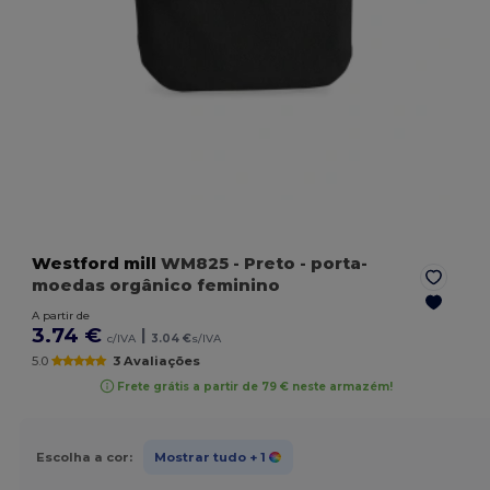
Westford mill
WM825
- Preto
- porta-
moedas orgânico feminino
A partir de
3.74 €
|
c/IVA
3.04 €
s/IVA
5.0
3 Avaliações
Frete grátis a partir de 79 € neste armazém!
Escolha a cor:
Mostrar tudo
+ 1