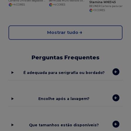
Carteira Unissex Bagbase BG040 Resistente e Compacta
Bermuda Multi-bolsos com Elastano e Segurança
Stamina MN1345
+4 CORES
+4 CORES
BEUNER Carteira para cartões e notas em poliéster RPET com design de urze e proteção RFID
+3 CORES
Mostrar tudo
Perguntas Frequentes
É adequada para serigrafia ou bordado?
Encolhe após a lavagem?
Que tamanhos estão disponíveis?