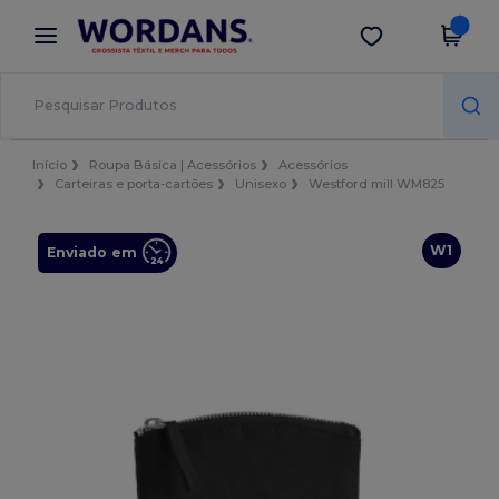
×
App Wordans
Obter app
Melhores preços na app!
Início
Roupa Básica | Acessórios
Acessórios
Carteiras e porta-cartões
Unisexo
Westford mill WM825
W1
Enviado em