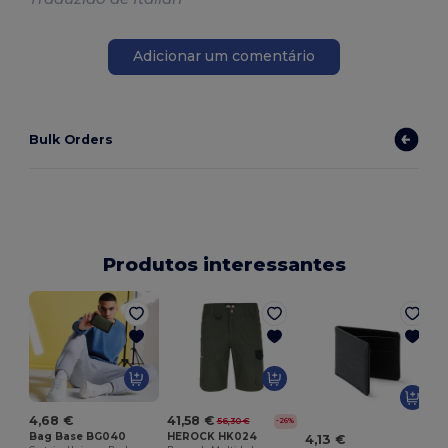
Adicionar um comentário
Bulk Orders
Produtos interessantes
P
4,68 €
41,58 €
56,30 €
-26%
Bag Base BG040
HEROCK HK024
4,13 €