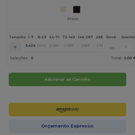
Preto
1-7
8-23
24-71
72-143
144-287
288 +
Mais
Tamanho
Stock
Quanti
+
5.42
5.04
4.68
4.30
3.93
3.74
€
€
€
€
€
€
0
385
Seleções:
0
Total:
0.00 
Adicionar ao Carrinho
Personalize-o!
Orçamento Expresso