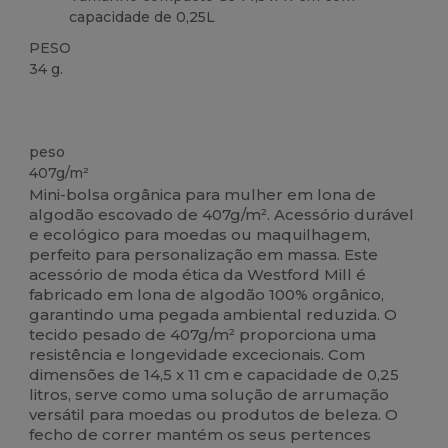
capacidade de 0,25L
PESO
34 g.
Orgânico
Customizável
Orgânico
Orgânico
Orgânico
Alto stock
peso
407g/m²
Mini-bolsa orgânica para mulher em lona de
algodão escovado de 407g/m². Acessório durável
e ecológico para moedas ou maquilhagem,
perfeito para personalização em massa. Este
acessório de moda ética da Westford Mill é
fabricado em lona de algodão 100% orgânico,
garantindo uma pegada ambiental reduzida. O
tecido pesado de 407g/m² proporciona uma
resistência e longevidade excecionais. Com
dimensões de 14,5 x 11 cm e capacidade de 0,25
litros, serve como uma solução de arrumação
versátil para moedas ou produtos de beleza. O
fecho de correr mantém os seus pertences