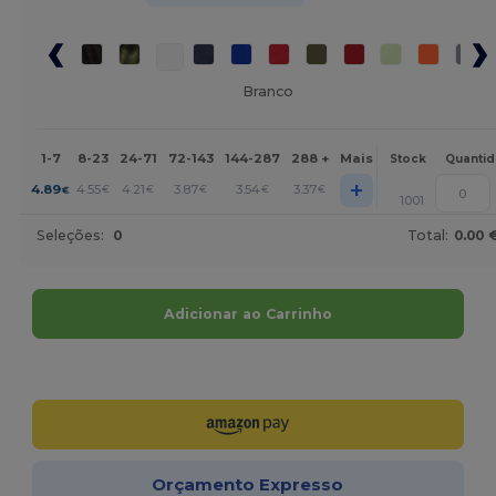
Branco
1-7
8-23
24-71
72-143
144-287
288 +
Mais
Stock
Quanti
+
4.89
4.55
4.21
3.87
3.54
3.37
€
€
€
€
€
€
1001
Seleções:
0
Total:
0.00 
Adicionar ao Carrinho
Personalize-o!
Orçamento Expresso