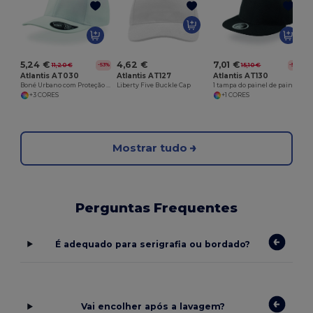
C
5,24 €
4,62 €
7,01 €
11,20 €
15,10 €
-53%
-54%
Atlantis AT030
Atlantis AT127
Atlantis AT130
Boné Urbano com Proteção Solar Atlantis
Liberty Five Buckle Cap
1 tampa do painel de painel
+3 CORES
+1 CORES
Mostrar tudo
Perguntas Frequentes
É adequado para serigrafia ou bordado?
Vai encolher após a lavagem?