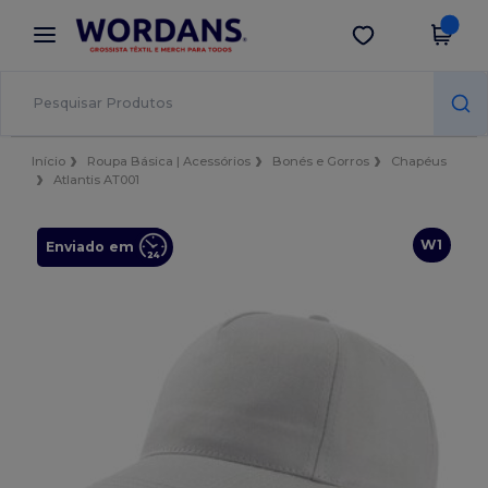
×
App Wordans
Obter app
Melhores preços na app!
Início
Roupa Básica | Acessórios
Bonés e Gorros
Chapéus
Atlantis AT001
W1
Enviado em