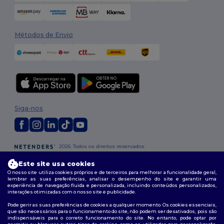
Métodos de Envio
Siga-nos
2026. Todos os direitos reservados
Termos e Condições
|
Política de personalização
|
Política de Privacidade
Este site usa cookies
|
Política de cookies
|
Mapa do Site
O nosso site utiliza cookies próprios e de terceiros para melhorar a funcionalidade geral,
lembrar as suas preferências, analisar o desempenho do site e garantir uma
experiência de navegação fluida e personalizada, incluindo conteúdos personalizados,
interações otimizadas com o nosso site e publicidade.
Pode gerir as suas preferências de cookies a qualquer momento. Os cookies essenciais,
que são necessários para o funcionamento do site, não podem ser desativados, pois são
indispensáveis para o correto funcionamento do site. No entanto, pode optar por