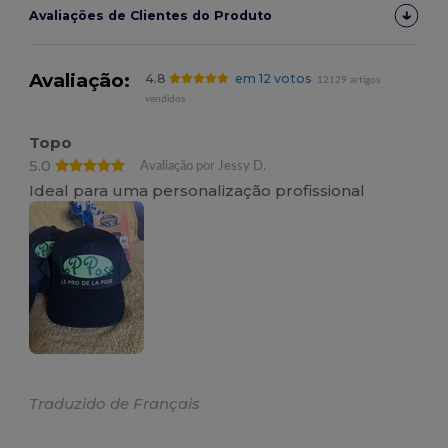
Avaliações de Clientes do Produto
Avaliação:
4.8
em 12 votos
12129 artigos
vendidos
Topo
5.0
Avaliação por Jessy D.
Ideal para uma personalização profissional
Traduzido de Français