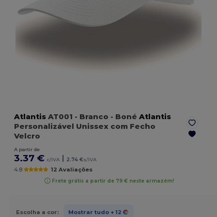
Atlantis
AT001
- Branco
- Boné
Atlantis
Personalizável Unissex com Fecho
Velcro
A partir de
3.37 €
|
c/IVA
2.74 €
s/IVA
4.8
12 Avaliações
Frete grátis a partir de 79 € neste armazém!
Escolha a cor:
Mostrar tudo
+ 12