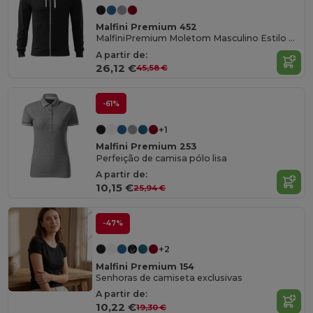
Malfini Premium 452
MalfiniPremium Moletom Masculino Estilo Esportivo
A partir de:
26,12 €
45,58 €
-61%
+1
Malfini Premium 253
Perfeição de camisa pólo lisa
A partir de:
10,15 €
25,94 €
-47%
+2
Malfini Premium 154
Senhoras de camiseta exclusivas
A partir de:
10,22 €
19,30 €