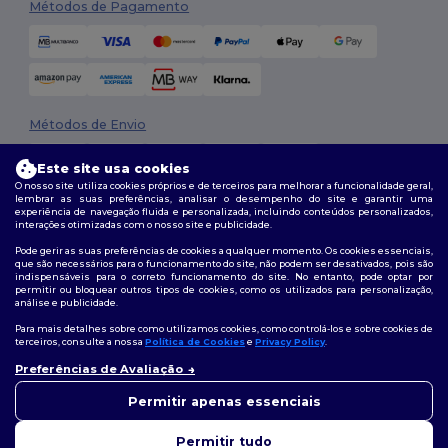
Métodos de Pagamento
Métodos de Envio
Este site usa cookies
O nosso site utiliza cookies próprios e de terceiros para melhorar a funcionalidade geral,
lembrar as suas preferências, analisar o desempenho do site e garantir uma
experiência de navegação fluida e personalizada, incluindo conteúdos personalizados,
interações otimizadas com o nosso site e publicidade.
Pode gerir as suas preferências de cookies a qualquer momento. Os cookies essenciais,
que são necessários para o funcionamento do site, não podem ser desativados, pois são
Siga-nos
indispensáveis para o correto funcionamento do site. No entanto, pode optar por
permitir ou bloquear outros tipos de cookies, como os utilizados para personalização,
análise e publicidade.
Para mais detalhes sobre como utilizamos cookies, como controlá-los e sobre cookies de
terceiros, consulte a nossa
Política de Cookies
e
Privacy Policy
.
2026. Todos os direitos reservados
Preferências de Avaliação
Termos e Condições
|
Política de personalização
|
Política de Privacidade
👋
Olá
|
Política de cookies
|
Mapa do Site
Se tiver alguma dúvida ou
Permitir apenas essenciais
questão, pode contactar-nos a
qualquer momento. O nosso
Permitir tudo
chatbot está aqui para ajudar.