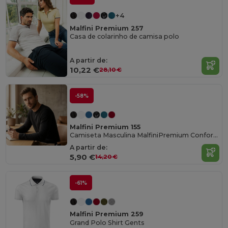
+4
Malfini Premium 257
Casa de colarinho de camisa polo
A partir de:
10,22 €
28,10 €
-58%
Malfini Premium 155
Camiseta Masculina MalfiniPremium Conforto e Estilo
A partir de:
5,90 €
14,20 €
-61%
Malfini Premium 259
Grand Polo Shirt Gents