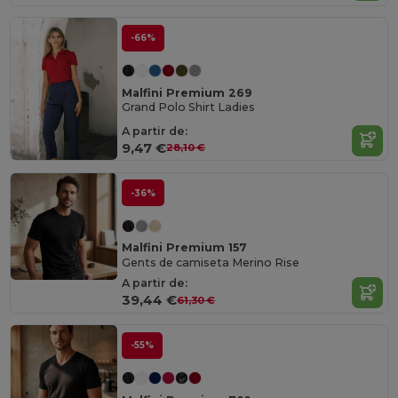
-66%
Malfini Premium 269
Grand Polo Shirt Ladies
A partir de:
9,47 €
28,10 €
-36%
Malfini Premium 157
Gents de camiseta Merino Rise
A partir de:
39,44 €
61,30 €
-55%