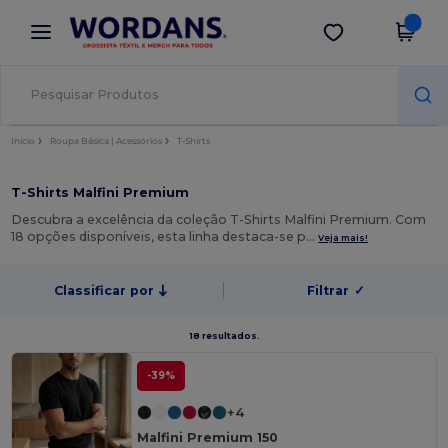
×
App Wordans
Obter app
Melhores preços na app!
Início
Roupa Básica | Acessórios
T-Shirts
T-Shirts Malfini Premium
Descubra a excelência da coleção T-Shirts Malfini Premium. Com
18 opções disponíveis, esta linha destaca-se p…
Veja mais!
Classificar por
Filtrar
✓
18 resultados.
-39%
+4
Malfini Premium 150