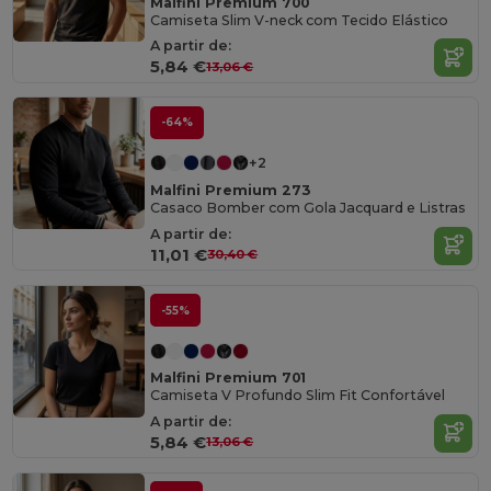
Malfini Premium 700
Camiseta Slim V-neck com Tecido Elástico
A partir de:
5,84 €
13,06 €
-64%
+2
Malfini Premium 273
Casaco Bomber com Gola Jacquard e Listras
A partir de:
11,01 €
30,40 €
-55%
Malfini Premium 701
Camiseta V Profundo Slim Fit Confortável
A partir de:
5,84 €
13,06 €