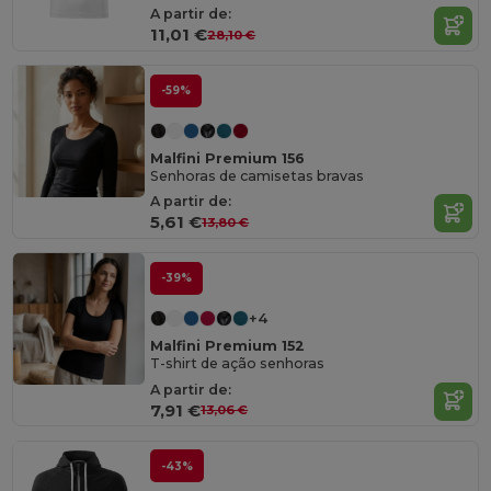
A partir de:
11,01 €
28,10 €
-59%
Malfini Premium 156
Senhoras de camisetas bravas
A partir de:
5,61 €
13,80 €
-39%
+4
Malfini Premium 152
T-shirt de ação senhoras
A partir de:
7,91 €
13,06 €
-43%