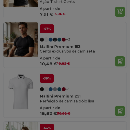
Ação T-shirt Gents
A partir de:
7,91 €
13,06 €
-47%
+2
Malfini Premium 153
Gents exclusivos de camiseta
A partir de:
10,48 €
19,82 €
-39%
+1
Malfini Premium 251
Perfeição de camisa pólo lisa
A partir de:
18,82 €
30,92 €
-64%