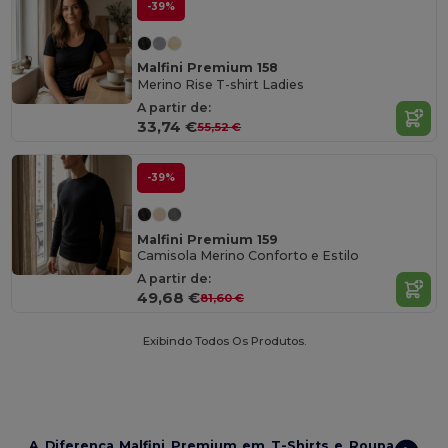
-39%
Malfini Premium 158
Merino Rise T-shirt Ladies
A partir de:
33,74 €
55,52 €
-39%
Malfini Premium 159
Camisola Merino Conforto e Estilo
A partir de:
49,68 €
81,60 €
Exibindo Todos Os Produtos.
A Diferença Malfini Premium em T-Shirts e Roupa