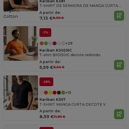
Kariban K381
T-SHIRT DE SENHORA DE MANGA CURTA E DECOTE V
Organic
A partir de:
Cotton
7,13 €
8,99 €
-7%
+29
Kariban K3025IC
T-shirt BIO150IC decote redondo
A partir de:
5,59 €
6,04 €
-28%
+15
Kariban K357
T-SHIRT MANGA CURTA DECOTE V
A partir de:
8,59 €
11,85 €