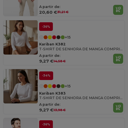
A partir de:
20,60 €
31,21 €
-36%
+15
Kariban K382
T-SHIRT DE SENHORA DE MANGA COMPRIDA DECOTE V
A partir de:
9,27 €
14,58 €
-34%
+15
Kariban K383
T-SHIRT DE SENHORA DE MANGA COMPRIDA E DECOTE REDONDO
A partir de:
9,27 €
13,98 €
-36%