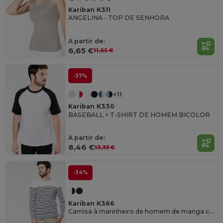
Kariban K311
ANGELINA - TOP DE SENHORA
A partir de:
6,65 €
11,65 €
-37%
+11
Kariban K330
BASEBALL > T-SHIRT DE HOMEM BICOLOR
A partir de:
8,46 €
13,33 €
-34%
Kariban K366
Camisa à marinheiro de homem de manga comprida