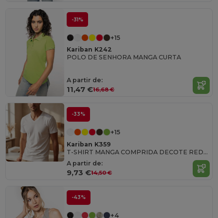
-31%
+15
Kariban K242
POLO DE SENHORA MANGA CURTA
A partir de:
11,47 €
16,68 €
-33%
+15
Kariban K359
T-SHIRT MANGA COMPRIDA DECOTE REDONDO
A partir de:
9,73 €
14,50 €
-43%
+4