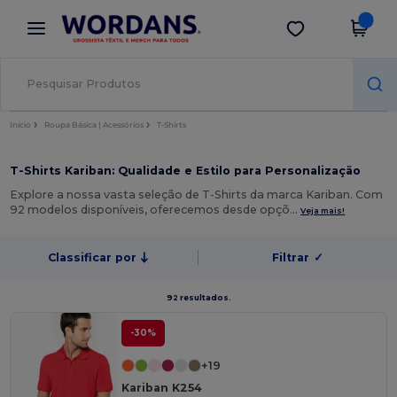
×
App Wordans
Obter app
Melhores preços na app!
Início
Roupa Básica | Acessórios
T-Shirts
T-Shirts Kariban: Qualidade e Estilo para Personalização
Explore a nossa vasta seleção de T-Shirts da marca Kariban. Com
92 modelos disponíveis, oferecemos desde opçõ…
Veja mais!
Classificar por
Filtrar
✓
92 resultados.
-30%
+19
Kariban K254