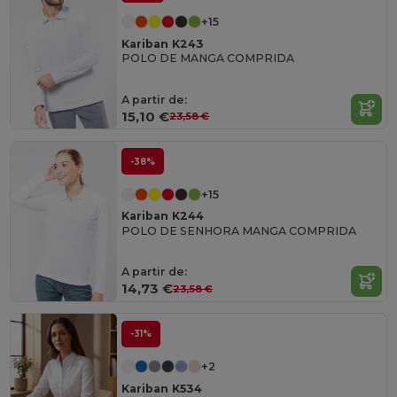
+15
Kariban K243
POLO DE MANGA COMPRIDA
A partir de:
15,10 €
23,58 €
-38%
+15
Kariban K244
POLO DE SENHORA MANGA COMPRIDA
A partir de:
14,73 €
23,58 €
-31%
+2
Kariban K534