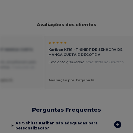
Avaliações dos clientes
★ ★ ★ ★ ★
HIRT MANGA CURTA
Kariban K381 - T-SHIRT DE SENHORA DE
MANGA CURTA E DECOTE V
gem, encolheram pelo
Excelente qualidade
Traduzido de Deutsch
anhos.
Traduzido de
ophe N.
Avaliação por Tatjana B.
Perguntas Frequentes
As t-shirts Kariban são adequadas para
personalização?