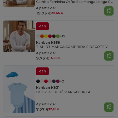
Camisa Feminina Oxford de Manga Longa Confortável
A partir de:
19,73 €
28,55 €
-33%
+15
Kariban K358
T-SHIRT MANGA COMPRIDA E DECOTE V
A partir de:
9,73 €
14,50 €
-37%
+2
Kariban K831
BODY DE BEBÉ MANGA CURTA
A partir de:
7,57 €
12,10 €