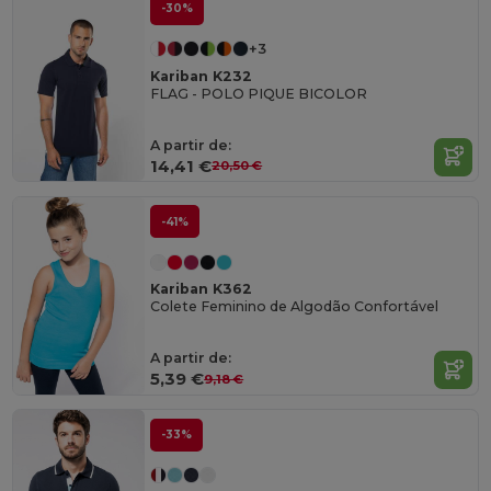
-30%
+3
Kariban K232
FLAG - POLO PIQUE BICOLOR
A partir de:
14,41 €
20,50 €
-41%
Kariban K362
Colete Feminino de Algodão Confortável
A partir de:
5,39 €
9,18 €
-33%