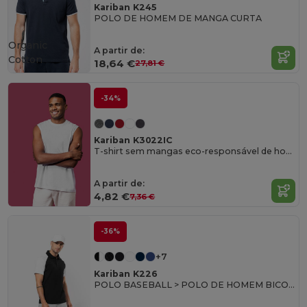
Kariban K245
POLO DE HOMEM DE MANGA CURTA
Organic
A partir de:
Cotton
18,64 €
27,81 €
-34%
Kariban K3022IC
T-shirt sem mangas eco-responsável de homem
A partir de:
4,82 €
7,36 €
-36%
+7
Kariban K226
POLO BASEBALL > POLO DE HOMEM BICOLOR