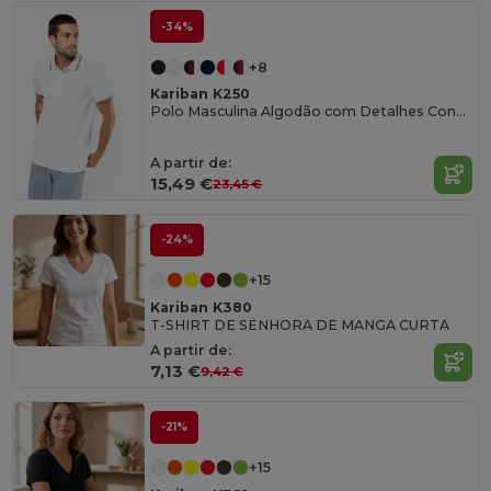
-34%
+8
Kariban K250
Polo Masculina Algodão com Detalhes Contrastantes
A partir de:
15,49 €
23,45 €
-24%
+15
Kariban K380
T-SHIRT DE SENHORA DE MANGA CURTA
A partir de:
7,13 €
9,42 €
-21%
+15