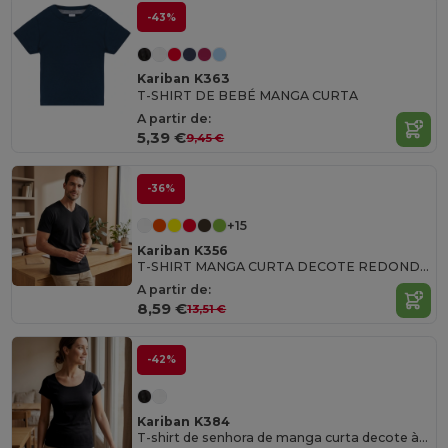
-43%
Kariban K363
T-SHIRT DE BEBÉ MANGA CURTA
A partir de:
5,39 €
9,45 €
-36%
+15
Kariban K356
T-SHIRT MANGA CURTA DECOTE REDONDO
A partir de:
8,59 €
13,51 €
-42%
Kariban K384
T-shirt de senhora de manga curta decote à barco