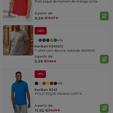
Polo piqué de homem de manga curta
Organic
A partir de:
Cotton
9,26 €
13,27 €
-26%
+14
Kariban K3032IC
T-shirt com decote redondo Bio190IC
A partir de:
5,39 €
7,30 €
-41%
+15
Kariban K241
POLO PIQUE MANGA CURTA
A partir de:
11,92 €
20,29 €