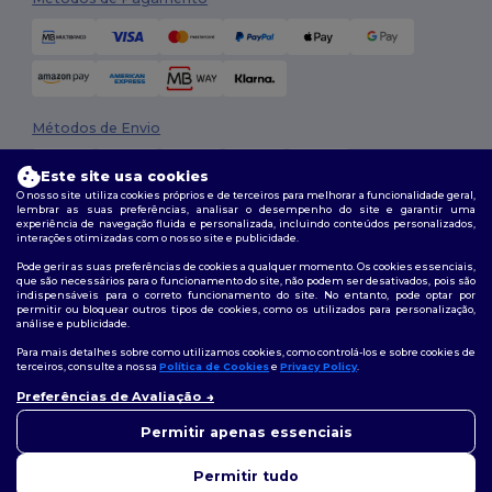
Métodos de Envio
Este site usa cookies
O nosso site utiliza cookies próprios e de terceiros para melhorar a funcionalidade geral,
lembrar as suas preferências, analisar o desempenho do site e garantir uma
experiência de navegação fluida e personalizada, incluindo conteúdos personalizados,
interações otimizadas com o nosso site e publicidade.
Pode gerir as suas preferências de cookies a qualquer momento. Os cookies essenciais,
que são necessários para o funcionamento do site, não podem ser desativados, pois são
Siga-nos
indispensáveis para o correto funcionamento do site. No entanto, pode optar por
permitir ou bloquear outros tipos de cookies, como os utilizados para personalização,
análise e publicidade.
Para mais detalhes sobre como utilizamos cookies, como controlá-los e sobre cookies de
terceiros, consulte a nossa
Política de Cookies
e
Privacy Policy
.
2026. Todos os direitos reservados
Preferências de Avaliação
Termos e Condições
|
Política de personalização
|
Política de Privacidade
👋
Olá
|
Política de cookies
|
Mapa do Site
Se tiver alguma dúvida ou
Permitir apenas essenciais
questão, pode contactar-nos a
qualquer momento. O nosso
Permitir tudo
chatbot está aqui para ajudar.