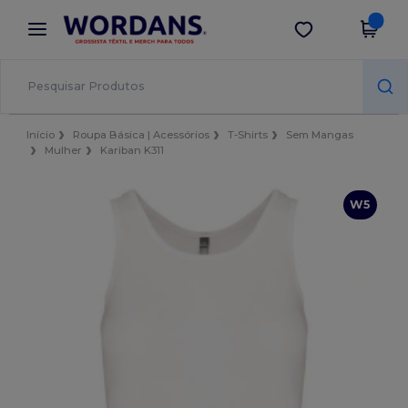
×
App Wordans
Obter app
Melhores preços na app!
Início
Roupa Básica | Acessórios
T-Shirts
Sem Mangas
Mulher
Kariban K311
W5