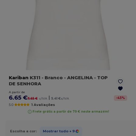
Kariban
K311
- Branco
- ANGELINA - TOP
DE SENHORA
A partir de
6.65 €
|
-
43
%
11.65 €
c/IVA
5.41 €
s/IVA
5.0
1 Avaliações
Frete grátis a partir de 79 € neste armazém!
Escolha a cor:
Mostrar tudo
+ 9