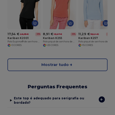
17,54 €
8,91 €
11,29 €
26,35 €
13,27 €
18,24 €
-33%
-33%
-38%
Kariban K2001
Kariban K255
Kariban K257
Polo Supima® de senhora de manga curta
Polo piqué de senhora de manga curta
Polo piqué de senhora de manga comprida
+3 CORES
+25 CORES
+15 CORES
Mostrar tudo
Perguntas Frequentes
Este top é adequado para serigrafia ou
bordado?