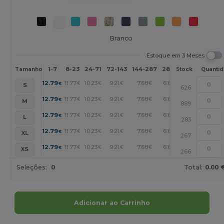
Branco
Estoque em 3 Meses
1-7
8-23
24-71
72-143
144-287
288 +
Mais
Tamanho
Stock
Quanti
+
12.79
11.77
10.23
9.21
7.68
6.65
€
€
€
€
€
€
S
626
+
12.79
11.77
10.23
9.21
7.68
6.65
€
€
€
€
€
€
M
889
+
12.79
11.77
10.23
9.21
7.68
6.65
€
€
€
€
€
€
L
283
+
12.79
11.77
10.23
9.21
7.68
6.65
€
€
€
€
€
€
XL
267
+
12.79
11.77
10.23
9.21
7.68
6.65
€
€
€
€
€
€
XS
266
Seleções:
0
Total:
0.00 
Adicionar ao Carrinho