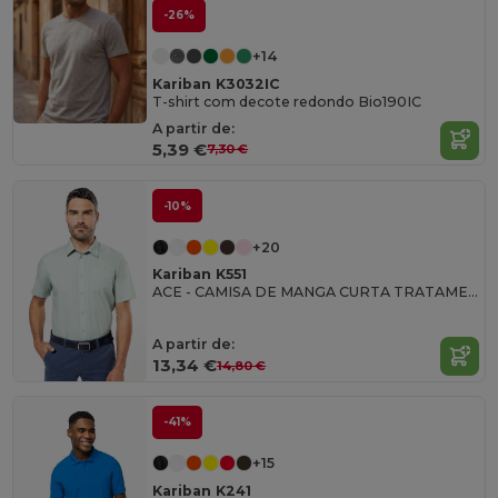
-26%
+14
Kariban K3032IC
T-shirt com decote redondo Bio190IC
A partir de:
5,39 €
7,30 €
-10%
+20
Kariban K551
ACE - CAMISA DE MANGA CURTA TRATAMENTO FÁCIL
A partir de:
13,34 €
14,80 €
-41%
+15
Kariban K241