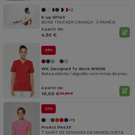
+2
K-up KP143
BONÉ TRUCKER CRIANÇA - 5 PAINÉIS
A partir de:
4,50 €
-39%
WK. Designed To Work WK506
Bata poliéster / algodão com molas de pressão de senhora
A partir de:
16,00 €
26,30 €
-27%
+19
ProAct PA439
T-SHIRT DE SENHORA DE MANGA CURTA