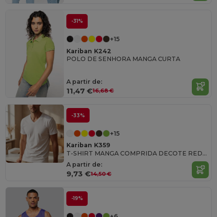
-31%
+15
Kariban K242
POLO DE SENHORA MANGA CURTA
A partir de:
11,47 €
16,68 €
-33%
+15
Kariban K359
T-SHIRT MANGA COMPRIDA DECOTE REDONDO
A partir de:
9,73 €
14,50 €
-19%
+6