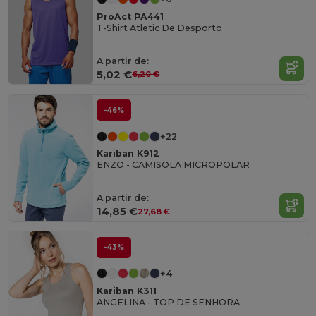
ProAct PA441
T-Shirt Atletic De Desporto
A partir de:
5,02 €
6,20 €
-46%
+22
Kariban K912
ENZO - CAMISOLA MICROPOLAR
A partir de:
14,85 €
27,68 €
-43%
+4
Kariban K311
ANGELINA - TOP DE SENHORA