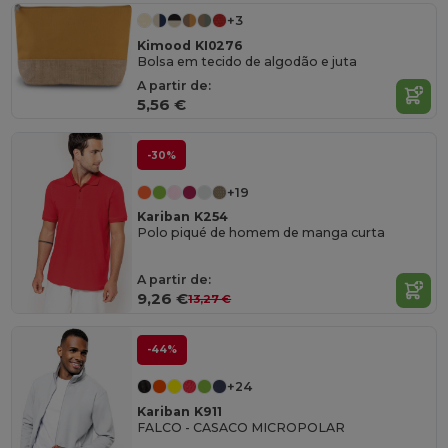
+3
Kimood KI0276
Bolsa em tecido de algodão e juta
A partir de:
5,56 €
-30%
+19
Kariban K254
Polo piqué de homem de manga curta
A partir de:
9,26 €
13,27 €
-44%
+24
Kariban K911
FALCO - CASACO MICROPOLAR