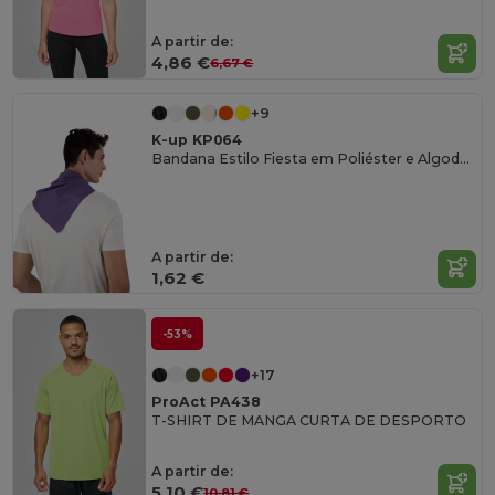
A partir de:
4,86 €
6,67 €
+9
K-up KP064
Bandana Estilo Fiesta em Poliéster e Algodão
A partir de:
1,62 €
-53%
+17
ProAct PA438
T-SHIRT DE MANGA CURTA DE DESPORTO
A partir de:
5,10 €
10,81 €