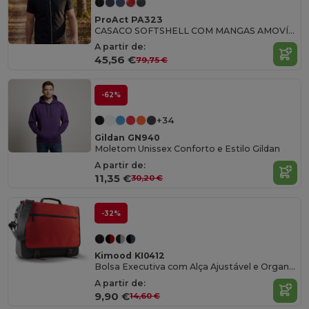
ProAct PA323
CASACO SOFTSHELL COM MANGAS AMOVÍVEIS
A partir de:
45,56 €
79,75 €
-62%
+34
Gildan GN940
Moletom Unissex Conforto e Estilo Gildan
A partir de:
11,35 €
30,20 €
-32%
Kimood KI0412
Bolsa Executiva com Alça Ajustável e Organizador
A partir de:
9,90 €
14,60 €