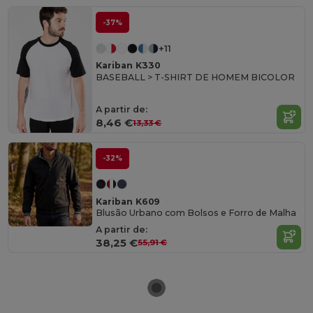
-37%
+11
Kariban K330
BASEBALL > T-SHIRT DE HOMEM BICOLOR
A partir de:
8,46 €
13,33 €
-32%
Kariban K609
Blusão Urbano com Bolsos e Forro de Malha
A partir de:
38,25 €
55,91 €