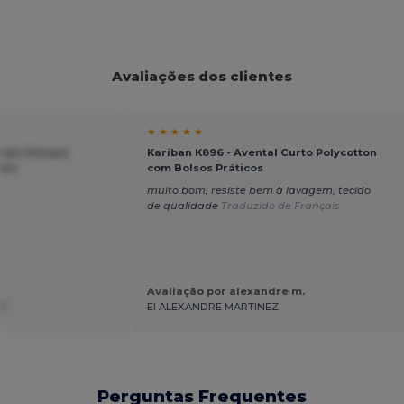
Avaliações dos clientes
★ ★ ★ ★ ★
tom Unissex
Kariban K896 - Avental Curto Polycotton
ldan
com Bolsos Práticos
muito bom, resiste bem à lavagem, tecido
de qualidade
Traduzido de Français
Avaliação por alexandre m.
T.
EI ALEXANDRE MARTINEZ
Perguntas Frequentes