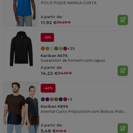
POLO PIQUE MANGA CURTA
A partir de:
11,92 €
20,29 €
-41%
+39
Kariban K476
Sweatshirt de homem com capuz
A partir de:
14,22 €
24,20 €
-40%
+3
Kariban K896
Avental Curto Polycotton com Bolsos Práticos
A partir de:
5,46 €
9,16 €