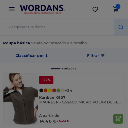
×
App Wordans
Obter app
Melhores preços na app!
Roupa básica
Venda por atacado e a retalho
Classificar por
Filtrar
10000 resultados.
-40%
+24
Kariban K907
MAUREEN - CASACO MICRO POLAR DE SENHORA
A partir de:
14,46 €
24,23 €