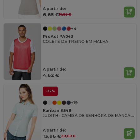
A partir de:
6,65 €
11,65 €
+4
ProAct PA043
COLETE DE TREINO EM MALHA
A partir de:
4,62 €
-32%
+19
Kariban K548
JUDITH - CAMISA DE SENHORA DE MANGA CURTA TRATAMENTO FÁCIL
A partir de:
13,96 €
20,60 €