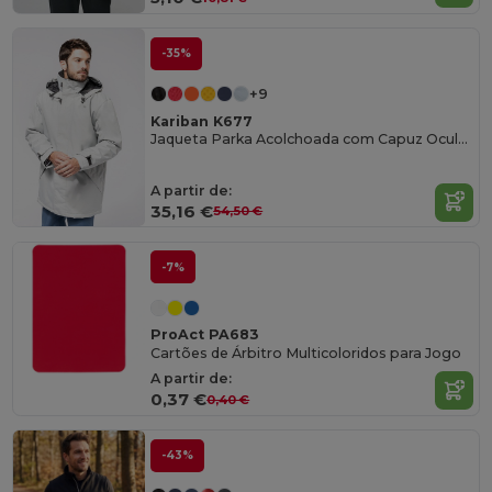
-35%
+9
Kariban K677
Jaqueta Parka Acolchoada com Capuz Oculto
A partir de:
35,16 €
54,50 €
-7%
ProAct PA683
Cartões de Árbitro Multicoloridos para Jogo
A partir de:
0,37 €
0,40 €
-43%