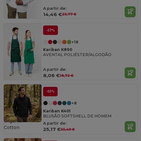
A partir de:
14,46 €
25,77 €
-57%
+18
Kariban K890
AVENTAL POLIÉSTER/ALGODÃO
A partir de:
8,06 €
18,72 €
-55%
+8
Kariban K401
BLUSÃO SOFTSHELL DE HOMEM
Organic
A partir de:
Cotton
25,17 €
55,49 €