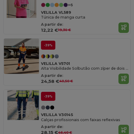
+6
VELILLA VL589
Túnica de manga curta
A partir de:
12,22 €
19,30 €
-39%
VELILLA V5701
Alta Visibilidade Solbutão com zíper de dois tons
A partir de:
24,58 €
40,50 €
-39%
VELILLA V3014S
Calças profissionais com faixas reflexivas
A partir de:
28,15 €
46,40 €