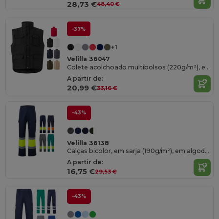
28,73 €
48,40 €
-37%
+1
Velilla 36047
Colete acolchoado multibolsos (220g/m²), em poliéster (100%)
A partir de:
20,99 €
33,16 €
-43%
Velilla 36138
Calças bicolor, em sarja (190g/m²), em algodão (20%) e poliéster (80%)
A partir de:
16,75 €
29,53 €
-43%