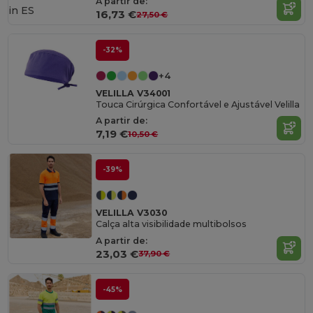
A partir de:
in
ES
16,73 €
27,50 €
-32%
+4
VELILLA V34001
Touca Cirúrgica Confortável e Ajustável Velilla
A partir de:
7,19 €
10,50 €
-39%
VELILLA V3030
Calça alta visibilidade multibolsos
A partir de:
23,03 €
37,90 €
-45%