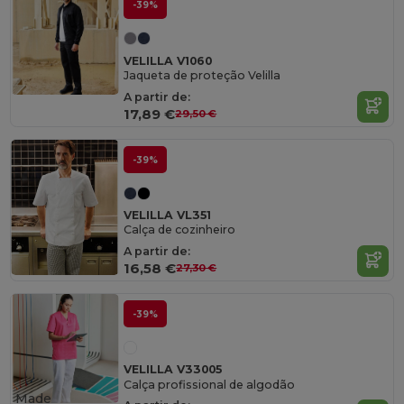
-39%
VELILLA V1060
Jaqueta de proteção Velilla
A partir de:
17,89 €
29,50 €
-39%
VELILLA VL351
Calça de cozinheiro
A partir de:
16,58 €
27,30 €
-39%
VELILLA V33005
Calça profissional de algodão
Made