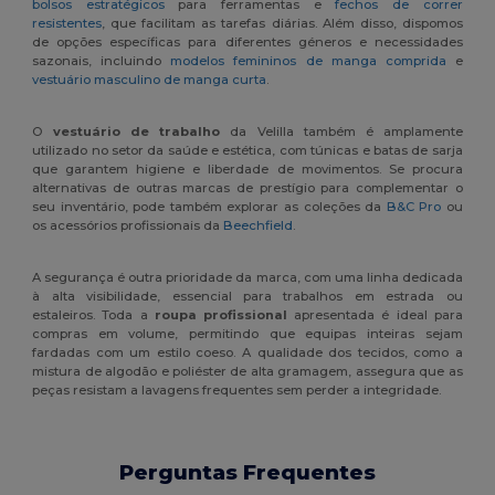
bolsos estratégicos
para ferramentas e
fechos de correr
resistentes
, que facilitam as tarefas diárias. Além disso, dispomos
de opções específicas para diferentes géneros e necessidades
sazonais, incluindo
modelos femininos de manga comprida
e
vestuário masculino de manga curta
.
O
vestuário de trabalho
da Velilla também é amplamente
utilizado no setor da saúde e estética, com túnicas e batas de sarja
que garantem higiene e liberdade de movimentos. Se procura
alternativas de outras marcas de prestígio para complementar o
seu inventário, pode também explorar as coleções da
B&C Pro
ou
os acessórios profissionais da
Beechfield
.
A segurança é outra prioridade da marca, com uma linha dedicada
à alta visibilidade, essencial para trabalhos em estrada ou
estaleiros. Toda a
roupa profissional
apresentada é ideal para
compras em volume, permitindo que equipas inteiras sejam
fardadas com um estilo coeso. A qualidade dos tecidos, como a
mistura de algodão e poliéster de alta gramagem, assegura que as
peças resistam a lavagens frequentes sem perder a integridade.
Perguntas Frequentes