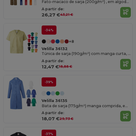
Fato-macaco de sarja (200g/m²) , em algodão (35%) e poliéster (65%)
A partir de:
26,27 €
43,21 €
-34%
+8
Velilla 36132
Túnica de sarja (190g/m²) com manga curta, em poliéster (65%) e algodão (35%)
A partir de:
12,47 €
18,88 €
-39%
Velilla 36135
Bata de sarja (175g/m²) manga comprida, em sarja em algodão (35%) e poliéster (65%)
A partir de:
18,07 €
29,73 €
-37%