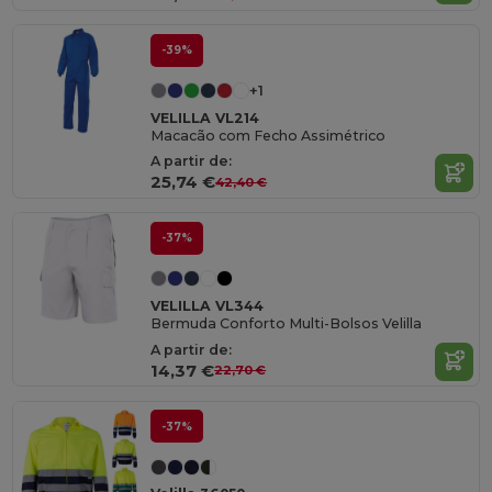
-39%
+1
VELILLA VL214
Macacão com Fecho Assimétrico
A partir de:
25,74 €
42,40 €
-37%
VELILLA VL344
Bermuda Conforto Multi-Bolsos Velilla
A partir de:
14,37 €
22,70 €
-37%