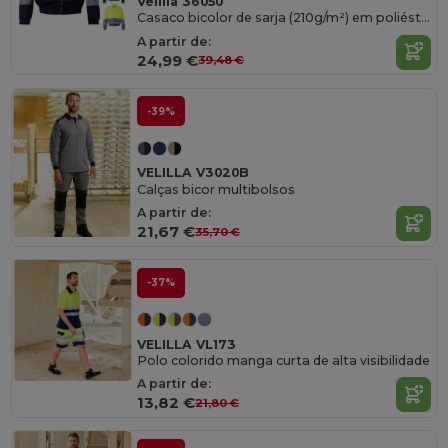
Velilla 36050
Casaco bicolor de sarja (210g/m²) em poliéster (80%) e algodão (20%)
A partir de:
24,99 €
39,48 €
-39%
VELILLA V3020B
Calças bicor multibolsos
A partir de:
21,67 €
35,70 €
-37%
VELILLA VL173
Polo colorido manga curta de alta visibilidade
A partir de:
13,82 €
21,80 €