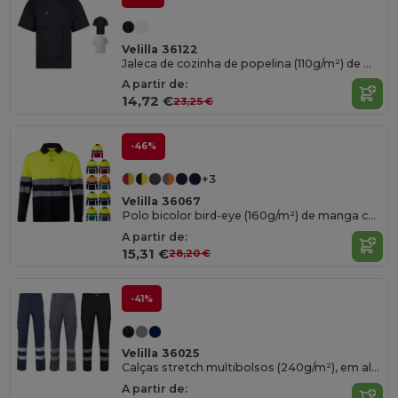
Velilla 36122
Jaleca de cozinha de popelina (110g/m²) de manga curta, em algodão (35%) e poliéster (65%)
A partir de:
14,72 €
23,25 €
-46%
+3
Velilla 36067
Polo bicolor bird-eye (160g/m²) de manga comprida, em poliéster (100%)
A partir de:
15,31 €
28,20 €
-41%
Velilla 36025
Calças stretch multibolsos (240g/m²), em algodão (46%), EME (38%) e poliéster (16%)
A partir de: