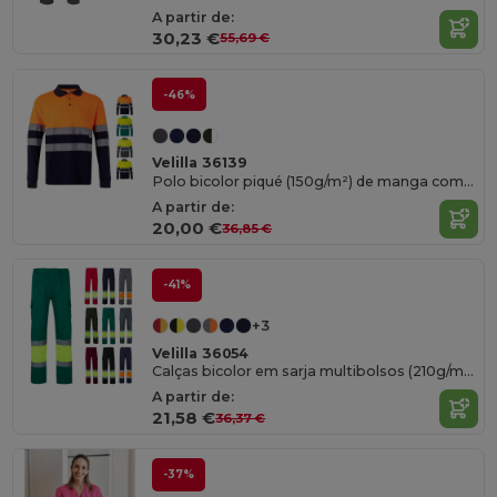
A partir de:
30,23 €
55,69 €
-46%
Velilla 36139
Polo bicolor piqué (150g/m²) de manga comprida, em algodão (55%) e poliéster (45%)
A partir de:
20,00 €
36,85 €
-41%
+3
Velilla 36054
Calças bicolor em sarja multibolsos (210g/m²), em algodão (20%) e poliéster (80%)
A partir de:
21,58 €
36,37 €
-37%