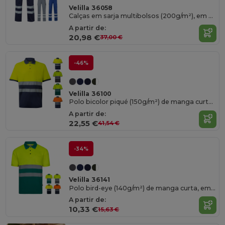
Velilla 36058
Calças em sarja multibolsos (200g/m²), em algodão (35%) e poliéster (65%)
A partir de:
20,98 €
37,00 €
-46%
Velilla 36100
Polo bicolor piqué (150g/m²) de manga curta, em algodão (55%) e poliéster (45%)
A partir de:
22,55 €
41,54 €
-34%
Velilla 36141
Polo bird-eye (140g/m²) de manga curta, em poliéster (100%)
A partir de:
10,33 €
15,63 €