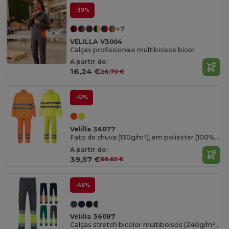
-39%
+7
VELILLA V3004
Calças profissionais multibolsos bicor
A partir de:
16,24 €
26,70 €
-41%
Velilla 36077
Fato de chuva (130g/m²), em poliéster (100%) com revestimento em PU
A partir de:
39,57 €
66,65 €
-46%
Velilla 36087
Calças stretch bicolor multibolsos (240g/m²), em algodão (46%), EME (38%) e poliéster (16%)