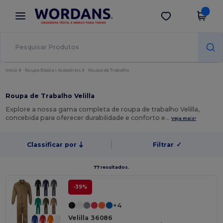
×
App Wordans
Obter app
Melhores preços na app!
Início
Roupa Básica | Acessórios
Roupa de Trabalho
Roupa de Trabalho Velilla
Explore a nossa gama completa de roupa de trabalho Velilla,
concebida para oferecer durabilidade e conforto e…
Veja mais!
Classificar por
Filtrar
✓
77 resultados.
-39%
+4
Velilla 36086