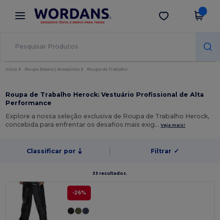
×
App Wordans
Obter app
Melhores preços na app!
Início
Roupa Básica | Acessórios
Roupa de Trabalho
Roupa de Trabalho Herock: Vestuário Profissional de Alta
Performance
Explore a nossa seleção exclusiva de Roupa de Trabalho Herock,
concebida para enfrentar os desafios mais exig…
Veja mais!
Classificar por
Filtrar
✓
33 resultados.
-26%