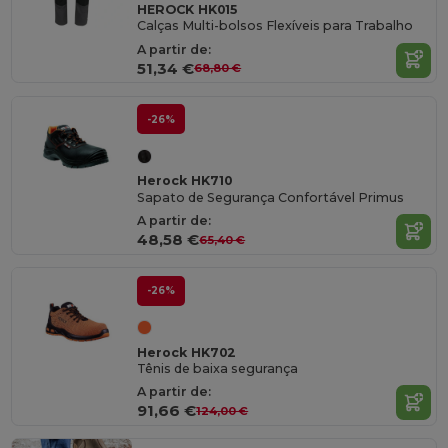
HEROCK HK015
Calças Multi-bolsos Flexíveis para Trabalho
A partir de:
51,34 €
68,80 €
-26%
Herock HK710
Sapato de Segurança Confortável Primus
A partir de:
48,58 €
65,40 €
-26%
Herock HK702
Tênis de baixa segurança
A partir de:
91,66 €
124,00 €