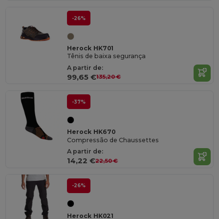
-26%
Herock HK701
Tênis de baixa segurança
A partir de:
99,65 €
135,20 €
-37%
Herock HK670
Compressão de Chaussettes
A partir de:
14,22 €
22,50 €
-26%
Herock HK021