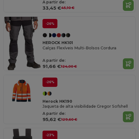
A partir de:
33,45 €
45,10 €
-26%
HEROCK HK101
Calças Flexíveis Multi-Bolsos Cordura
A partir de:
91,66 €
124,00 €
-26%
Herock HK190
Jaqueta de alta visibilidade Gregor Sofshell
A partir de:
95,62 €
129,60 €
-23%