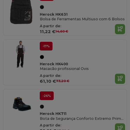
Herock HK631
Bolsa de Ferramentas Multiuso com 6 Bolsos
A partir de:
11,22 €
14,60 €
-17%
Herock HK400
Macacão profissional Ovis
A partir de:
61,10 €
73,20 €
-26%
Herock HK711
Bota de Segurança Conforto Extremo Primus
A partir de: