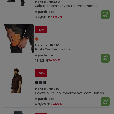
Herock HK520
Calças Impermeáveis Flexíveis Pontus
A partir de:
32,68 €
43,90 €
-23%
Herock HK610
ProteÇÂo De Joelhos
A partir de:
11,22 €
14,60 €
-26%
Herock HK210
Colete Multiuso Impermeável com Bolsos
A partir de:
49,79 €
67,60 €