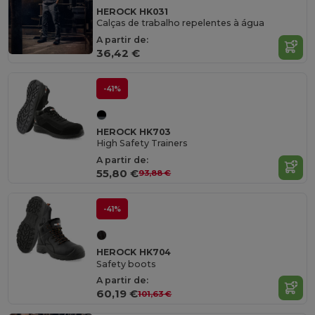
HEROCK HK031
Calças de trabalho repelentes à água
A partir de:
36,42 €
-41%
HEROCK HK703
High Safety Trainers
A partir de:
55,80 €
93,88 €
-41%
HEROCK HK704
Safety boots
A partir de:
60,19 €
101,63 €