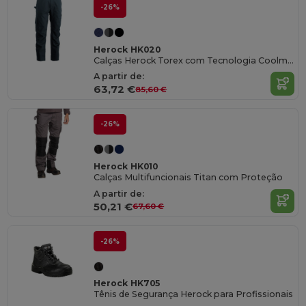
-26%
Herock HK020
Calças Herock Torex com Tecnologia Coolmax
A partir de:
63,72 €
85,60 €
-26%
Herock HK010
Calças Multifuncionais Titan com Proteção
A partir de:
50,21 €
67,60 €
-26%
Herock HK705
Tênis de Segurança Herock para Profissionais