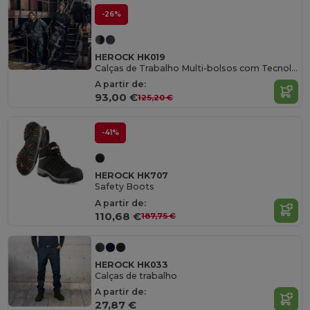
-26%
HEROCK HK019
Calças de Trabalho Multi-bolsos com Tecnologia Coolmax
A partir de:
93,00 €
125,20 €
-41%
HEROCK HK707
Safety Boots
A partir de:
110,68 €
187,75 €
HEROCK HK033
Calças de trabalho
A partir de:
27,87 €