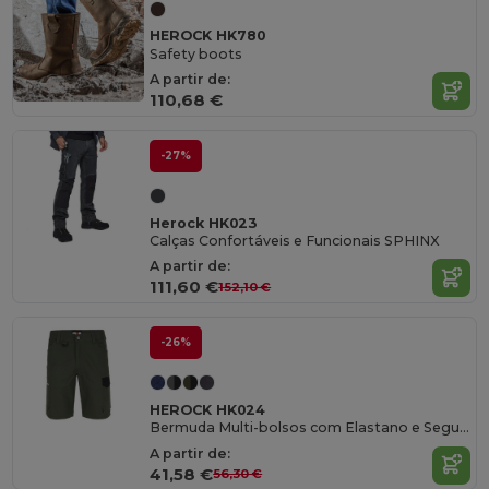
HEROCK HK780
Safety boots
A partir de:
110,68 €
-27%
Herock HK023
Calças Confortáveis e Funcionais SPHINX
A partir de:
111,60 €
152,10 €
-26%
HEROCK HK024
Bermuda Multi-bolsos com Elastano e Segurança
A partir de:
41,58 €
56,30 €