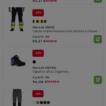
50,21 €
67,60 €
-26%
Herock HK012
Calças Impermeáveis com Bolsos e Faixas Refletivas
A partir de:
50,21 €
67,60 €
-26%
Herock HK760
Sapatos altos Gigantes
A partir de:
94,06 €
127,30 €
-25%