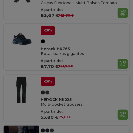
Calças Funcionais Multi-Bolsos Tornado
A partir de:
83,67 €
112,70 €
-28%
Herock HK765
Botas baixas gigantes
A partir de:
87,70 €
121,70 €
-26%
HEROCK HK025
Multi-pocket trousers
A partir de:
55,80 €
75,10 €