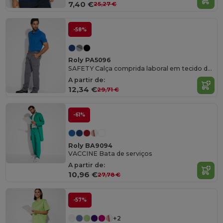
7,40 €
25,27 €
-58%
Roly PA5096
SAFETY Calça comprida laboral em tecido de algodão
A partir de:
12,34 €
29,71 €
-61%
Roly BA9094
VACCINE Bata de serviços
A partir de:
10,96 €
27,78 €
-57%
+2