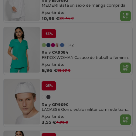
Roly BA9092
MEDERI Bata unisexo de manga comprida
A partir de:
10,96 €
26,44 €
-53%
+2
Roly CA9084
FEROX WOMAN Casaco de trabalho feminino de manga curta
A partir de:
8,96 €
18,93 €
-25%
Roly GR9090
LAGASSE Gorro estilo militar com rede transpirável na parte superior
A partir de:
3,55 €
4,70 €