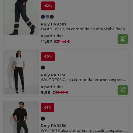
-62%
Roly HV9307
DAILY HV Calça comprida de alta visibilidade em tecido resistente
A partir de:
11,87 €
31,44 €
-50%
Roly PA9251
WAITRESS Calça comprida feminina especial para garçonete
A partir de:
9,58 €
19,33 €
-55%
Roly PA9250
WAITER Calça comprida masculina especial para garçom/barman