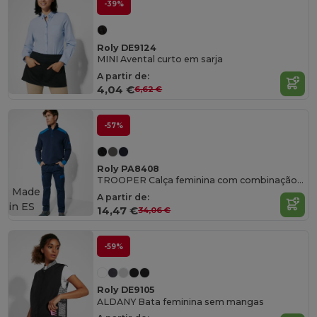
-39%
Roly DE9124
MINI Avental curto em sarja
A partir de:
4,04 €
6,62 €
-57%
Roly PA8408
TROOPER Calça feminina com combinação de cores
Made
A partir de:
in
ES
14,47 €
34,06 €
-59%
Roly DE9105
ALDANY Bata feminina sem mangas