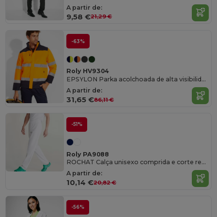
A partir de:
9,58 €
21,29 €
-63%
Roly HV9304
EPSYLON Parka acolchoada de alta visibilidade combinada em duas cores
A partir de:
31,65 €
86,11 €
-51%
Roly PA9088
ROCHAT Calça unisexo comprida e corte recto
A partir de:
10,14 €
20,82 €
-56%