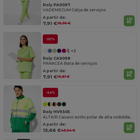
Roly PA9097
VADEMECUM Calça de serviços
A partir de:
7,91 €
18,36 €
-50%
+2
Roly CA9098
PANACEA Bata de serviços
A partir de:
7,91 €
15,81 €
-64%
Roly HV9305
ALTAIR Casaco estilo polar de alta visibilidade
A partir de:
15,66 €
43,64 €