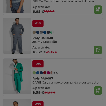
DELTA T-shirt técnica de alta visibilidade
A partir de:
6,95 €
15,88 €
-52%
Roly BM8401
JIMMY Macacão
A partir de:
16,32 €
34,34 €
-59%
+4
Roly PA9087
CARE Calça unisexo comprida e corte recto
A partir de:
8,59 €
20,86 €
-53%