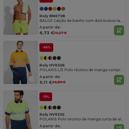
Roly BN6708
BALOS Calção de banho com dois bolsos laterais
A partir de:
6,73 €
14,27 €
-66%
Roly HV9306
POLARIS L/S Polo técnico de manga comprida de alta visibilidade
A partir de:
9,11 €
26,89 €
-71%
Roly HV9302
POLARIS Polo técnico de manga curta de alta visibilidade
A partir de: