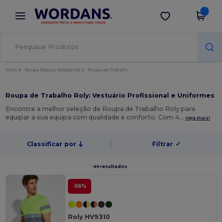
×
App Wordans
Obter app
Melhores preços na app!
Início
Roupa Básica | Acessórios
Roupa de Trabalho
Roupa de Trabalho Roly: Vestuário Profissional e Uniformes
Encontre a melhor seleção de Roupa de Trabalho Roly para
equipar a sua equipa com qualidade e conforto. Com 4…
Veja mais!
Classificar por
Filtrar
✓
44 resultados.
-56%
Roly HV9310