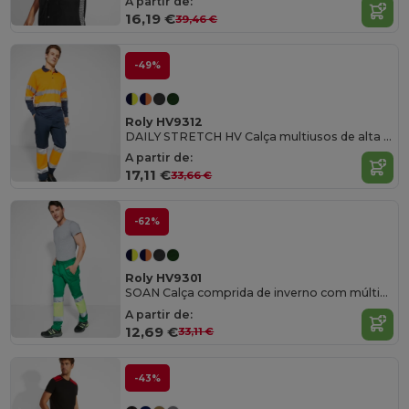
A partir de:
16,19 €
39,46 €
-49%
Roly HV9312
DAILY STRETCH HV Calça multiusos de alta visibilidade
A partir de:
17,11 €
33,66 €
-62%
Roly HV9301
SOAN Calça comprida de inverno com múltiplos bolsos e de alta visibilidade
A partir de:
12,69 €
33,11 €
-43%