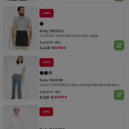
-49%
Roly DE9123
CLASSIC Avental curto em sarja
A partir de:
4,48 €
8,78 €
-60%
Roly PA9118
DAILY WOMAN Calça comprida laboral de corte direito e em tecido resistente
A partir de:
9,58 €
23,78 €
-59%