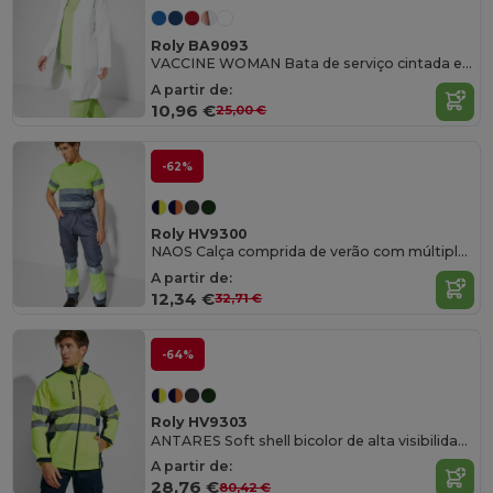
Roly BA9093
VACCINE WOMAN Bata de serviço cintada e manga comprida
A partir de:
10,96 €
25,00 €
-62%
Roly HV9300
NAOS Calça comprida de verão com múltiplos bolsos e de alta visibilidade
A partir de:
12,34 €
32,71 €
-64%
Roly HV9303
ANTARES Soft shell bicolor de alta visibilidade
A partir de:
28,76 €
80,42 €