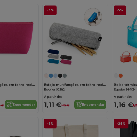
-3%
-5%
Personalize-o!
Personalize-o!
Bolsa multifunções em feltro reciclado (100% rPET)
Estojo multifunções em feltro reciclado (100% rPET)
Egotier 92382
Egotier 98409
A partir de:
A partir de:
1,11 €
1,16 €
Encomendar
Encomendar
6 €
1,15 €
1,
-6%
-28%