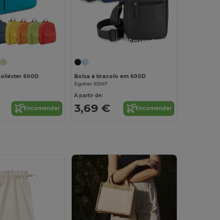
Personalize-o!
oliéster 600D
Bolsa à tiracolo em 600D
Egotier 92547
A partir de:
3,69 €
Encomendar
Encomendar