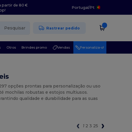
 partir de 80 €
Portugal
/
Pt
pp!
Pesquisar
Rastrear pedido
s
Otros
Brindes promo
Vendas
Personaliza-o!
eis
1297 opções prontas para personalização ou uso
té mochilas robustas e estojos multiusos.
antindo qualidade e durabilidade para as suas
1
2
3
25