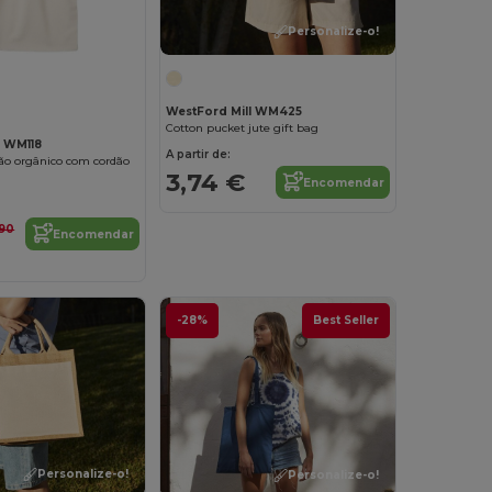
Personalize-o!
Personalize-o!
WestFord Mill WM425
Cotton pucket jute gift bag
l WM118
A partir de:
ão orgânico com cordão
3,74 €
Encomendar
,90
Encomendar
-28%
Best Seller
Personalize-o!
Personalize-o!