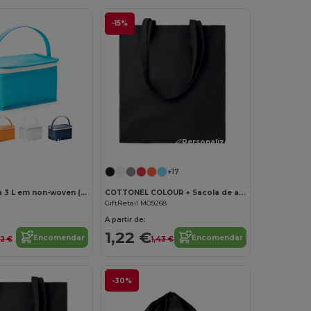
-15%
Personalize-o!
Personalize-o!
+17
Bolsa térmica 3 L em non-woven (80 g/m²)
COTTONEL COLOUR + Sacola de algodão 140 gr / m²
GiftRetail MO9268
A partir de:
1,22 €
Encomendar
Encomendar
22 €
1,43 €
-30%