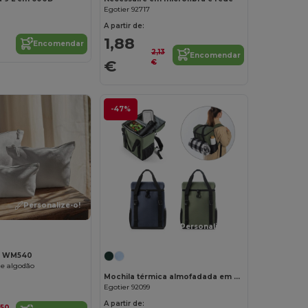
Egotier 92717
A partir de:
1,88
Encomendar
2,13
Encomendar
€
€
-47%
Personalize-o!
Personalize-o!
ll WM540
de algodão
Mochila térmica almofadada em poliéster reciclado 600D ripstop 16 L
Egotier 92099
A partir de:
,50