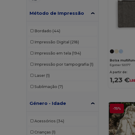
Método de Impressão
Bordado
(44)
Impressão Digital
(218)
Impressão em tela
(194)
Impressão por tampografia
(1)
Egotier 92077
A partir de:
Laser
(1)
1,23 €
1,3
Sublimação
(7)
Género - Idade
-75%
Acessórios
(34)
Crianças
(1)