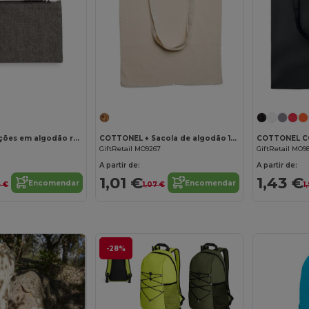
Personalize-o!
Bolsa multifunções em algodão reciclado (70%) e poliéster (30% rPET) (140 g/m²)
COTTONEL + Sacola de algodão 140 gr / m²
GiftRetail MO9267
GiftRetail MO9
A partir de:
A partir de:
1,01 €
1,43 €
Encomendar
Encomendar
5 €
1,07 €
1
-28%