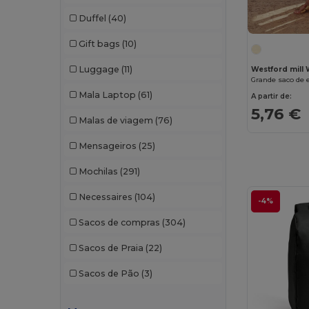
Duffel
(40)
Gift bags
(10)
Luggage
(11)
Westford mil
Grande saco de 
Mala Laptop
(61)
A partir de:
5,76 €
Malas de viagem
(76)
Mensageiros
(25)
Mochilas
(291)
Necessaires
(104)
-4%
Sacos de compras
(304)
Sacos de Praia
(22)
Sacos de Pão
(3)