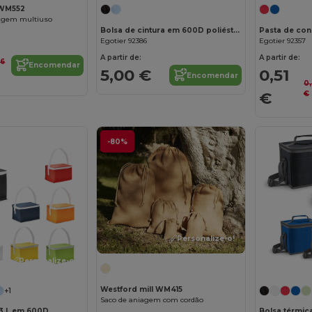
 WM552
agem multiuso
Bolsa de cintura em 600D poliéster reciclado e forra em 210D poliéster reciclado
Egotier 92386
Egotier 92357
A partir de:
A partir de:
66
Encomendar
5,00 €
0,51
Encomendar
0
€
€
-80%
Personalize-o!
Personalize-o!
Westford mill WM415
+1
Saco de aniagem com cordão
 3 L em 600D
Bolsa térmic