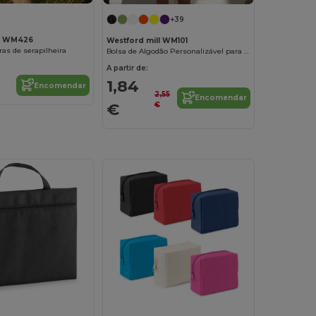
+39
ll WM426
Westford mill WM101
as de serapilheira
Bolsa de Algodão Personalizável para Ombro
A partir de:
1,84
Encomendar
2,55
Encomendar
€
€
Personalize-o!