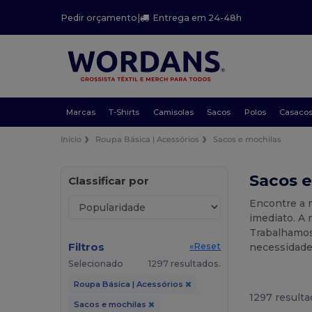
Pedir orçamento
|
Entrega em 24-48h
Marcas
T-Shirts
Camisolas
Sacos
Polos
Casaco
Início
Roupa Básica | Acessórios
Sacos e mochilas
Sacos e
Classificar por
Encontre a 
imediato. A 
Trabalhamos
Filtros
necessidade
«Reset
Selecionado
1297 resultados.
Roupa Básica | Acessórios
1297 resulta
Sacos e mochilas