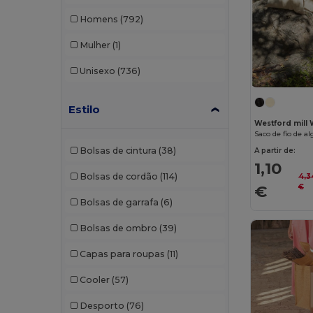
Homens
(792)
Mulher
(1)
Unisexo
(736)
Estilo
Westford mill
Saco de fio de 
Bolsas de cintura
(38)
A partir de:
1,10
Bolsas de cordão
(114)
4,3
€
€
Bolsas de garrafa
(6)
Bolsas de ombro
(39)
Capas para roupas
(11)
Cooler
(57)
Desporto
(76)