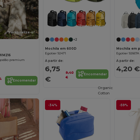
Personalize-o!
Personalize-o!
+2
Mochila em 600D
Mochila em p
Egotier 92471
Egotier 92667A
 WM216
algodão premium
A partir de:
A partir de:
6,75
4,20 €
9,40
Encomendar
€
€
4
Encomendar
Organic
Cotton
-34%
-59%