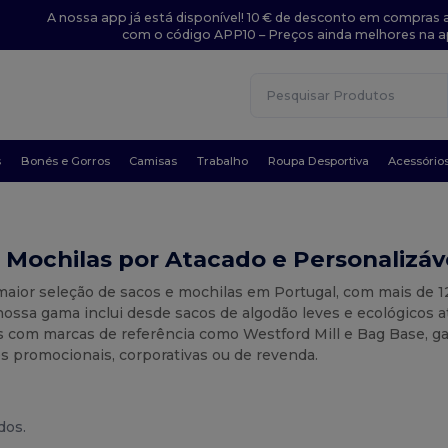
A nossa app já está disponível! 10 € de desconto em compras a
com o código APP10 – Preços ainda melhores na a
s
Bonés e Gorros
Camisas
Trabalho
Roupa Desportiva
Acessório
 Mochilas por Atacado e Personalizáv
maior seleção de sacos e mochilas em Portugal, com mais de 
nossa gama inclui desde sacos de algodão leves e ecológicos a
 com marcas de referência como Westford Mill e Bag Base, gar
s promocionais, corporativas ou de revenda.
dos.