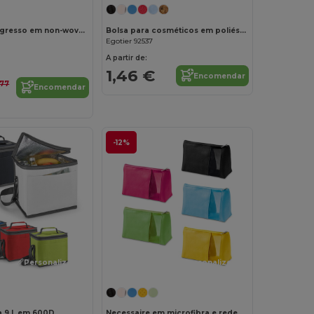
Pasta de congresso em non-woven (80 g/m²)
Bolsa para cosméticos em poliéster 600D de alta densidade
Egotier 92537
A partir de:
1,46 €
Encomendar
,77
Encomendar
-12%
Personalize-o!
Personalize-o!
a 9 L em 600D
Necessaire em microfibra e rede