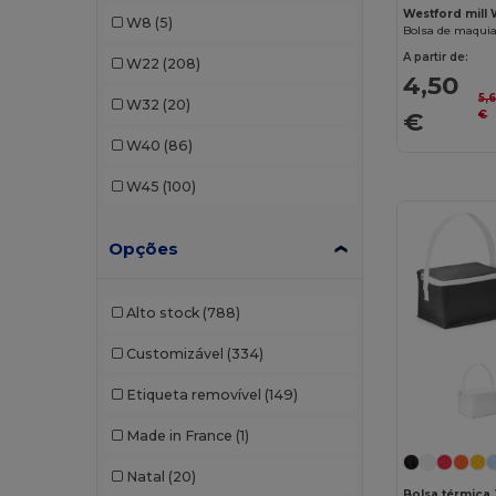
EgotierPro
(3)
Westford mill
W8
(5)
Bolsa de maqui
GiftRetail
(208)
A partir de:
W22
(208)
4,50
Herschel
(2)
5,
W32
(20)
€
€
Kimood
(222)
W40
(86)
Korntex
(1)
W45
(100)
Label Serie
(10)
Opções
Malfini
(5)
Mantis
(2)
Alto stock
(788)
Neutral
(12)
Customizável
(334)
NewGen
(10)
Etiqueta removível
(149)
Pen Duick
(12)
Made in France
(1)
Proact
(15)
Natal
(20)
Quadra
(108)
Bolsa térmica