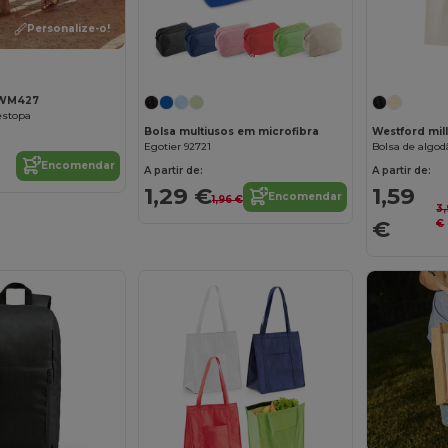
Personalize-o!
Personalize-o!
l WM427
estopa
Bolsa multiusos em microfibra
Westford mil
Egotier 92721
Bolsa de algod
Encomendar
A partir de:
A partir de:
1,29 €
1,59
Encomendar
1,96 €
3
€
€