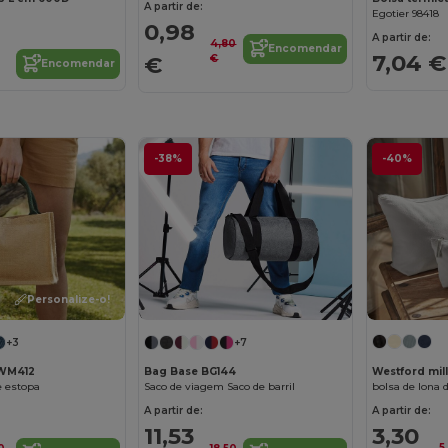
A partir de:
Egotier 98418
0,98
A partir de:
4,80
Encomendar
7,04 €
€
€
Encomendar
-38%
-40%
Personalize-o!
+3
+7
Westford mi
 WM412
Bag Base BG144
bolsa de lona 
e estopa
Saco de viagem Saco de barril
A partir de:
A partir de:
3,30
11,53
5