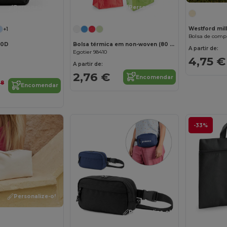
Personalize-o!
Personalize-o!
Westford mi
+1
Bolsa de compr
00D
Bolsa térmica em non-woven (80 g/m²)
A partir de:
Egotier 98410
4,75 €
A partir de:
2,76 €
Encomendar
08
Encomendar
-33%
Personalize-o!
Personalize-o!