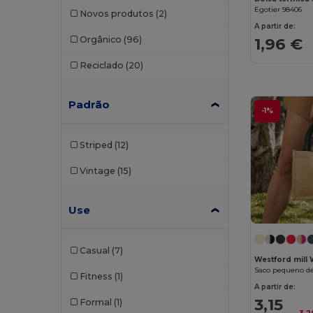
Egotier 98406
Novos produtos
(2)
Roly
(1)
A partir de:
Orgânico
(96)
1,96 €
SOL'S
(15)
Reciclado
(20)
Spasso
(2)
Stamina
(94)
Padrão
-1%
Stormtech
(9)
Striped
(12)
Thule
(7)
Vintage
(15)
Timberland
(4)
Valento
(86)
Use
Westford mill
(147)
Casual
(7)
WK. Designed To Work
(4)
Westford mill
Saco pequeno d
Fitness
(1)
A partir de:
3,15
Formal
(1)