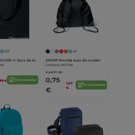
Personalize-o!
Personalize-o!
+17
+9
COTTONEL COLOUR ++ Saco de algodão 180gr/m2 MO9846-
SHOOP Mochila asas de cordão
846
GiftRetail MO7208
A partir de:
0,75
Encomendar
,98 €
1,07
Encomendar
€
€