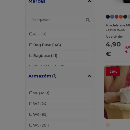
Marcas
Mochila em 6
Egotier 92396
ATF
(9)
A partir de:
4,90
Bag Base
(148)
5,
€
€
Bagbase
(41)
Black&Match
(10)
-20%
Armazém
Branve
(7)
Build Your Brand
(1)
W1
(498)
Case Logic
(8)
W2
(24)
Craghoppers
(1)
W4
(95)
Egotier
(93)
W5
(261)