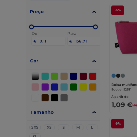
-6%
Preço
De
Para
€
€
Cor
Egotier 92381
A partir de:
1,09 €
1,1
Tamanho
-9%
2XS
XS
S
M
L
XL