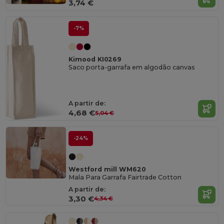
3,74 €
-7%
Kimood KI0269
Saco porta-garrafa em algodão canvas
A partir de:
4,68 €
5,04 €
-24%
Westford mill WM620
Mala Para Garrafa Fairtrade Cotton
A partir de:
3,30 €
4,34 €