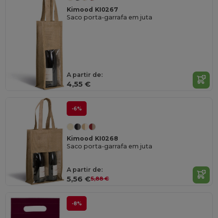
Kimood KI0267
Saco porta-garrafa em juta
A partir de:
4,55 €
-6%
Kimood KI0268
Saco porta-garrafa em juta
A partir de:
5,56 €
5,88 €
-8%