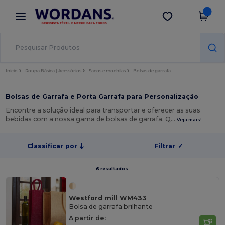
×
App Wordans
Obter app
Melhores preços na app!
Início
Roupa Básica | Acessórios
Sacos e mochilas
Bolsas de garrafa
Bolsas de Garrafa e Porta Garrafa para Personalização
Encontre a solução ideal para transportar e oferecer as suas
bebidas com a nossa gama de bolsas de garrafa. Q…
Veja mais!
Classificar por
Filtrar
✓
6 resultados.
Westford mill WM433
Bolsa de garrafa brilhante
A partir de: