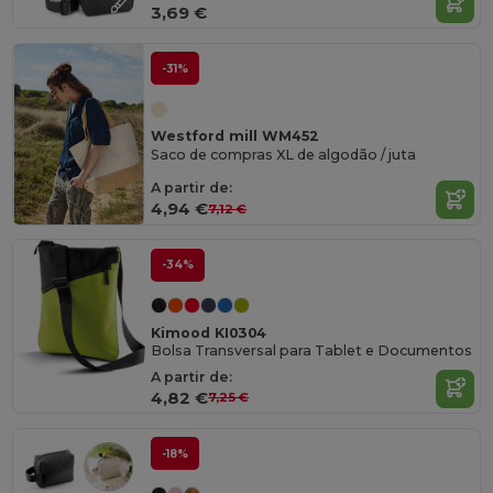
3,69 €
-31%
Westford mill WM452
Saco de compras XL de algodão / juta
A partir de:
4,94 €
7,12 €
-34%
Kimood KI0304
Bolsa Transversal para Tablet e Documentos
A partir de:
4,82 €
7,25 €
-18%