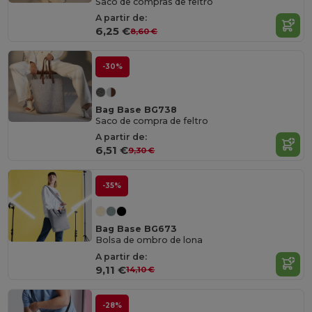
Saco de compras de feltro
A partir de:
6,25 €
8,60 €
-30%
Bag Base BG738
Saco de compra de feltro
A partir de:
6,51 €
9,30 €
-35%
Bag Base BG673
Bolsa de ombro de lona
A partir de:
9,11 €
14,10 €
-28%