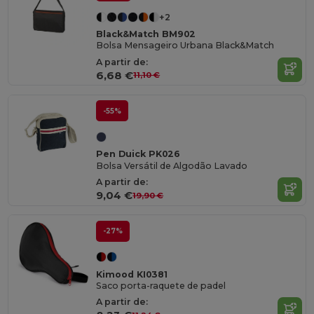
+2
Black&Match BM902
Bolsa Mensageiro Urbana Black&Match
A partir de:
6,68 €
11,10 €
-55%
Pen Duick PK026
Bolsa Versátil de Algodão Lavado
A partir de:
9,04 €
19,90 €
-27%
Kimood KI0381
Saco porta-raquete de padel
A partir de: