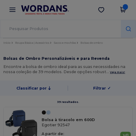
×
App Wordans
Obter app
Melhores preços na app!
Início
Roupa Básica | Acessórios
Sacos e mochilas
Bolsas de ombro
Bolsas de Ombro Personalizáveis e para Revenda
Encontre a bolsa de ombro ideal para as suas necessidades na
nossa coleção de 39 modelos. Desde opções robust…
Veja mais!
Classificar por
Filtrar
✓
39 resultados.
Bolsa à tiracolo em 600D
Egotier 92547
A partir de: