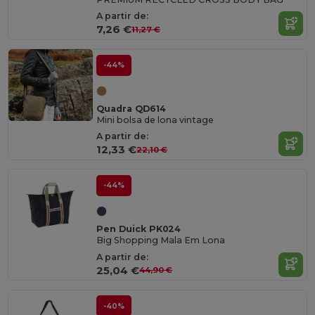
A partir de:
7,26 €
11,27 €
-44%
Quadra QD614
Mini bolsa de lona vintage
A partir de:
12,33 €
22,10 €
-44%
Pen Duick PK024
Big Shopping Mala Em Lona
A partir de:
25,04 €
44,90 €
-40%