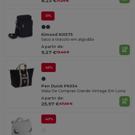
8,23 €
11,24 €
-31%
Kimood KI0375
Saco a tiracolo em algodão
A partir de:
9,27 €
13,40 €
-45%
Pen Duick PK034
Mala De Compras Grande Vintage Em Lona
A partir de:
25,97 €
47,50 €
-43%