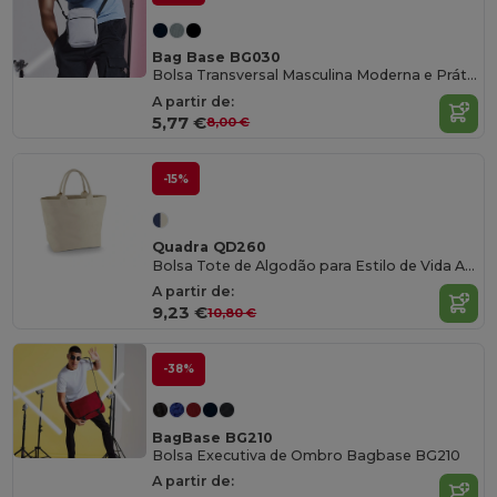
Bag Base BG030
Bolsa Transversal Masculina Moderna e Prática
A partir de:
5,77 €
8,00 €
-15%
Quadra QD260
Bolsa Tote de Algodão para Estilo de Vida Ativo
A partir de:
9,23 €
10,80 €
-38%
BagBase BG210
Bolsa Executiva de Ombro Bagbase BG210
A partir de: