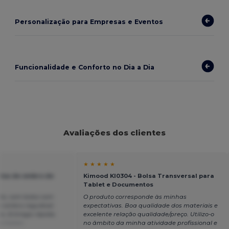
Personalização para Empresas e Eventos
Funcionalidade e Conforto no Dia a Dia
Avaliações dos clientes
★ ★ ★ ★ ★
olsa de ombro de
Kimood KI0304 - Bolsa Transversal para
Tablet e Documentos
to, com bolso com
O produto corresponde às minhas
de ombro regulável.
expectativas. Boa qualidade dos materiais e
ão. Entrega rápida.
excelente relação qualidade/preço. Utilizo-o
 Italian
no âmbito da minha atividade profissional e