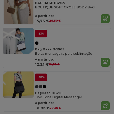
BAG BASE BG759
BOUTIQUE SOFT CROSS BODY BAG
A partir de:
15,73 €
29,50 €
-33%
Bag Base BG965
Bolsa mensageira para sublimação
A partir de:
12,21 €
18,30 €
-38%
BagBase BG218
Two Tone Digital Messenger
A partir de:
16,85 €
27,30 €