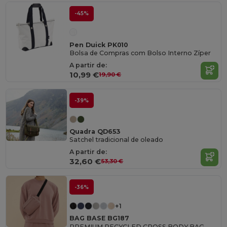
-45%
Pen Duick PK010
Bolsa de Compras com Bolso Interno Zíper
A partir de:
10,99 €
19,90 €
-39%
Quadra QD653
Satchel tradicional de oleado
A partir de:
32,60 €
53,30 €
-36%
+1
BAG BASE BG187
PREMIUM RECYCLED CROSS BODY BAG