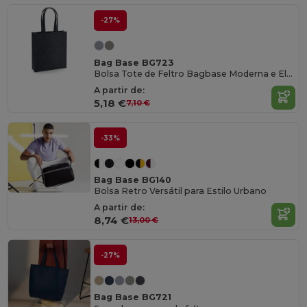
-27%
Bag Base BG723
Bolsa Tote de Feltro Bagbase Moderna e Elegante
A partir de:
5,18 €
7,10 €
-33%
Bag Base BG140
Bolsa Retro Versátil para Estilo Urbano
A partir de:
8,74 €
13,00 €
-27%
Bag Base BG721