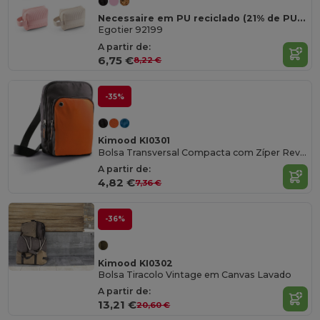
Necessaire em PU reciclado (21% de PU reciclado e 30% de poliester reciclado)
Egotier 92199
A partir de:
6,75 €
8,22 €
-35%
Kimood KI0301
Bolsa Transversal Compacta com Zíper Reverso
A partir de:
4,82 €
7,36 €
-36%
Kimood KI0302
Bolsa Tiracolo Vintage em Canvas Lavado
A partir de:
13,21 €
20,60 €