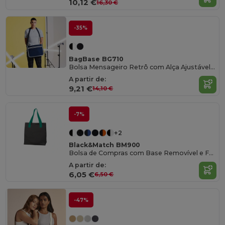
10,12 €
16,30 €
-35%
BagBase BG710
Bolsa Mensageiro Retrô com Alça Ajustável Bagbase
A partir de:
9,21 €
14,10 €
-7%
+2
Black&Match BM900
Bolsa de Compras com Base Removível e Fecho Magnético
A partir de:
6,05 €
6,50 €
-47%