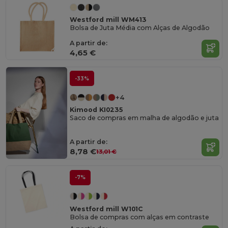
Westford mill WM413
Bolsa de Juta Média com Alças de Algodão
A partir de:
4,65 €
-33%
+4
Kimood KI0235
Saco de compras em malha de algodão e juta
A partir de:
8,78 €
13,01 €
-7%
Westford mill W101C
Bolsa de compras com alças em contraste