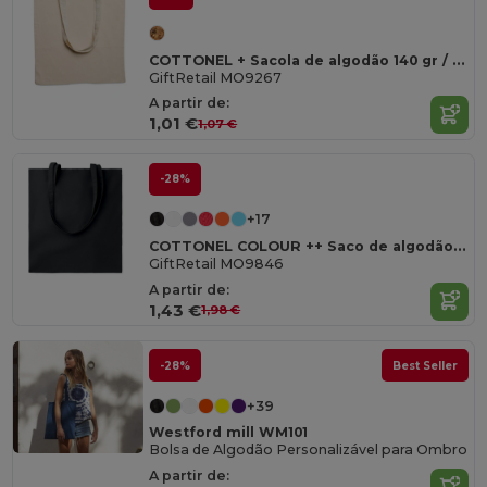
COTTONEL + Sacola de algodão 140 gr / m²
GiftRetail MO9267
A partir de:
1,01 €
1,07 €
-28%
+17
COTTONEL COLOUR ++ Saco de algodão 180gr/m2 MO9846-
GiftRetail MO9846
A partir de:
1,43 €
1,98 €
-28%
Best Seller
+39
Westford mill WM101
Bolsa de Algodão Personalizável para Ombro
A partir de: