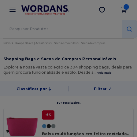
×
App Wordans
Obter app
Melhores preços na app!
Início
Roupa Básica | Acessórios
Sacos e mochilas
Sacos de compras
Shopping Bags e Sacos de Compras Personalizáveis
Explore a nossa vasta coleção de 304 shopping bags, ideais para
quem procura funcionalidade e estilo. Desde s…
Veja mais!
Classificar por
Filtrar
✓
304 resultados.
-6%
Bolsa multifunções em feltro reciclado (100% rPET)