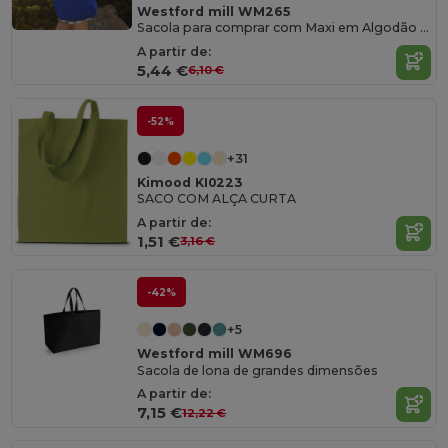
Westford mill WM265
Sacola para comprar com Maxi em Algodão Orgânico
A partir de:
5,44 €
6,10 €
-52%
+31
Kimood KI0223
SACO COM ALÇA CURTA
A partir de:
1,51 €
3,16 €
-42%
+5
Westford mill WM696
Sacola de lona de grandes dimensões
A partir de:
7,15 €
12,22 €