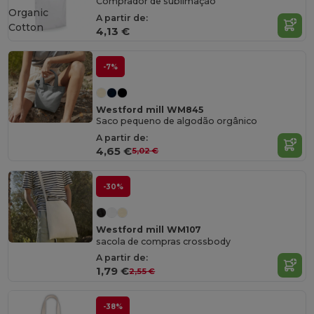
Comprador de sublimação
Organic
A partir de:
Cotton
4,13 €
-7%
Westford mill WM845
Saco pequeno de algodão orgânico
A partir de:
4,65 €
5,02 €
-30%
Westford mill WM107
sacola de compras crossbody
A partir de:
1,79 €
2,55 €
-38%