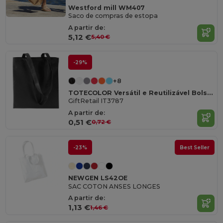
Westford mill WM407
Saco de compras de estopa
A partir de:
5,12 €
5,40 €
-29%
+8
TOTECOLOR Versátil e Reutilizável Bolsa de Compras e Praia
GiftRetail IT3787
A partir de:
0,51 €
0,72 €
-23%
Best Seller
NEWGEN LS42OE
SAC COTON ANSES LONGES
A partir de:
1,13 €
1,46 €