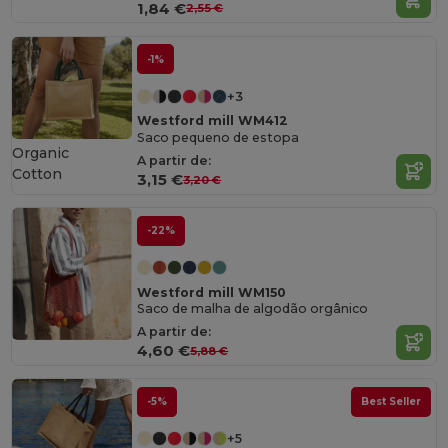
1,84 €
2,55 €
-1%
+3
Westford mill WM412
Saco pequeno de estopa
Organic
A partir de:
Cotton
3,15 €
3,20 €
-22%
Westford mill WM150
Saco de malha de algodão orgânico
A partir de:
4,60 €
5,88 €
-5%
Best Seller
+5