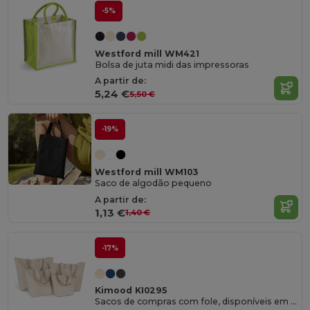
-5%
Westford mill WM421
Bolsa de juta midi das impressoras
A partir de:
5,24 €
5,50 €
-19%
Westford mill WM103
Saco de algodão pequeno
A partir de:
1,13 €
1,40 €
-17%
Kimood KI0295
Sacos de compras com fole, disponíveis em vários tamanhos