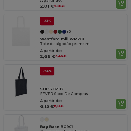
A partir de:
2,01 €
2,16 €
-23%
+2
Westford mill WM201
Tote de algodão premium
A partir de:
2,66 €
3,46 €
-24%
SOL'S 02112
FEVER Saco De Compras
A partir de:
6,15 €
8,11 €
Bag Base BG901