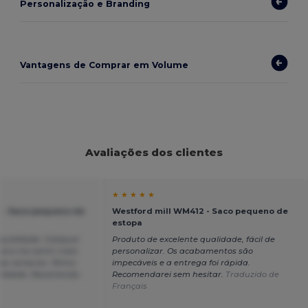
Personalização e Branding
Vantagens de Comprar em Volume
Avaliações dos clientes
★ ★ ★ ★ ★
 - Saco pequeno de
Westford mill WM412 - Saco pequeno de
estopa
 qualidade. Coloquei
Produto de excelente qualidade, fácil de
ara me sentir mais
personalizar. Os acabamentos são
has compras. Ótimo
impecáveis e a entrega foi rápida.
alidade. Recomendo.
Recomendarei sem hesitar.
Traduzido de
Français