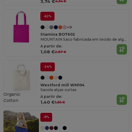
3,74 €
4,34 €
-62%
+9
Stamina BO7602
MOUNTAIN Saco fabricada em tecido de algodão de cores variadas
A partir de:
1,08 €
2,87 €
-24%
Westford mill WM104
Sacola alças curtas
Organic
A partir de:
Cotton
1,40 €
1,85 €
-11%