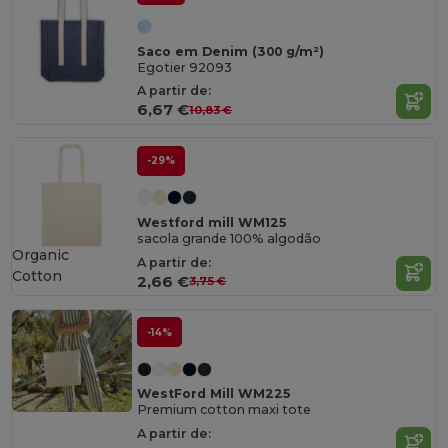
Saco em Denim (300 g/m²)
Egotier 92093
A partir de:
6,67 €
10,83 €
-29%
Westford mill WM125
sacola grande 100% algodão
Organic
A partir de:
Cotton
2,66 €
3,75 €
-14%
WestFord Mill WM225
Premium cotton maxi tote
A partir de: