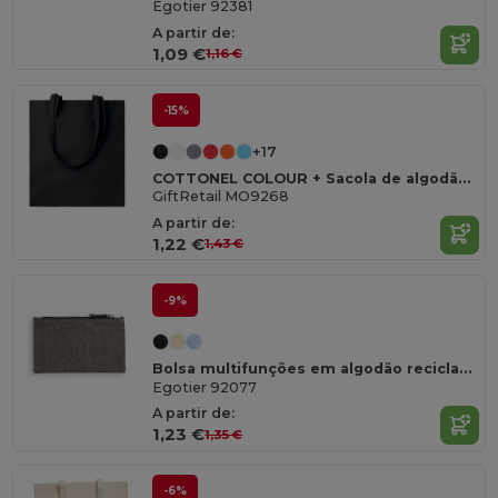
Egotier 92381
A partir de:
1,09 €
1,16 €
-15%
+17
COTTONEL COLOUR + Sacola de algodão 140 gr / m²
GiftRetail MO9268
A partir de:
1,22 €
1,43 €
-9%
Bolsa multifunções em algodão reciclado (70%) e poliéster (30% rPET) (140 g/m²)
Egotier 92077
A partir de:
1,23 €
1,35 €
-6%