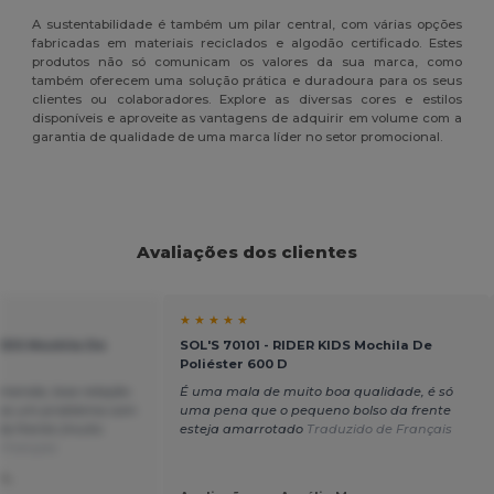
A sustentabilidade é também um pilar central, com várias opções
fabricadas em materiais reciclados e algodão certificado. Estes
produtos não só comunicam os valores da sua marca, como
também oferecem uma solução prática e duradoura para os seus
clientes ou colaboradores. Explore as diversas cores e estilos
disponíveis e aproveite as vantagens de adquirir em volume com a
garantia de qualidade de uma marca líder no setor promocional.
Avaliações dos clientes
★ ★ ★ ★ ★
KIDS Mochila De
SOL'S 70101 - RIDER KIDS Mochila De
Poliéster 600 D
omenda, boa relação
É uma mala de muito boa qualidade, é só
nas um problema com
uma pena que o pequeno bolso da frente
a frente (muito
esteja amarrotado
Traduzido de Français
 Français
L.