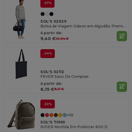
-27%
SOL'S 02929
Bolsa de Viagem Odeon em Algodão Premium
A partir de:
9,40 €
12,94 €
-24%
SOL'S 02112
FEVER Saco De Compras
A partir de:
6,15 €
8,11 €
-20%
+10
SOL'S 70100
RIDER Mochila Em Poliéster 600 D