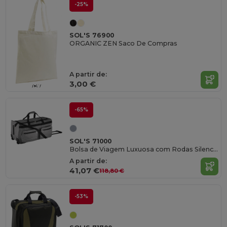
-25%
SOL'S 76900
ORGANIC ZEN Saco De Compras
A partir de:
3,00 €
-65%
SOL'S 71000
Bolsa de Viagem Luxuosa com Rodas Silenciosas
A partir de:
41,07 €
118,80 €
-53%