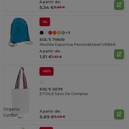
A partir de:
5,34 €
6,68 €
-1%
+9
SOL'S 70600
Mochila Esportiva Personalizável URBAN
A partir de:
1,51 €
1,52 €
-43%
SOL'S 02119
ETOILE Saco De Compras
Organic
A partir de:
Cotton
3,69 €
6,46 €