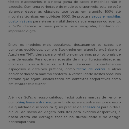
têxteis e acessórios, e a nossa gama de sacos e mochilas não é
exceção. Com uma variedade de modelos disponíveis, esta coleção
abrange desde as clássicas tote bags em algodão 100% até
mochilas técnicas em poliéster 600D. Se procura
sacos e mochilas
customizáveis
para elevar a visibilidade da sua empresa ou evento,
a Sol's oferece a base perfeita para serigrafia, bordado ou
impressão digital.
Entre os modelos mais populares, destacam-se os sacos de
compras ecológicos, como o Stockholm em algodão orgânico e o
Austin em TNT, ideais para o retalho e campanhas promocionais de
grande escala. Para quem necessita de maior funcionalidade, as
mochilas como a Rider ou a Urban oferecem compartimentos
espaçosos e detalhes práticos, como
fecho de correr
e alças
acolchoadas para máximo conforto. A versatilidade destes produtos
permite que sejam usados tanto em contextos corporativos como
em atividades de lazer.
Além da Sol's, o nosso catálogo inclui outras marcas de renome
como
Bag Base
e
Branve
, garantindo que encontra sempre o estilo
e a qualidade que procura. Quer precise de
acessórios
para o dia a
dia ou de sacos de viagem robustos para eventos desportivos, a
nossa oferta em Portugal foca-se na durabilidade e no design
contemporâneo.