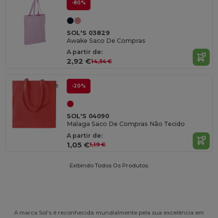
-80%
SOL'S 03829
Awake Saco De Compras
A partir de:
2,92 €
14,34 €
-20%
SOL'S 04090
Malaga Saco De Compras Não Tecido
A partir de:
1,05 €
1,19 €
Exibindo Todos Os Produtos.
A marca Sol's é reconhecida mundialmente pela sua excelência em