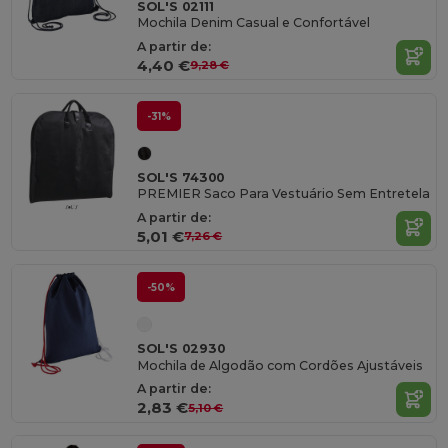
SOL'S 02111
Mochila Denim Casual e Confortável
A partir de:
4,40 €
9,28 €
-31%
SOL'S 74300
PREMIER Saco Para Vestuário Sem Entretela
A partir de:
5,01 €
7,26 €
-50%
SOL'S 02930
Mochila de Algodão com Cordões Ajustáveis
A partir de:
2,83 €
5,10 €