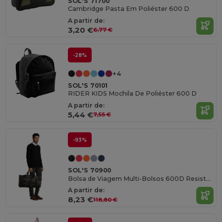
SOL'S 71700
Cambridge Pasta Em Poliéster 600 D
A partir de:
3,20 €
6,77 €
-28%
+4
SOL'S 70101
RIDER KIDS Mochila De Poliéster 600 D
A partir de:
5,44 €
7,55 €
-93%
SOL'S 70900
Bolsa de Viagem Multi-Bolsos 600D Resistente
A partir de:
8,23 €
118,80 €