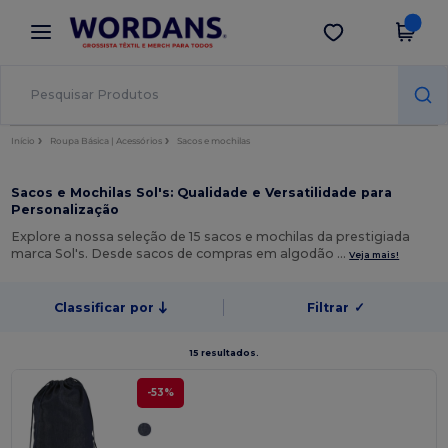
×
App Wordans
Obter app
Melhores preços na app!
Início
Roupa Básica | Acessórios
Sacos e mochilas
Sacos e Mochilas Sol's: Qualidade e Versatilidade para
Personalização
Explore a nossa seleção de 15 sacos e mochilas da prestigiada
marca Sol's. Desde sacos de compras em algodão …
Veja mais!
Classificar por
Filtrar
✓
15 resultados.
-53%