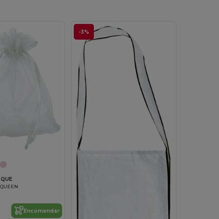
-3%
AQUE
a QUEEN
Encomendar