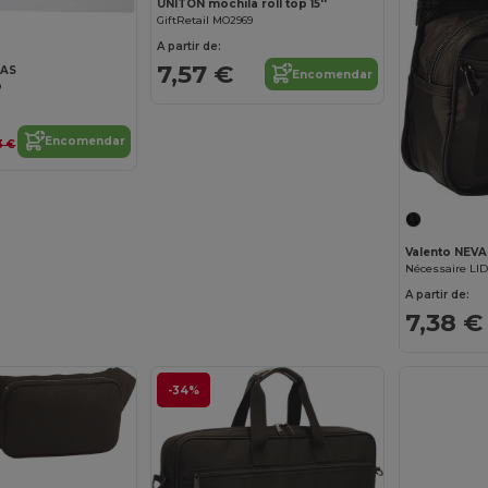
UNITON mochila roll top 15''
GiftRetail MO2969
A partir de:
7,57 €
2AS
Encomendar
D
Encomendar
3 €
Valento NEVA
Nécessaire LID
A partir de:
7,38 €
-34%