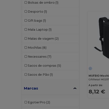
Bolsas de ombro
(1)
Desporto
(1)
Gift bags
(1)
Mala Laptop
(1)
Malas de viagem
(2)
Mochilas
(8)
Necessaires
(7)
Sacos de compras
(5)
Sacos de Pão
(1)
MUFRIO Mochi
GiftRetail MO29
A partir de:
Marcas
8,12 €
EgotierPro
(2)