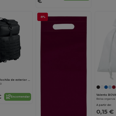
€
-8%
Personalize-o!
CARRYCONFI Mochila de exterior 600D RPET
70
€
Valento BOV
Encomendar
Bolsa organz
A partir de:
0,15 €