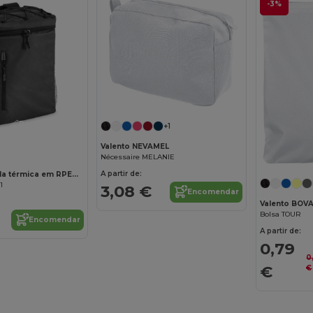
-3%
Personalize-o!
+1
Valento NEVAMEL
Nécessaire MELANIE
A partir de:
MAFRIO Mochila térmica em RPET 600D
1
3,08 €
Encomendar
Valento BOV
Bolsa TOUR
Encomendar
A partir de:
0,79
0
€
€