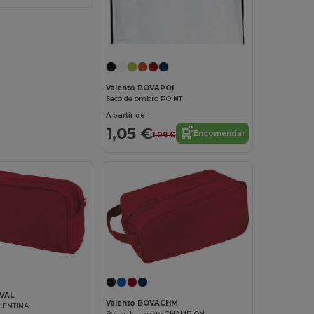
Valento BOVAPOI
Saco de ombro POINT
A partir de:
1,05 €
Encomendar
1,09 €
AVAL
Valento BOVACHM
LENTINA
Bolsa de sapato CHAMPION