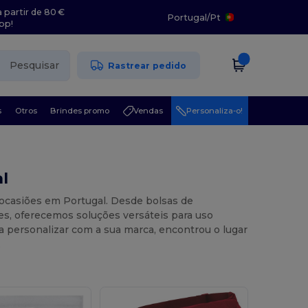
 partir de 80 €
Portugal
/
Pt
pp!
Pesquisar
Rastrear pedido
s
Otros
Brindes promo
Vendas
Personaliza-o!
l
s ocasiões em Portugal. Desde bolsas de
es, oferecemos soluções versáteis para uso
ra personalizar com a sua marca, encontrou o lugar
.