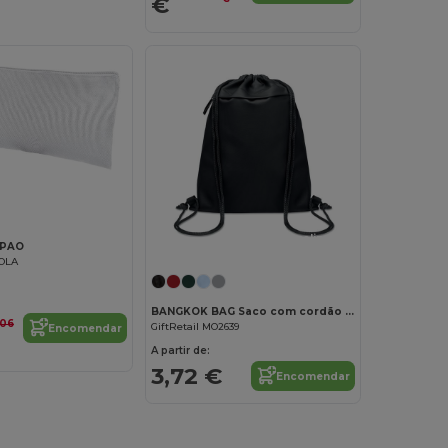
€
Personalize-o!
APAO
AOLA
BANGKOK BAG Saco com cordão em RPET 600D
,06
GiftRetail MO2639
Encomendar
A partir de:
3,72 €
Encomendar