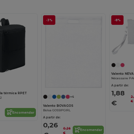
-3%
-8%
Personalize-o!
Valento NEV
Nécessaire P
A partir de:
1,88
la térmica RPET
2
+4
72
€
€
Valento BOVAGOS
Bolsa GOSSIPGIRL
Encomendar
A partir de:
0,26
0,26
Encomendar
€