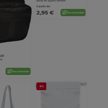
Bolsa de sapato BAMBA
A partir de:
2,95 €
Encomendar
LID
IA
Encomendar
-8%