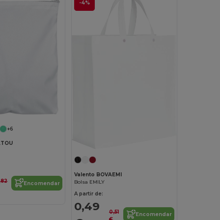
-4%
+6
ATOU
Valento BOVAEMI
,82
Bolsa EMILY
Encomendar
A partir de:
0,49
0,51
Encomendar
€