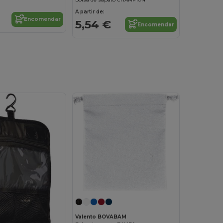
A partir de:
Encomendar
5,54 €
Encomendar
Valento BOVABAM