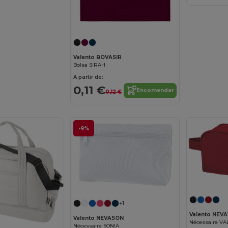
Valento BOVASIR
Bolsa SIRAH
A partir de:
0,11 €
Encomendar
0,12 €
-9%
+1
Valento NEV
Valento NEVASON
Nécessaire VA
Nécessaire SONIA