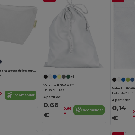
Bolsa grande para acessórios em material de produção biológica de 3 L e OCS de 180 g/m² "Odisha"
85
+6
Valento BOVAMET
Valento BOV
Bolsa METRO
Bolsa JAYDEN
0
Encomendar
A partir de:
A partir de:
0,66
0,14
0,68
Encomendar
0
€
€
€