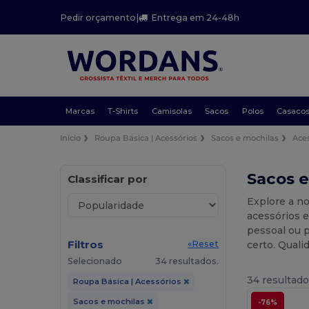
Pedir orçamento
|
Entrega em 24-48h
Marcas
T-Shirts
Camisolas
Sacos
Polos
Casaco
Início
Roupa Básica | Acessórios
Sacos e mochilas
Ace
Sacos e
Classificar por
Explore a no
acessórios 
pessoal ou p
Filtros
certo. Quali
«Reset
Selecionado
34 resultados.
34 resultado
Roupa Básica | Acessórios
Sacos e mochilas
-76%