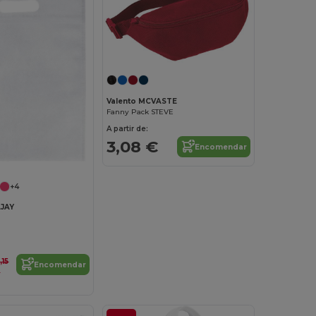
Valento MCVASTE
Fanny Pack STEVE
A partir de:
3,08 €
Encomendar
+4
AJAY
,15
Encomendar
€