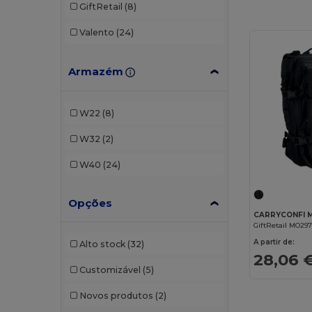
GiftRetail
(8)
Valento
(24)
Armazém
W22
(8)
W32
(2)
W40
(24)
Opções
GiftRetail MO29
A partir de:
Alto stock
(32)
28,06 
Customizável
(5)
Novos produtos
(2)