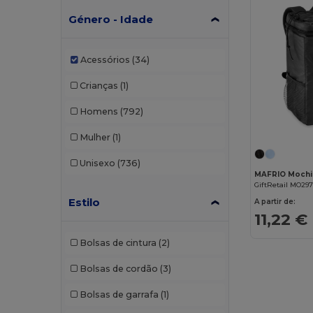
Género - Idade
Acessórios
(34)
Crianças
(1)
Homens
(792)
Mulher
(1)
Unisexo
(736)
GiftRetail MO297
Estilo
A partir de:
11,22 €
Bolsas de cintura
(2)
Bolsas de cordão
(3)
Bolsas de garrafa
(1)