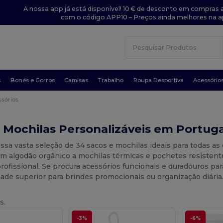
A nossa app já está disponível! 10 € de desconto em compras a
com o código APP10 – Preços ainda melhores na a
s
Bonés e Gorros
Camisas
Trabalho
Roupa Desportiva
Acessório
ssórios
 Mochilas Personalizáveis em Portuga
ssa vasta seleção de 34 sacos e mochilas ideais para todas a
em algodão orgânico a mochilas térmicas e pochetes resistent
rofissional. Se procura acessórios funcionais e duradouros pa
dade superior para brindes promocionais ou organização diária
s.
-3%
-6%