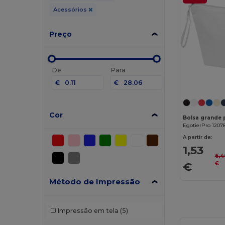
Acessórios
Preço
De
Para
€
€
Cor
EgotierPro 1207
A partir de:
1,53
6,4
€
€
Método de Impressão
Impressão em tela
(5)