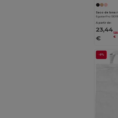
EgotierPro 13011
A partir de:
23,44
125
€
€
-9%