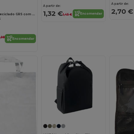
A partir de:
A partir de:
2,70 €
1,32 €
Encomendar
Saco de lona reciclado GRS com fundo isolado de 30 L "Puffer"
1,45 €
5
,98
Encomendar
Personalize-o!