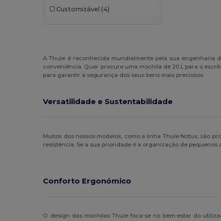
Case Logic
(8)
Customizável
(4)
Craghoppers
(1)
Egotier
(93)
EgotierPro
(3)
A Thule é reconhecida mundialmente pela sua engenharia de
conveniência. Quer procure uma mochila de 20 L para o escri
GiftRetail
(208)
para garantir a segurança dos seus bens mais preciosos.
Herschel
(2)
Versatilidade e Sustentabilidade
Kimood
(222)
Korntex
(1)
Muitos dos nossos modelos, como a linha Thule Notus, são p
resistência. Se a sua prioridade é a organização de pequenos
Label Serie
(10)
Malfini
(5)
Conforto Ergonómico
Mantis
(2)
Neutral
(12)
O design das mochilas Thule foca-se no bem-estar do utiliz
NewGen
(10)