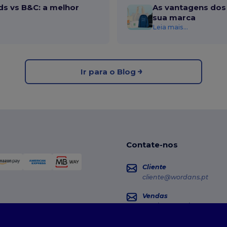
ds vs B&C: a melhor
As vantagens dos 
sua marca
Leia mais...
Ir para o Blog
Contate-nos
Cliente
cliente@wordans.pt
Vendas
vendas@wordans.pt
Seguimento da Encome