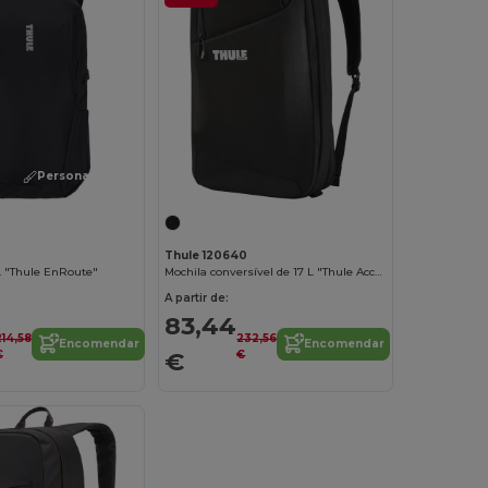
Personalize-o!
Thule 120640
L "Thule EnRoute"
Mochila conversível de 17 L "Thule Accent"
A partir de:
83,44
214,58
232,56
Encomendar
Encomendar
€
€
€