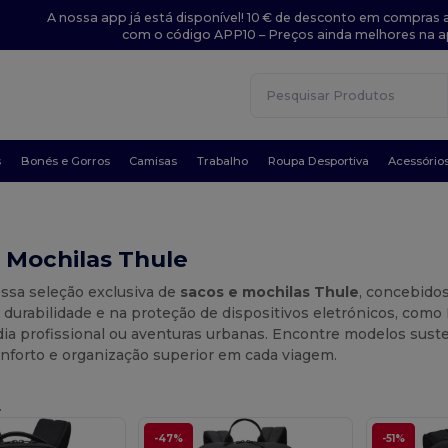
A nossa app já está disponível! 10 € de desconto em compras a
com o código APP10 – Preços ainda melhores na a
s
Bonés e Gorros
Camisas
Trabalho
Roupa Desportiva
Acessório
 Mochilas Thule
ossa seleção exclusiva de
sacos e mochilas Thule
, concebidos
durabilidade e na proteção de dispositivos eletrónicos, como
 dia profissional ou aventuras urbanas. Encontre modelos suste
nforto e organização superior em cada viagem.
.
-47%
-51%