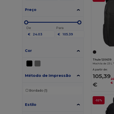
Preço
De
Para
€
€
Cor
Thule 120639
Mochila de 23 L 
A partir de:
105,39
Método de Impressão
2
€
€
Bordado
(1)
-52%
Estilo