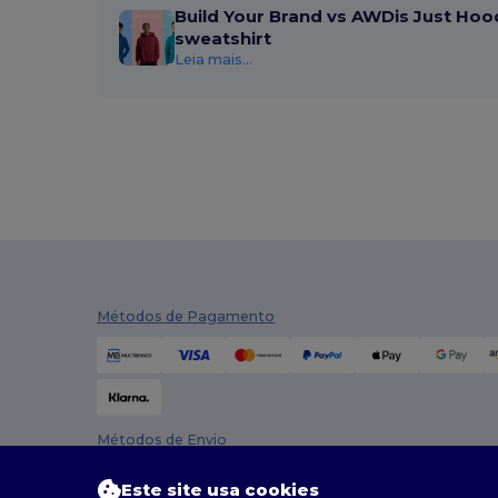
Build Your Brand vs AWDis Just Hoo
sweatshirt
Leia mais...
Métodos de Pagamento
Métodos de Envio
Este site usa cookies