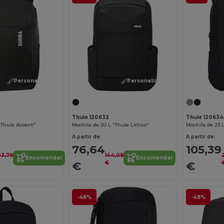
Personalize-o!
Personalize-o!
Thule 120632
Thule 120634
"Thule Accent"
Mochila de 20 L "Thule Lithos"
Mochila de 23 
A partir de:
A partir de:
76,64
105,39
03,79
144,08
Encomendar
Encomendar
€
€
€
-48%
-48%