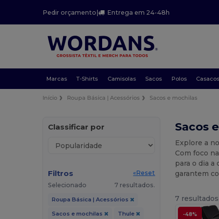
Pedir orçamento
|
Entrega em 24-48h
Marcas
T-Shirts
Camisolas
Sacos
Polos
Casaco
Início
Roupa Básica | Acessórios
Sacos e mochilas
Sacos e
Classificar por
Explore a n
Com foco na 
para o dia a
Filtros
garantem co
«Reset
Selecionado
7 resultados.
7 resultados
Roupa Básica | Acessórios
Sacos e mochilas
Thule
-48%