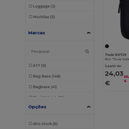
Luggage
(2)
Mochilas
(5)
Marcas
Thule 120729
Mini "Thule Sub
ATF
(9)
A partir de:
24,03
Bag Base
(148)
50
€
€
Bagbase
(41)
Black&Match
(10)
Opções
Branve
(7)
Build Your Brand
(1)
Alto stock
(6)