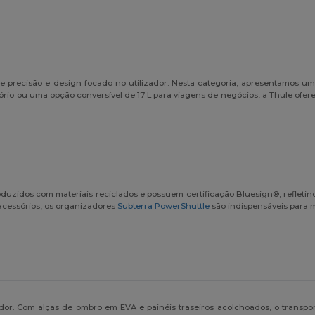
 precisão e design focado no utilizador. Nesta categoria, apresentamos u
tório ou uma opção conversível de 17 L para viagens de negócios, a Thule of
roduzidos com materiais reciclados e possuem certificação Bluesign®, refl
 acessórios, os organizadores
Subterra PowerShuttle
são indispensáveis para 
ador. Com alças de ombro em EVA e painéis traseiros acolchoados, o transpo