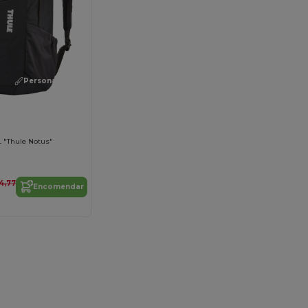
Personalize-o!
L "Thule Notus"
4,77
Encomendar