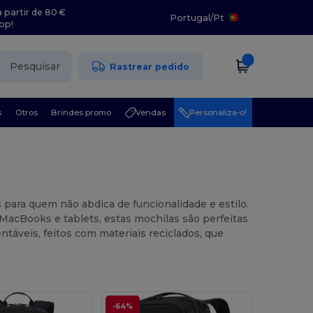
 partir de 80 €
Portugal
/
Pt
pp!
Pesquisar
Rastrear pedido
s
Otros
Brindes promo
Vendas
Personaliza-o!
 para quem não abdica de funcionalidade e estilo.
 MacBooks e tablets, estas mochilas são perfeitas
ntáveis, feitos com materiais reciclados, que
-64%