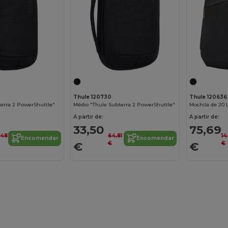
Thule 120730
Thule 120636
terra 2 PowerShuttle"
Médio "Thule Subterra 2 PowerShuttle"
Mochila de 20 
A partir de:
A partir de:
33,50
75,69
,48
64,81
14
Encomendar
Encomendar
€
€
€
€