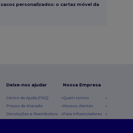
sacos personalizados: o cartaz móvel da
Deixe-nos ajudar
Nossa Empresa
Centro de Ajuda (FAQ)
Quem somos
Preços de Atacado
Nossos clientes
Devoluções e Reembolsos
Para Influenciadores
Glossário
Contate-nos
Métodos de Envio
Blog
nda