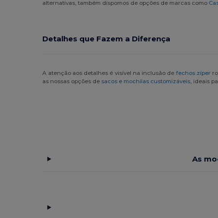
alternativas, também dispomos de opções de marcas como
Cas
Pen Duick
(12)
Proact
(15)
Detalhes que Fazem a Diferença
Quadra
(108)
Roly
(1)
A atenção aos detalhes é visível na inclusão de
fechos zíper
ro
as nossas opções de
sacos e mochilas customizáveis
, ideais 
SOL'S
(15)
Spasso
(2)
Stamina
(94)
Stormtech
(9)
As moc
Thule
(7)
Timberland
(4)
Valento
(86)
Westford mill
(147)