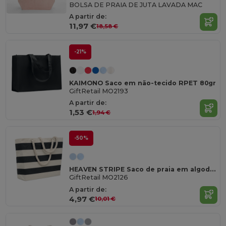
BOLSA DE PRAIA DE JUTA LAVADA MAC
A partir de:
11,97 €
18,58 €
-21%
KAIMONO Saco em não-tecido RPET 80gr
GiftRetail MO2193
A partir de:
1,53 €
1,94 €
-50%
HEAVEN STRIPE Saco de praia em algodão 220 gr/m²
GiftRetail MO2126
A partir de:
4,97 €
10,01 €