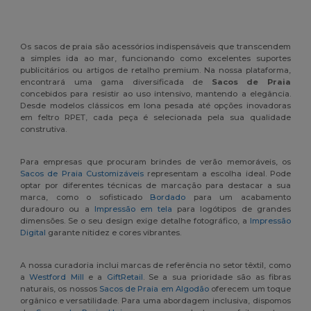
Os sacos de praia são acessórios indispensáveis que transcendem
a simples ida ao mar, funcionando como excelentes suportes
publicitários ou artigos de retalho premium. Na nossa plataforma,
encontrará uma gama diversificada de
Sacos de Praia
concebidos para resistir ao uso intensivo, mantendo a elegância.
Desde modelos clássicos em lona pesada até opções inovadoras
em feltro RPET, cada peça é selecionada pela sua qualidade
construtiva.
Para empresas que procuram brindes de verão memoráveis, os
Sacos de Praia Customizáveis
representam a escolha ideal. Pode
optar por diferentes técnicas de marcação para destacar a sua
marca, como o sofisticado
Bordado
para um acabamento
duradouro ou a
Impressão em tela
para logótipos de grandes
dimensões. Se o seu design exige detalhe fotográfico, a
Impressão
Digital
garante nitidez e cores vibrantes.
A nossa curadoria inclui marcas de referência no setor têxtil, como
a
Westford Mill
e a
GiftRetail
. Se a sua prioridade são as fibras
naturais, os nossos
Sacos de Praia em Algodão
oferecem um toque
orgânico e versatilidade. Para uma abordagem inclusiva, dispomos