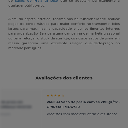
de
Sacos de Praia Unisexo
que se adaptam perfeitamente a
qualquer público-alvo.
Além do aspeto estético, focamo-nos na funcionalidade prática:
pegas de corda náutica para maior conforto no transporte, foles
largos para maximizar a capacidade e compartimentos internos
para organização. Seja para uma campanha de marketing sazonal
ou para reforçar o stock da sua loja, os nossos sacos de praia em
massa garantem uma excelente relação qualidade-preço no
mercado português.
Avaliações dos clientes
★ ★ ★ ★ ☆
 de praia em
PANTAI Saco de praia canvas 280 gr/m² -
GiftRetail MO2126
GiftRetail MO6720
ançais
Produtos com medidas ideais e resistente