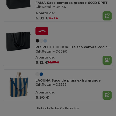
FAMA Saco compras grande 600D RPET
GiftRetail MO6134
A partir de:
6,92 €
8,71 €
-42%
RESPECT COLOURED Saco canvas Reciclado280gr/m²
GiftRetail MO6380
A partir de:
6,12 €
10,57 €
LAGUNA Saco de praia extra grande
GiftRetail MO2555
A partir de:
6,36 €
Exibindo Todos Os Produtos.