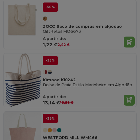
-50%
ZOCO Saco de compras em algodão
GiftRetail MO6673
A partir de:
1,22 €
2,42 €
-33%
Kimood KI0242
Bolsa de Praia Estilo Marinheiro em Algodão
A partir de:
13,14 €
19,58 €
-36%
WESTFORD MILL WM466