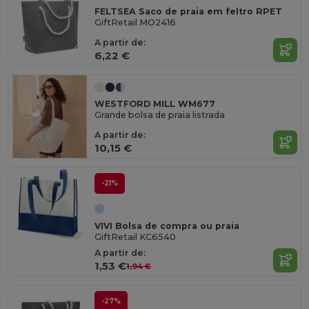
FELTSEA Saco de praia em feltro RPET
GiftRetail MO2416
A partir de:
6,22 €
WESTFORD MILL WM677
Grande bolsa de praia listrada
A partir de:
10,15 €
-21%
VIVI Bolsa de compra ou praia
GiftRetail KC6540
A partir de:
1,53 €
1,94 €
-27%