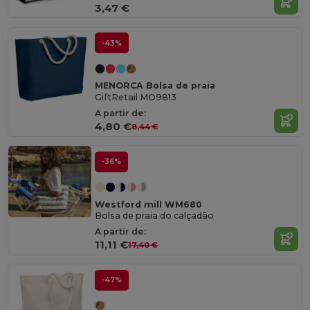
3,47 €
-43%
MENORCA Bolsa de praia
GiftRetail MO9813
A partir de:
4,80 €
8,44 €
-36%
Westford mill WM680
Bolsa de praia do calçadão
A partir de:
11,11 €
17,40 €
-47%