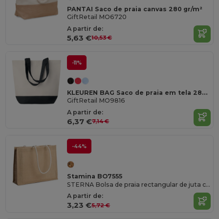
PANTAI Saco de praia canvas 280 gr/m²
GiftRetail MO6720
A partir de:
5,63 €
10,53 €
-11%
KLEUREN BAG Saco de praia em tela 280gr/m2
GiftRetail MO9816
A partir de:
6,37 €
7,14 €
-44%
Stamina BO7555
STERNA Bolsa de praia rectangular de juta com alças de algodão de 70 cm
A partir de:
3,23 €
5,72 €