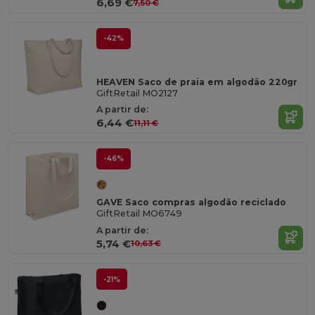
6,69 €
7,50 €
-42%
HEAVEN Saco de praia em algodão 220gr
GiftRetail MO2127
A partir de:
6,44 €
11,11 €
-46%
GAVE Saco compras algodão reciclado
GiftRetail MO6749
A partir de:
5,74 €
10,63 €
-21%