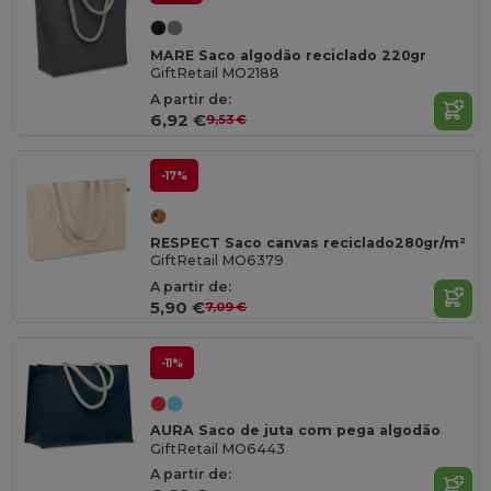
MARE Saco algodão reciclado 220gr
GiftRetail MO2188
A partir de:
6,92 €
9,53 €
-17%
RESPECT Saco canvas reciclado280gr/m²
GiftRetail MO6379
A partir de:
5,90 €
7,09 €
-11%
AURA Saco de juta com pega algodão
GiftRetail MO6443
A partir de: