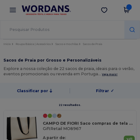
×
App Wordans
Obter app
Melhores preços na app!
Início
Roupa Básica | Acessórios
Sacos e mochilas
Sacos de Praia
Sacos de Praia por Grosso e Personalizáveis
Explore a nossa coleção de 22 sacos de praia, ideais para o verão,
eventos promocionais ou revenda em Portuga…
Veja mais!
Classificar por
Filtrar
✓
22 resultados.
CAMPO DE FIORI Saco compras de tela e juta
GiftRetail MO8967
A partir de: