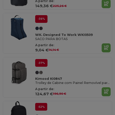
A partir de:
149,36 €
225,26 €
-36%
WK. Designed To Work WKI0509
SACO PARA BOTAS
A partir de:
9,04 €
14,14 €
-37%
Kimood KI0847
Trolley de Cabine com Painel Removível para Personalização
A partir de:
124,67 €
196,90 €
-52%