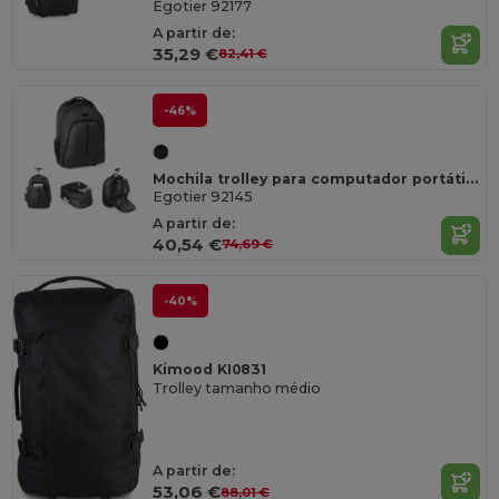
Egotier 92177
A partir de:
35,29 €
82,41 €
-46%
Mochila trolley para computador portátil 15'6'' em 600D
Egotier 92145
A partir de:
40,54 €
74,69 €
-40%
Kimood KI0831
Trolley tamanho médio
A partir de:
53,06 €
88,01 €