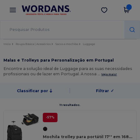
×
App Wordans
Obter app
Melhores preços na app!
Início
Roupa Básica | Acessórios
Sacos e mochilas
Luggage
Malas e Trolleys para Personalização em Portugal
Encontre a solução ideal de Luggage para as suas necessidades
profissionais ou de lazer em Portugal. A nossa …
Veja mais!
Classificar por
Filtrar
✓
11 resultados.
-57%
Mochila trolley para portátil 17'' em 1680D e 300D