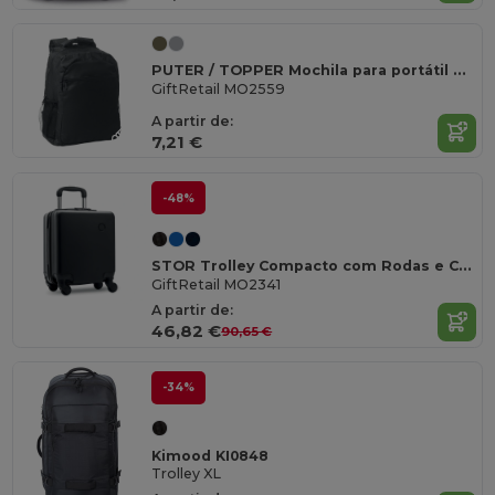
PUTER / TOPPER Mochila para portátil de 15"
GiftRetail MO2559
A partir de:
7,21 €
-48%
STOR Trolley Compacto com Rodas e Cadeado
GiftRetail MO2341
A partir de:
46,82 €
90,65 €
-34%
Kimood KI0848
Trolley XL