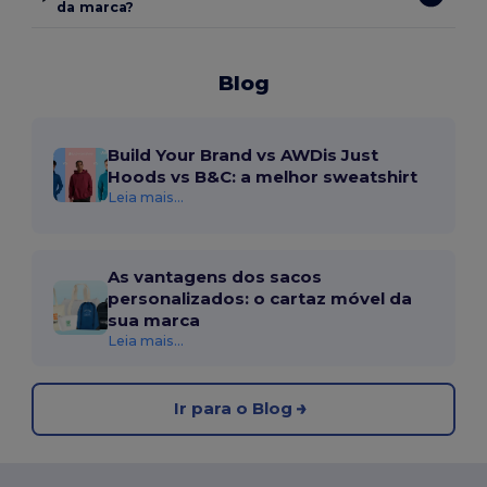
da marca?
Blog
Build Your Brand vs AWDis Just
Hoods vs B&C: a melhor sweatshirt
Leia mais...
As vantagens dos sacos
personalizados: o cartaz móvel da
sua marca
Leia mais...
Ir para o Blog