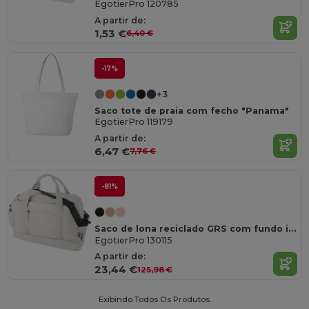
EgotierPro 120785
A partir de:
1,53 €
6,40 €
-17%
+3
Saco tote de praia com fecho "Panama"
EgotierPro 119179
A partir de:
6,47 €
7,76 €
-81%
Saco de lona reciclado GRS com fundo isolado de 30 L "Puffer"
EgotierPro 130115
A partir de:
23,44 €
125,98 €
Exibindo Todos Os Produtos.