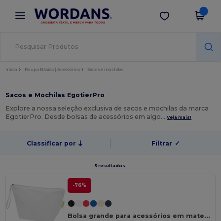
×
App Wordans
Obter app
Melhores preços na app!
Início
Roupa Básica | Acessórios
Sacos e mochilas
Sacos e Mochilas EgotierPro
Explore a nossa seleção exclusiva de sacos e mochilas da marca
EgotierPro. Desde bolsas de acessórios em algo…
Veja mais!
Classificar por
Filtrar
✓
3 resultados.
-76%
Bolsa grande para acessórios em material de produção biológica de 3 L e OCS de 180 g/m² "Odisha"