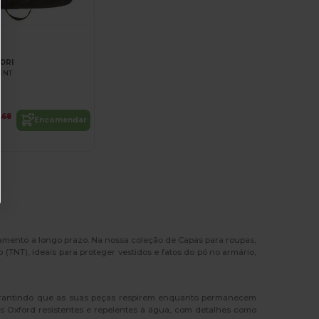
ORI
IENT
,68
Encomendar
amento a longo prazo. Na nossa coleção de Capas para roupas,
NT), ideais para proteger vestidos e fatos do pó no armário,
garantindo que as suas peças respirem enquanto permanecem
os Oxford resistentes e repelentes à água, com detalhes como