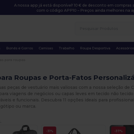
A nossa app já está disponível! 10 € de desconto em compras a
com o código APP10 – Preços ainda melhores na a
s
Bonés e Gorros
Camisas
Trabalho
Roupa Desportiva
Acessório
as para roupas
ara Roupas e Porta-Fatos Personalizá
uas peças de vestuário mais valiosas com a nossa seleção de 
 para viagens de negócios ou capas leves em tecido não teci
áveis e funcionais. Descubra 11 opções ideais para profissiona
ogótipo ou marca.
.
-31%
-37%