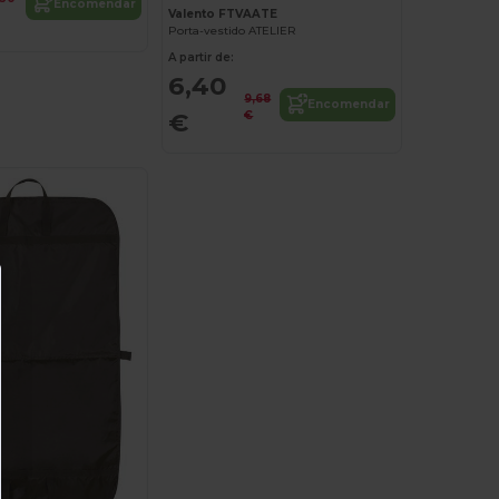
Encomendar
Valento FTVAATE
Porta-vestido ATELIER
A partir de:
6,40
9,68
Encomendar
€
€