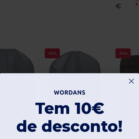
€
€
-34%
-34%
Tem 10€
de desconto!