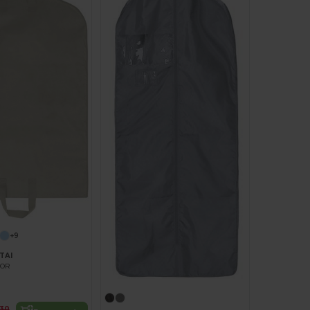
+9
TAI
LOR
,30