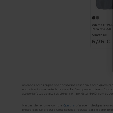
Valento FTVAS
Porta-fato SUIT
A partir de:
6,76 €
As capas para roupas são acessórios essenciais para quem pr
encontrará uma variedade de soluções que combinam funcional
até porta-fatos de alta resistência em poliéster 840D com supor
Marcas de renome como a
Quadra
oferecem designs inovad
protegidas. Se procura uma solução robusta para o setor prof