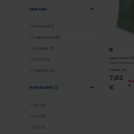
Marcas
Kimood
(1)
Label Serie
(1)
Quadra
(3)
Label Serie LS
SOL'S
(1)
A partir de:
Valento
(5)
7,82
10,
€
€
Armazém
W1
(4)
W2
(1)
W5
(1)