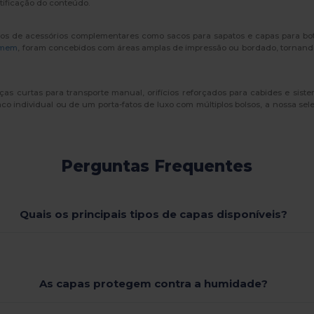
ntificação do conteúdo.
mos de acessórios complementares como sacos para sapatos e capas para bot
omem
, foram concebidos com áreas amplas de impressão ou bordado, tornando
as curtas para transporte manual, orifícios reforçados para cabides e sis
o individual ou de um porta-fatos de luxo com múltiplos bolsos, a nossa se
Perguntas Frequentes
Quais os principais tipos de capas disponíveis?
As capas protegem contra a humidade?