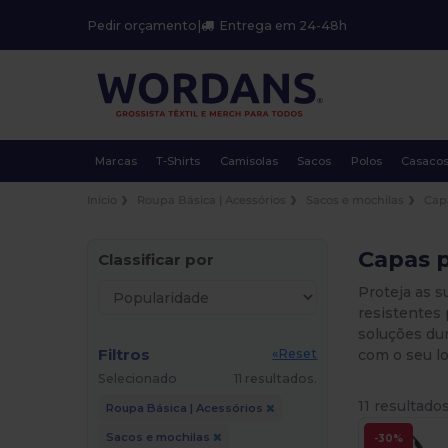
Pedir orçamento
|
Entrega em 24-48h
Marcas
T-Shirts
Camisolas
Sacos
Polos
Casaco
Início
Roupa Básica | Acessórios
Sacos e mochilas
Cap
Capas p
Classificar por
Proteja as s
resistentes
soluções dur
Filtros
com o seu l
«Reset
Selecionado
11 resultados.
11 resultados
Roupa Básica | Acessórios
Sacos e mochilas
-30%