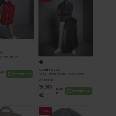
76
tos em equipe
Quadra QD031
0,33
Capa Protetora para Trajes Quadra
Encomendar
A partir de:
9,30
16,30
Encomendar
€
€
-34%