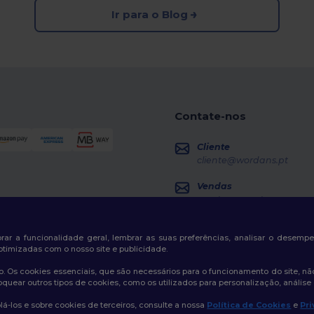
Ir para o Blog
Contate-nos
Cliente
cliente@wordans.pt
Vendas
vendas@wordans.pt
Seguimento da Encome
horar a funcionalidade geral, lembrar as suas preferências, analisar o desem
otimizadas com o nosso site e publicidade.
. Os cookies essenciais, que são necessários para o funcionamento do site, não
oquear outros tipos de cookies, como os utilizados para personalização, análise 
á-los e sobre cookies de terceiros, consulte a nossa
Política de Cookies
e
Pri