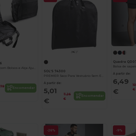
Quadra QD0
6
Bolsa de sapa
Bolsa de Roupa com Bolsos e Alça Ajustável
SOL'S 74300
A partir de:
PREMIER Saco Para Vestuário Sem Entretela
6,49
A partir de:
1
,79
Encomendar
5,01
€
€
7,26
Encomendar
€
€
-26%
-9%