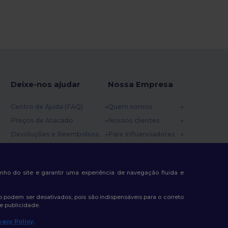
Deixe-nos ajudar
Nossa Empresa
Centro de Ajuda (FAQ)
Quem somos
Preços de Atacado
Nossos clientes
Devoluções e Reembolsos
Para Influenciadores
Glossário
Contate-nos
Métodos de Envio
Blog
nda
penho do site e garantir uma experiência de navegação fluida e
Cupons
Centro de Carreiras
 podem ser desativados, pois são indispensáveis para o correto
e publicidade.
vacy Policy
.