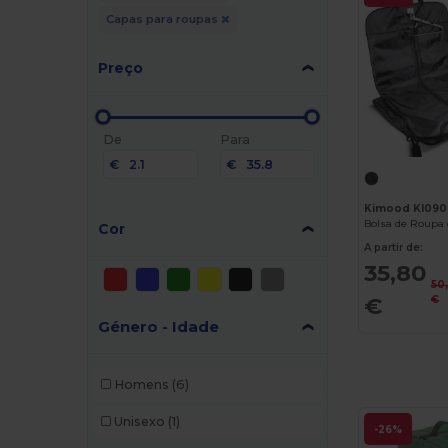
Capas para roupas
Preço
De
Para
€
€
Kimood KI090
Cor
A partir de:
35,80
50
€
€
Género - Idade
Homens
(6)
Unisexo
(1)
-26%