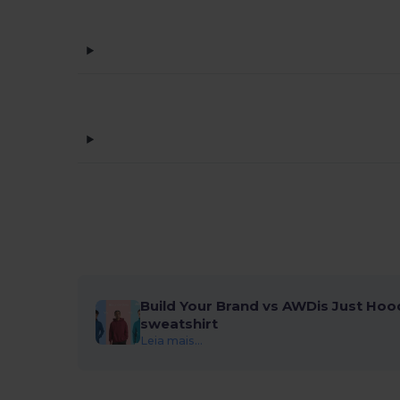
Build Your Brand vs AWDis Just Hoo
sweatshirt
Leia mais...