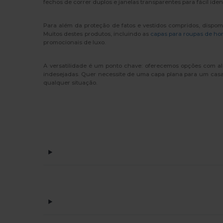
fechos de correr duplos e janelas transparentes para fácil ide
Para além da proteção de fatos e vestidos compridos, dispo
Muitos destes produtos, incluindo as
capas para roupas de h
promocionais de luxo.
A versatilidade é um ponto chave: oferecemos opções com alç
indesejadas. Quer necessite de uma capa plana para um casac
qualquer situação.