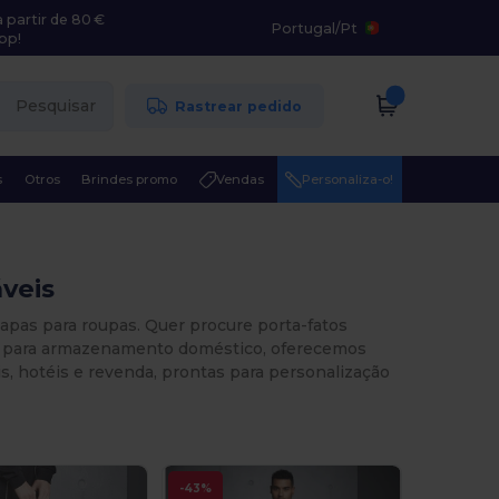
 partir de 80 €
Portugal
/
Pt
pp!
Pesquisar
Rastrear pedido
s
Otros
Brindes promo
Vendas
Personaliza-o!
veis
Capas para roupas. Quer procure porta-fatos
do para armazenamento doméstico, oferecemos
is, hotéis e revenda, prontas para personalização
-43%