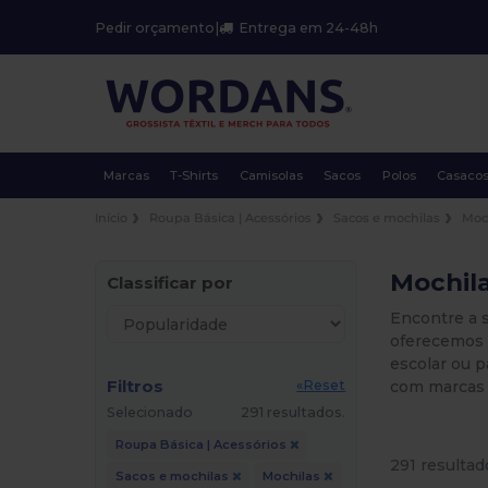
Pedir orçamento
|
Entrega em 24-48h
Marcas
T-Shirts
Camisolas
Sacos
Polos
Casaco
Início
Roupa Básica | Acessórios
Sacos e mochilas
Moc
Mochila
Classificar por
Encontre a 
oferecemos 
escolar ou p
Filtros
com marcas 
«Reset
Selecionado
291 resultados.
Roupa Básica | Acessórios
291 resultad
Sacos e mochilas
Mochilas