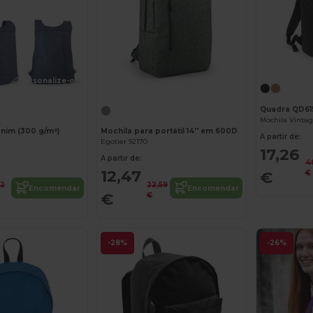
Personalize-o!
Personalize-o!
Quadra QD61
nim (300 g/m²)
Mochila para portátil 14'' em 600D
A partir de:
Egotier 92170
17,26
A partir de:
4
12,47
€
€
92
22,59
Encomendar
Encomendar
€
€
-28%
-26%