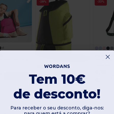
-28%
-33%
+1
5S
Bag Base BG
Mochila Compacta Versátil para Estudantes e Adultos
Mochila Compa
A partir de:
8,19
Tem 10€
Kimood KI0102
90
12
Encomendar
Mochila Esportiva com Compartimento para Calçados
€
€
A partir de:
de desconto!
14,79
20,47
Encomendar
€
€
Para receber o seu desconto, diga-nos:
para quem está a comprar?