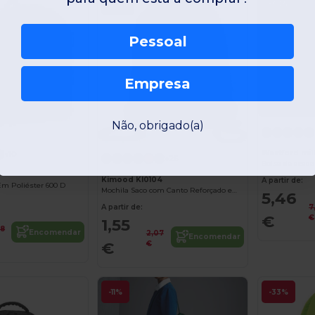
-25%
-30%
Pessoal
Empresa
Não, obrigado(a)
Westford mi
+10
+26
Bolsa de acade
Kimood KI0104
A partir de:
m Poliéster 600 D
Mochila Saco com Canto Reforçado em PU
5,46
A partir de:
7
€
€
1,55
68
Encomendar
2,07
Encomendar
€
€
-11%
-33%