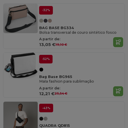
-32%
BAG BASE BG334
Bolsa transversal de couro sintético fosco
A partir de:
13,05 €
19,10 €
-52%
Bag Base BG965
Mala fashion para sublimação
A partir de:
12,21 €
25,54 €
-43%
QUADRA QD815