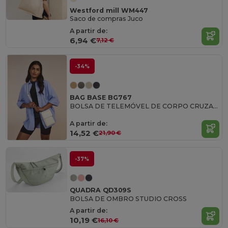
Westford mill WM447
Saco de compras Juco
A partir de:
6,94 €
7,12 €
-34%
BAG BASE BG767
BOLSA DE TELEMÓVEL DE CORPO CRUZADO BOUTIQUE
A partir de:
14,52 €
21,90 €
-37%
QUADRA QD309S
BOLSA DE OMBRO STUDIO CROSS
A partir de:
10,19 €
16,10 €