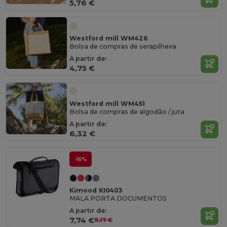
5,76 €
Westford mill WM426
Bolsa de compras de serapilheira
A partir de:
4,75 €
Westford mill WM451
Bolsa de compras de algodão / juta
A partir de:
6,32 €
-16%
Kimood KI0403
MALA PORTA DOCUMENTOS
A partir de:
7,74 €
9,17 €