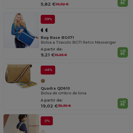
5,82 €
10,92 €
-39%
Bag Base BG071
Bolsa a Tiracolo BG71 Retro Messenger
A partir de:
9,21 €
15,05 €
-46%
Quadra QD610
Bolsa de ombro de lona
A partir de:
19,02 €
35,30 €
-3%