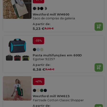
Westford mill WM600
Saco de compras da galeria
A partir de:
5,23 €
8,28 €
-33%
Pasta multifunções em 600D
Egotier 92257
A partir de:
6,38 €
9,48 €
-47%
Westford mill WM623
Fairtrade Cotton Classic Shopper
A partir de: