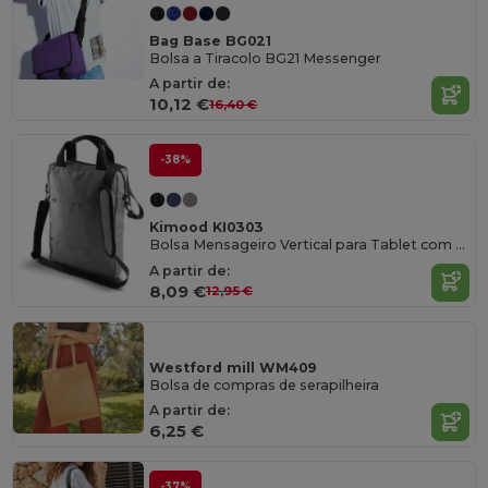
Bag Base BG021
Bolsa a Tiracolo BG21 Messenger
A partir de:
10,12 €
16,40 €
-38%
Kimood KI0303
Bolsa Mensageiro Vertical para Tablet com Alças Ajustáveis
A partir de:
8,09 €
12,95 €
Westford mill WM409
Bolsa de compras de serapilheira
A partir de:
6,25 €
-37%