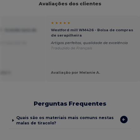
Avaliações dos clientes
★ ★ ★ ★ ★
 - Grande saco de
Westford mill WM426 - Bolsa de compras
de serapilheira
co
Traduzido de
Artigos perfeitos, qualidade de excelência
Traduzido de Français
ata C.
Avaliação por Melanie A.
Perguntas Frequentes
Quais são os materiais mais comuns nestas
malas de tiracolo?