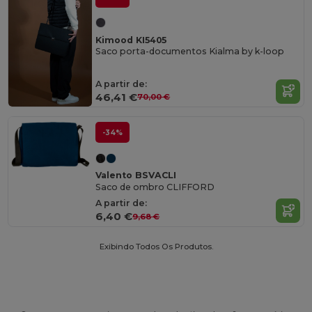
Kimood KI5405
Saco porta-documentos Kialma by k-loop
A partir de:
46,41 €
70,00 €
-34%
Valento BSVACLI
Saco de ombro CLIFFORD
A partir de:
6,40 €
9,68 €
Exibindo Todos Os Produtos.