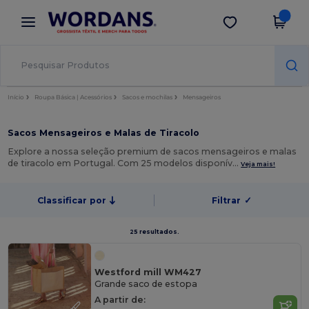
×
App Wordans
Obter app
Melhores preços na app!
Início
Roupa Básica | Acessórios
Sacos e mochilas
Mensageiros
Sacos Mensageiros e Malas de Tiracolo
Explore a nossa seleção premium de sacos mensageiros e malas
de tiracolo em Portugal. Com 25 modelos disponív…
Veja mais!
Classificar por
Filtrar
✓
25 resultados.
Westford mill WM427
Grande saco de estopa
A partir de: