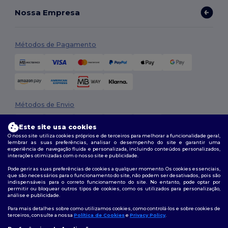
Nossa Empresa
Métodos de Pagamento
Métodos de Envio
Este site usa cookies
O nosso site utiliza cookies próprios e de terceiros para melhorar a funcionalidade geral,
lembrar as suas preferências, analisar o desempenho do site e garantir uma
experiência de navegação fluida e personalizada, incluindo conteúdos personalizados,
interações otimizadas com o nosso site e publicidade.
Pode gerir as suas preferências de cookies a qualquer momento. Os cookies essenciais,
que são necessários para o funcionamento do site, não podem ser desativados, pois são
Siga-nos
indispensáveis para o correto funcionamento do site. No entanto, pode optar por
permitir ou bloquear outros tipos de cookies, como os utilizados para personalização,
análise e publicidade.
Para mais detalhes sobre como utilizamos cookies, como controlá-los e sobre cookies de
terceiros, consulte a nossa
Política de Cookies
e
Privacy Policy
.
2026. Todos os direitos reservados