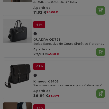
AIRSIDE CROSS BODY BAG
A partir de:
11,92 €
20,80 €
-39%
QUADRA QD771
Bolsa Executiva de Couro Sintético Personalizada de
A partir de:
27,90 €
45,50 €
-34%
Kimood KI5403
Saco business tipo mensageiro Kialma by K-loop
A partir de:
38,64 €
58,30 €
-34%