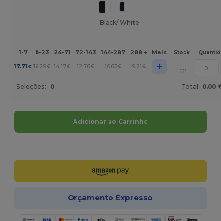
Black/ White
1-7
8-23
24-71
72-143
144-287
288 +
Mais
Stock
Quanti
+
17.71
16.29
14.17
12.76
10.63
9.21
€
€
€
€
€
€
121
Seleções:
0
Total:
0.00 
Adicionar ao Carrinho
Personalize-o!
Orçamento Expresso