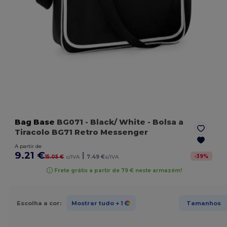
Bag Base
BG071
- Black/ White
- Bolsa a
Tiracolo BG71 Retro Messenger
A partir de
9.21 €
|
-
39
%
15.05 €
c/IVA
7.49 €
s/IVA
Frete grátis a partir de 79 € neste armazém!
Escolha a cor:
Mostrar tudo
+ 1
Tamanhos