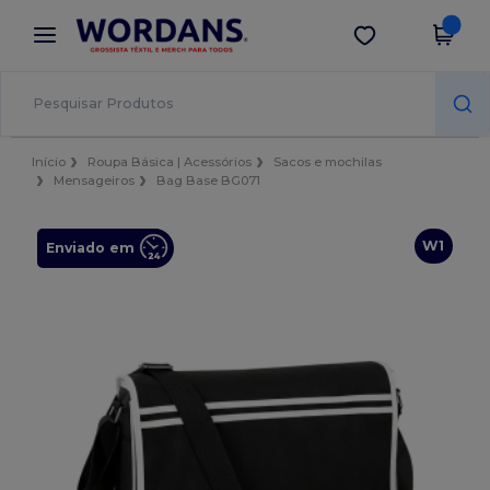
×
App Wordans
Obter app
Melhores preços na app!
Início
Roupa Básica | Acessórios
Sacos e mochilas
Mensageiros
Bag Base BG071
W1
Enviado em