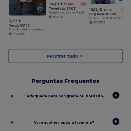
34,81 €
52,60 €
-34%
Towel city TC021
10,12 €
16,40 €
-38%
Roupão Luxuoso de Algodão Terry
Bag Base BG021
+1 CORES
Bolsa a Tiracolo BG21 Messenger
3,37 €
+5 CORES
Result RC140
Faixa de cabelo em lã ativa
+4 CORES
Mostrar tudo
Perguntas Frequentes
É adequada para serigrafia ou bordado?
Vai encolher após a lavagem?