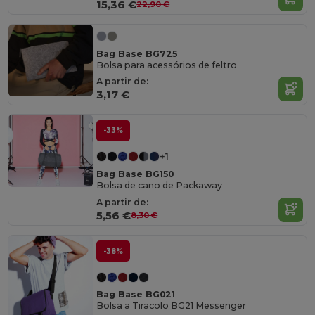
15,36 €
22,90 €
Bag Base BG725
Bolsa para acessórios de feltro
A partir de:
3,17 €
-33%
+1
Bag Base BG150
Bolsa de cano de Packaway
A partir de:
5,56 €
8,30 €
-38%
Bag Base BG021
Bolsa a Tiracolo BG21 Messenger