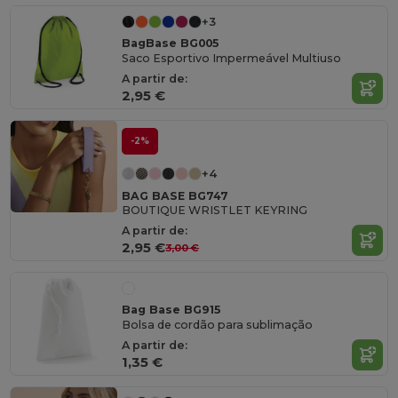
+3
BagBase BG005
Saco Esportivo Impermeável Multiuso
A partir de:
2,95 €
-2%
+4
BAG BASE BG747
BOUTIQUE WRISTLET KEYRING
A partir de:
2,95 €
3,00 €
Bag Base BG915
Bolsa de cordão para sublimação
A partir de:
1,35 €