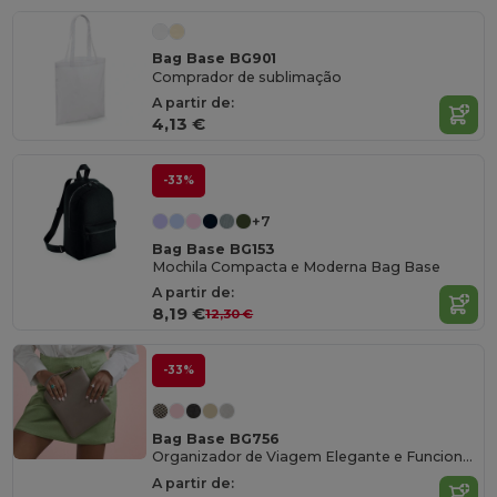
Bag Base BG901
Comprador de sublimação
A partir de:
4,13 €
-33%
+7
Bag Base BG153
Mochila Compacta e Moderna Bag Base
A partir de:
8,19 €
12,30 €
-33%
Bag Base BG756
Organizador de Viagem Elegante e Funcional BG756
A partir de: