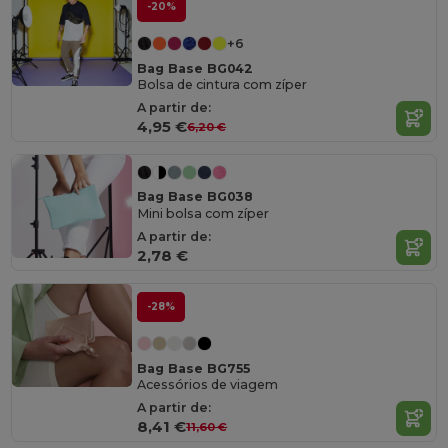
-20%
+6
Bag Base BG042
Bolsa de cintura com zíper
A partir de:
4,95 €
6,20 €
Bag Base BG038
Mini bolsa com zíper
A partir de:
2,78 €
-28%
Bag Base BG755
Acessórios de viagem
A partir de:
8,41 €
11,60 €