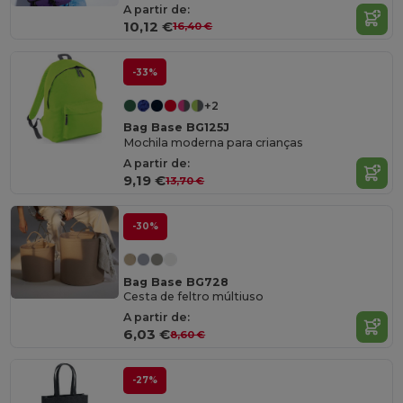
A partir de:
10,12 €
16,40 €
-33%
+2
Bag Base BG125J
Mochila moderna para crianças
A partir de:
9,19 €
13,70 €
-30%
Bag Base BG728
Cesta de feltro múltiuso
A partir de:
6,03 €
8,60 €
-27%