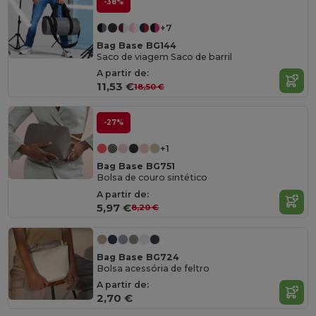
-38%
+7
Bag Base BG144
Saco de viagem Saco de barril
A partir de:
11,53 €
18,50 €
-27%
+1
Bag Base BG751
Bolsa de couro sintético
A partir de:
5,97 €
8,20 €
Bag Base BG724
Bolsa acessória de feltro
A partir de:
2,70 €