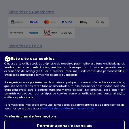
Métodos de Pagamento
Métodos de Envio
Este site usa cookies
O nosso site utiliza cookies próprios e de terceiros para melhorar a funcionalidade geral,
lembrar as suas preferências, analisar o desempenho do site e garantir uma
experiência de navegação fluida e personalizada, incluindo conteúdos personalizados,
interações otimizadas com o nosso site e publicidade.
Pode gerir as suas preferências de cookies a qualquer momento. Os cookies essenciais,
que são necessários para o funcionamento do site, não podem ser desativados, pois são
Siga-nos
indispensáveis para o correto funcionamento do site. No entanto, pode optar por
permitir ou bloquear outros tipos de cookies, como os utilizados para personalização,
análise e publicidade.
Para mais detalhes sobre como utilizamos cookies, como controlá-los e sobre cookies de
terceiros, consulte a nossa
Política de Cookies
e
Privacy Policy
.
2026. Todos os direitos reservados
Termos e Condições
|
Política de personalização
|
Política de Privacidade
Preferências de Avaliação
👋
Olá
|
Política de cookies
|
Mapa do Site
Se tiver alguma dúvida ou
Permitir apenas essenciais
questão, pode contactar-nos a