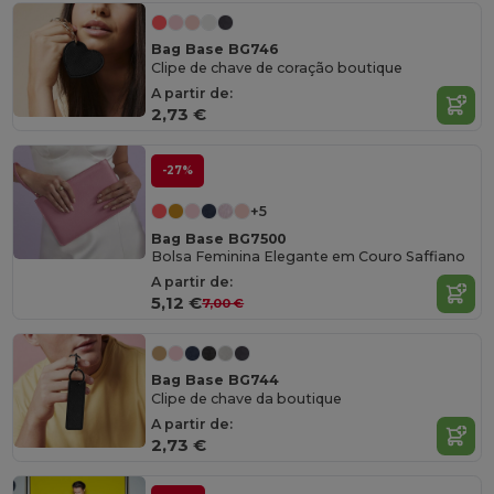
Bag Base BG746
Clipe de chave de coração boutique
A partir de:
2,73 €
-27%
+5
Bag Base BG7500
Bolsa Feminina Elegante em Couro Saffiano
A partir de:
5,12 €
7,00 €
Bag Base BG744
Clipe de chave da boutique
A partir de:
2,73 €