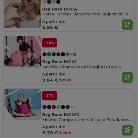
Bag Base BG754
Porta-Cartões Elegante com Segurança Extra
A partir de:
6,92 €
-38%
+18
Bag Base BG125
Mochila Urbana Versátil Bagbase BG125
A partir de:
9,84 €
15,90 €
-27%
+1
Bag Base BG125S
Mochila Compacta Versátil para Estudantes e Adultos
A partir de:
8,70 €
11,90 €