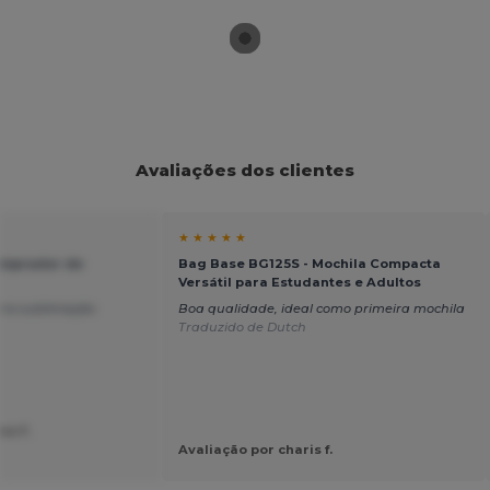
Avaliações dos clientes
★ ★ ★ ★ ★
omprador de
Bag Base BG125S - Mochila Compacta
Versátil para Estudantes e Adultos
ara sublimação
Boa qualidade, ideal como primeira mochila
Traduzido de Dutch
ne F.
Avaliação por charis f.