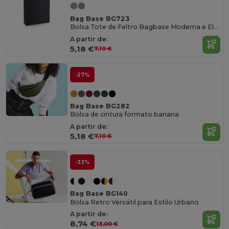
Bag Base BG723
Bolsa Tote de Feltro Bagbase Moderna e Elegante
A partir de:
5,18 €
7,10 €
-27%
Bag Base BG282
Bolsa de cintura formato banana
A partir de:
5,18 €
7,10 €
-33%
Bag Base BG140
Bolsa Retro Versátil para Estilo Urbano
A partir de:
8,74 €
13,00 €