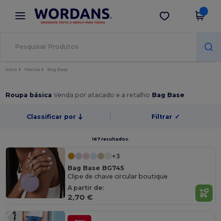
×
App Wordans
Obter app
Melhores preços na app!
Início
Marcas
Bag Base
Roupa básica
Venda por atacado e a retalho
Bag Base
Classificar por
Filtrar
✓
167 resultados.
+3
Bag Base BG745
Clipe de chave circular boutique
A partir de:
2,70 €