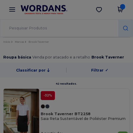
×
App Wordans
Obter app
Melhores preços na app!
Início
Marcas
Brook Taverner
Roupa básica
Venda por atacado e a retalho
Brook Taverner
Classificar por
Filtrar
✓
42 resultados.
-32%
Brook Taverner BT2258
Saia Reta Sustentável de Poliéster Premium