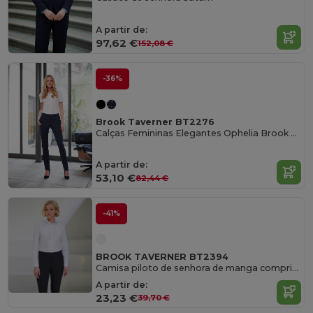
A partir de:
97,62 €
152,08 €
-36%
Brook Taverner BT2276
Calças Femininas Elegantes Ophelia Brook Taverner
A partir de:
53,10 €
82,44 €
-41%
BROOK TAVERNER BT2394
Camisa piloto de senhora de manga comprida
A partir de:
23,23 €
39,70 €