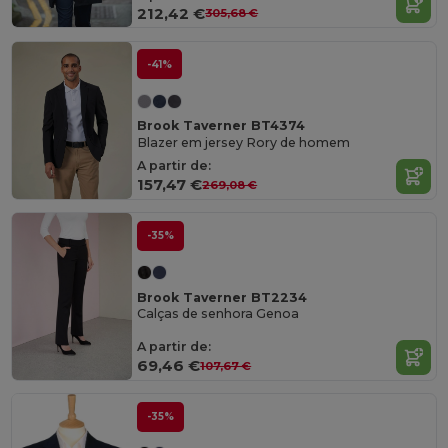
212,42 €
305,68 €
-41%
Brook Taverner BT4374
Blazer em jersey Rory de homem
A partir de:
157,47 €
269,08 €
-35%
Brook Taverner BT2234
Calças de senhora Genoa
A partir de:
69,46 €
107,67 €
-35%