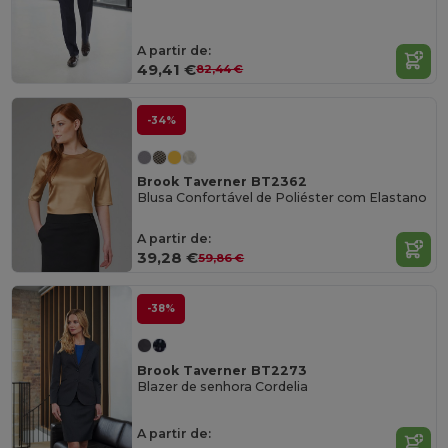
A partir de:
49,41 €
82,44 €
-34%
Brook Taverner BT2362
Blusa Confortável de Poliéster com Elastano
A partir de:
39,28 €
59,86 €
-38%
Brook Taverner BT2273
Blazer de senhora Cordelia
A partir de: