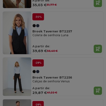
A partir de:
35,03 €
51,77 €
-30%
Brook Taverner BT2257
Colete de senhora Luna
A partir de:
39,69 €
56,40 €
-28%
Brook Taverner BT2256
Calças de senhora Venus
A partir de:
29,87 €
41,22 €
-28%