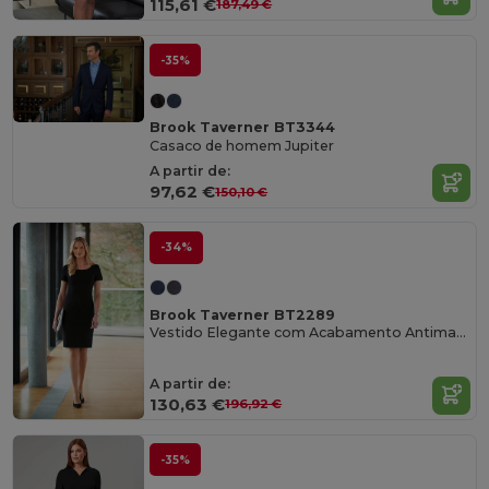
115,61 €
187,49 €
-35%
Brook Taverner BT3344
Casaco de homem Jupiter
A partir de:
97,62 €
150,10 €
-34%
Brook Taverner BT2289
Vestido Elegante com Acabamento Antimanchas
A partir de:
130,63 €
196,92 €
-35%