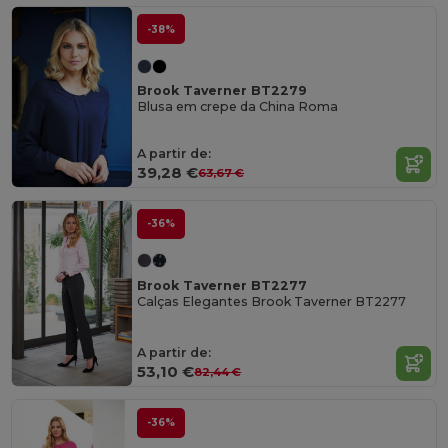
-38%
Brook Taverner BT2279
Blusa em crepe da China Roma
A partir de:
39,28 €
63,67 €
-36%
Brook Taverner BT2277
Calças Elegantes Brook Taverner BT2277
A partir de:
53,10 €
82,44 €
-36%