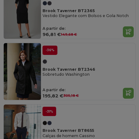
Brook Taverner BT2365
Vestido Elegante com Bolsos e Gola Notch
A partir de:
96,81 €
149,68 €
-36%
Brook Taverner BT2346
Sobretudo Washington
A partir de:
195,82 €
305,18 €
-31%
Brook Taverner BT8655
Calças de homem Cassino