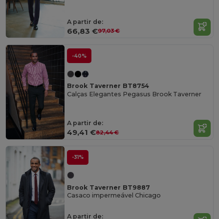
A partir de:
66,83 €
97,03 €
-40%
Brook Taverner BT8754
Calças Elegantes Pegasus Brook Taverner
A partir de:
49,41 €
82,44 €
-31%
Brook Taverner BT9887
Casaco impermeável Chicago
A partir de: