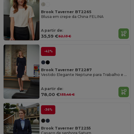
Brook Taverner BT2265
Blusa em crepe da China FELINA
A partir de:
35,59 €
62,13 €
-42%
Brook Taverner BT2287
Vestido Elegante Neptune para Trabalho e Noite
A partir de:
78,00 €
133,46 €
-36%
Brook Taverner BT2255
Casaco de senhora Saturn