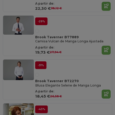
A partir de:
22,30 €
38,12 €
-29%
Brook Taverner BT7889
Camisa Vulcan de Manga Longa Ajustada
A partir de:
19,73 €
27,94 €
-31%
Brook Taverner BT2270
Blusa Elegante Selene de Manga Longa
A partir de:
18,45 €
26,58 €
-43%