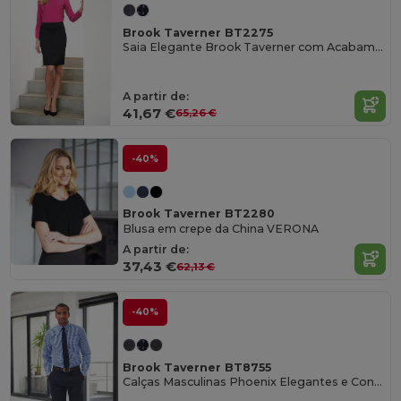
Brook Taverner BT2275
Saia Elegante Brook Taverner com Acabamento Teflon
A partir de:
41,67 €
65,26 €
-40%
Brook Taverner BT2280
Blusa em crepe da China VERONA
A partir de:
37,43 €
62,13 €
-40%
Brook Taverner BT8755
Calças Masculinas Phoenix Elegantes e Confortáveis