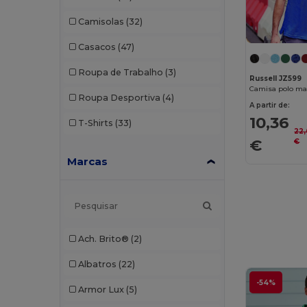
Camisolas
(32)
Casacos
(47)
Roupa de Trabalho
(3)
Russell JZ599
Roupa Desportiva
(4)
A partir de:
10,36
T-Shirts
(33)
22
€
€
Marcas
Ach. Brito®
(2)
Albatros
(22)
-54%
Armor Lux
(5)