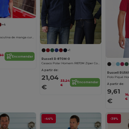
+4
Camisa polo masculina de manga curta
+1
,60
Encomendar
Russell R-870M-0
Casaco Polar Homem R870M Zíper Completo
A partir de:
Russell RU5
21,04
Polo Piqué Ho
33,24
Encomendar
A partir de:
€
€
9,61
16
€
€
-44%
-39%