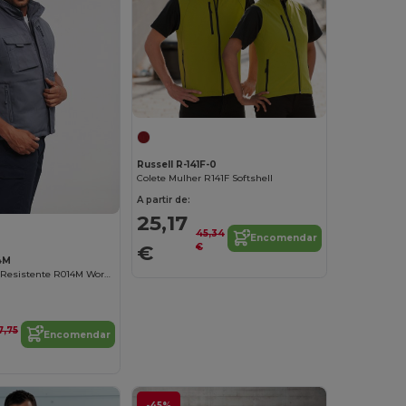
Russell R-141F-0
Colete Mulher R141F Softshell
A partir de:
25,17
45,34
Encomendar
€
€
4M
Colete Laboral Resistente R014M Workwear
7,75
Encomendar
-45%