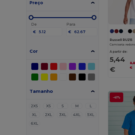
Preço
De
Para
€
€
Russell RU215
Camiseta redond
Cor
A partir de:
5,44
8,
€
€
Tamanho
-41%
2XS
XS
S
M
L
XL
2XL
3XL
4XL
5XL
6XL