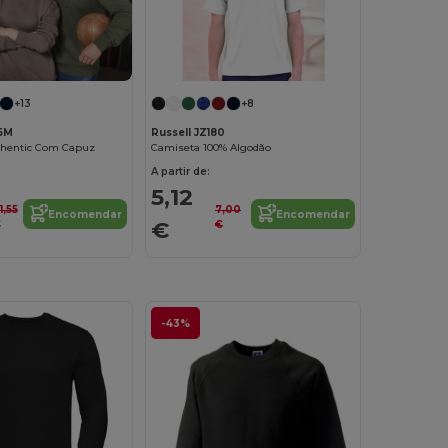
+8
+13
Russell JZ180
65M
Camiseta 100% Algodão
thentic Com Capuz
A partir de:
5,12
7,00
1,55
Encomendar
Encomendar
€
€
€
-43%