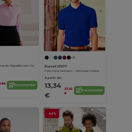
+3
Camisa Feminina de Algodão com Conforto e Estilo Clássico
Russell JZ577
Polo Para Homem - Ultimate Cotton
A partir de:
13,34
8,96
Encomendar
27,10
Encomendar
€
€
-44%