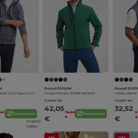
+1
M
Russell RU140M
Russell RU01
Sweatshirt Authentic Com Capuz e Zíper
Casaco Homem R140M Softshell
A partir de:
A partir de:
42,05
32,52
,40
76,90
5
Encomendar
Encomendar
€
€
€
€
Organic
Cotton
-59%
-38%