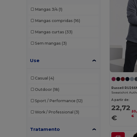
Barents
(9)
Mangas 3/4
(1)
Bata Industrials
(12)
Mangas compridas
(16)
Beechfield
(358)
Mangas curtas
(33)
Bella+Canvas
(29)
Sem mangas
(3)
Black&Match
(20)
Branve
(8)
Use
Brook Taverner
(42)
Casual
(4)
Buff
(3)
Russell RU266
Outdoor
(18)
Build Your Brand
(132)
A partir de:
Sport / Performance
(12)
CamelBak
(7)
22,72
37
Work / Professional
(3)
Carhartt
(12)
€
€
Case Logic
(18)
Tratamento
-61%