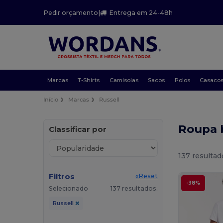
Pedir orçamento
|
Entrega em 24-48h
Marcas
T-Shirts
Camisolas
Sacos
Polos
Casaco
Início
Marcas
Russell
Roupa 
Classificar por
137 resultad
Filtros
«Reset
-38%
Selecionado
137 resultados.
Russell