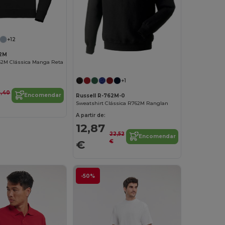
+12
62M
62M Clássica Manga Reta
+1
6,40
Encomendar
Russell R-762M-0
Sweatshirt Clássica R762M Ranglan
A partir de:
12,87
22,52
Encomendar
€
€
-50%