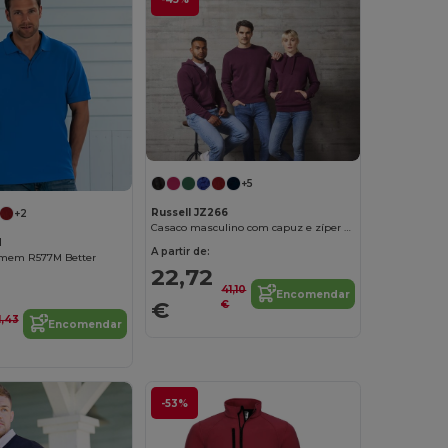
+5
Russell JZ266
+2
Casaco masculino com capuz e zíper autêntico
M
A partir de:
omem R577M Better
22,72
41,10
Encomendar
€
€
1,43
Encomendar
-53%