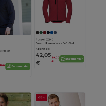
Russell JZ140
Casaco Homem Veste Soft-Shell
A partir de:
 sweater
42,05
89,00
Encomendar
€
€
0,15
Encomendar
-37%