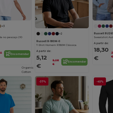
+3
Russell RU2
+2
a no pescoço 210
Sweatshirt Au
Russell R-180M-0
A partir de:
T-Shirt Homem R180M Clássica
18,30
A partir de:
80
3
Encomendar
5,12
€
9,08
Encomendar
€
€
Organic
Cotton
-37%
-45%