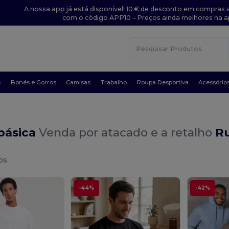
A nossa app já está disponível! 10 € de desconto em compras a
com o código APP10 – Preços ainda melhores na a
s
Bonés e Gorros
Camisas
Trabalho
Roupa Desportiva
Acessório
básica
Venda por atacado e a retalho
Ru
os.
-44%
-42%