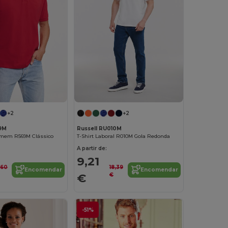
+2
+2
69M
Russell RU010M
mem R569M Clássico
T-Shirt Laboral R010M Gola Redonda
A partir de:
9,21
,60
18,39
Encomendar
Encomendar
€
€
-51%