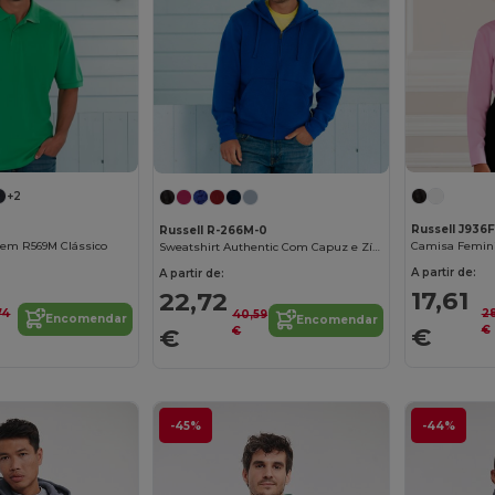
+2
Russell J936F
Russell R-266M-0
em R569M Clássico
Sweatshirt Authentic Com Capuz e Zíper
A partir de:
A partir de:
17,61
22,72
74
2
40,59
Encomendar
Encomendar
€
€
€
€
-45%
-44%