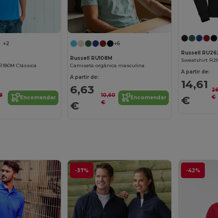
+2
+6
Russell RU2
Russell RU108M
Sweatshirt R2
R180M Clássica
Camiseta orgânica masculina
A partir de:
A partir de:
14,61
6,63
2
8
10,60
€
€
Encomendar
Encomendar
€
€
-37%
-42%