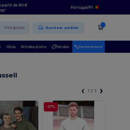
 partir de 80 €
Portugal
/
Pt
pp!
Pesquisar
Rastrear pedido
s
Otros
Brindes promo
Vendas
Personaliza-o!
ssell
1
2
3
-27%