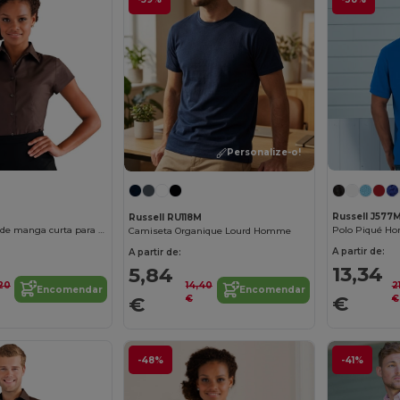
Personalize-o!
Russell J577
Russell RU118M
Camisa elástica de manga curta para mulher - easycare
Polo Piqué H
Camiseta Organique Lourd Homme
A partir de:
A partir de:
13,34
5,84
20
2
14,40
Encomendar
Encomendar
€
€
€
€
-48%
-41%