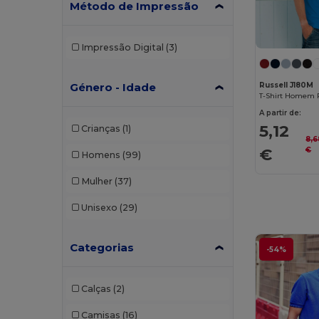
Método de Impressão
Impressão Digital
(3)
Russell J180M
Género - Idade
T-Shirt Homem 
A partir de:
5,12
Crianças
(1)
8,6
€
€
Homens
(99)
Mulher
(37)
Unisexo
(29)
Categorias
-54%
Calças
(2)
Camisas
(16)