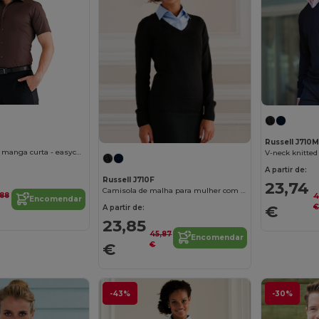
Russell J710M
Camisa justa de manga curta - easycare
V-neck knitted
A partir de:
Russell J710F
23,74
Camisola de malha para mulher com decote em V
,88
4
Encomendar
€
€
A partir de:
23,85
45,87
Encomendar
€
€
-43%
-30%