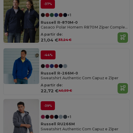
-37%
+1
Russell R-870M-0
Casaco Polar Homem R870M Zíper Completo
A partir de:
21,04 €
33,24 €
-44%
Russell R-266M-0
Sweatshirt Authentic Com Capuz e Zíper
A partir de:
22,72 €
40,59 €
-39%
+1
Russell RU266M
Sweatshirt Authentic Com Capuz e Zíper