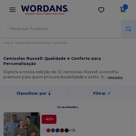
×
App Wordans
Obter app
Melhores preços na app!
Início
Roupa Básica | Acessórios
Camisolas
Camisolas Russell: Qualidade e Conforto para
Personalização
Explore a nossa seleção de 32 camisolas Russell, a escolha
premium para quem procura durabilidade e estilo. D…
Veja mais!
Classificar por
Filtrar
✓
32 resultados.
-42%
+13