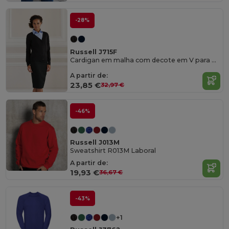
-28%
Russell J715F
Cardigan em malha com decote em V para Mulher
A partir de:
23,85 €
32,97 €
-46%
Russell J013M
Sweatshirt R013M Laboral
A partir de:
19,93 €
36,67 €
-43%
+1