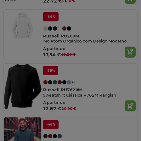
22,72 €
41,10 €
-64%
Russell RU209M
Moletom Orgânico com Design Moderno
A partir de:
17,54 €
49,20 €
-38%
+1
Russell RU7620M
Sweatshirt Clássica R762M Ranglan
A partir de:
12,87 €
20,90 €
-46%