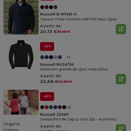
Russell R-874M-0
Casaco Polar Homem R874M Meio Zíper
A partir de:
20,13 €
33,46 €
-45%
+1
Russell RU267M
Moletom grande de zíper masculino
A partir de:
23,68 €
42,80 €
-45%
+5
Russell JZ66F
Sweatshirt de Capuz com Zip - Authentic
Organic
A partir de:
Cotton