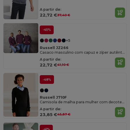
A partir de:
22,72 €
37,40 €
-45%
+5
Russell JZ266
Casaco masculino com capuz e zíper autêntico
A partir de:
22,72 €
41,10 €
-48%
Russell J710F
Camisola de malha para mulher com decote em V
A partir de:
23,85 €
45,87 €
-41%