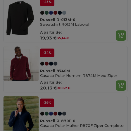
-43%
Russell R-013M-0
Sweatshirt R013M Laboral
A partir de:
19,93 €
35,14 €
-34%
Russell 8740M
Casaco Polar Homem R874M Meio Zíper
A partir de:
20,13 €
30,67 €
-39%
Russell R-870F-0
Casaco Polar Mulher R870F Zíper Completo