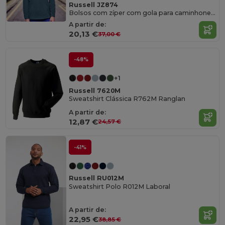
Russell JZ874
Bolsos com zíper com gola para caminhoneiro
A partir de:
20,13 €
37,00 €
-48%
+1
Russell 7620M
Sweatshirt Clássica R762M Ranglan
A partir de:
12,87 €
24,57 €
-41%
Russell RU012M
Sweatshirt Polo R012M Laboral
A partir de:
22,95 €
38,85 €