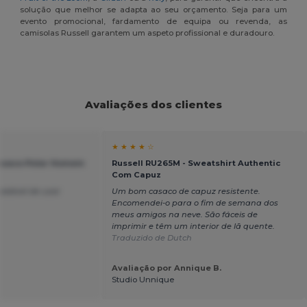
solução que melhor se adapta ao seu orçamento. Seja para um
evento promocional, fardamento de equipa ou revenda, as
camisolas Russell garantem um aspeto profissional e duradouro.
Avaliações dos clientes
★ ★ ★ ★ ☆
Casaco Polar Homem
Russell RU265M - Sweatshirt Authentic
Com Capuz
radável de usar
Um bom casaco de capuz resistente.
Encomendei-o para o fim de semana dos
meus amigos na neve. São fáceis de
imprimir e têm um interior de lã quente.
Traduzido de Dutch
Avaliação por Annique B.
Studio Unnique