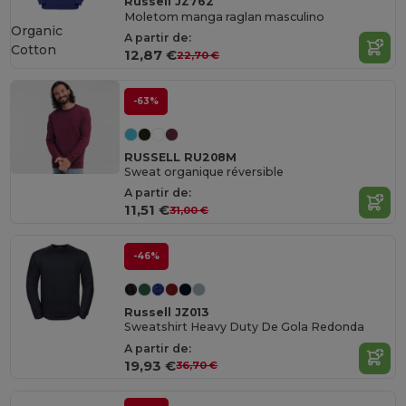
Russell JZ762
Moletom manga raglan masculino
Organic
A partir de:
Cotton
12,87 €
22,70 €
-63%
RUSSELL RU208M
Sweat organique réversible
A partir de:
11,51 €
31,00 €
-46%
Russell JZ013
Sweatshirt Heavy Duty De Gola Redonda
A partir de:
19,93 €
36,70 €