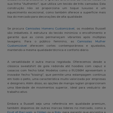
sua linha "Authentic", que utiliza um tecido de três camadas. Esta
construção não só proporciona um toque luxuoso e um
aquecimento excecional, como também oferece a superfície mais
lisa do mercado para decorações de alta qualidade.
Se procura
Camisolas Homens Customizável
, os modelos Russell
são imbatíveis. A estrutura do tecido minimiza o encolhimento e
garante que as cores permaneçam vibrantes após múltiplas
lavagens. Para o público feminino, as
Camisolas Mulher
Customizável
oferecem cortes contemporâneos e ajustados,
mantendo a mesma qualidade técnica e conforto diário.
A versatilidade é outra marca registada. Oferecemos desde a
clássica sweatshirt de gola redonda até hoodies com capuz e
casacos com fecho total. Modelos como o RU266M apresentam o
inovador fecho "kissing", que permite uma estampagem contínua
em todo o peito, uma característica muito valorizada por empresas
e designers. Além disso, as opções de manga raglan proporcionam
uma liberdade de movimentos superior, ideal para vestuário de
trabalho ativo.
Embora a Russell seja uma referência em qualidade premium,
também dispomos de outras marcas líderes no mercado, como a
Fruit of the Loom
, a
Gildan
ou a
Roly
, para garantir que encontra a