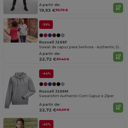
A partir de:
19,93 €
33,75 €
-39%
Russell J266F
Sweat de capuz para Senhora - Authentic Zipped Hood
A partir de:
22,72 €
37,40 €
-44%
Russell J266M
Sweatshirt Authentic Com Capuz e Zíper
A partir de:
22,72 €
40,59 €
-40%