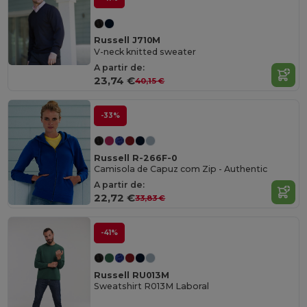
Russell J710M
V-neck knitted sweater
A partir de:
23,74 €
40,15 €
-33%
Russell R-266F-0
Camisola de Capuz com Zip - Authentic
A partir de:
22,72 €
33,83 €
-41%
Russell RU013M
Sweatshirt R013M Laboral