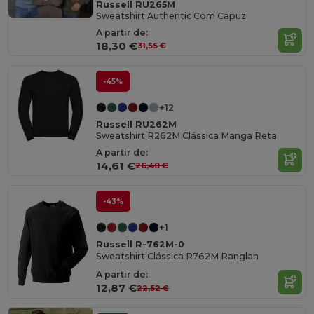
Russell RU265M
Sweatshirt Authentic Com Capuz
A partir de:
18,30 €
31,55 €
-45%
+12
Russell RU262M
Sweatshirt R262M Clássica Manga Reta
A partir de:
14,61 €
26,40 €
-43%
+1
Russell R-762M-0
Sweatshirt Clássica R762M Ranglan
A partir de:
12,87 €
22,52 €