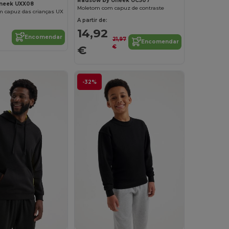
Radsow by Uneek UC507
neek UXX08
Moletom com capuz de contraste
 capuz das crianças UX
A partir de:
14,92
Encomendar
21,97
Encomendar
€
€
-32%