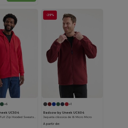
-29%
+6
+1
neek UC504
Radsow by Uneek UC604
Adults Classic Full Zip Hooded Sweatshirt
Jaqueta clássica de lã Micro Micro
A partir de: