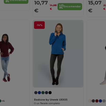
Encomendar
10,77
15,07
14,98
2
Encomendar
€
€
€
€
-14%
Radsow by Uneek UXX05
+4
O ux flecele completo