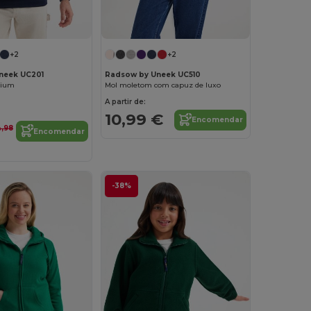
+2
+2
neek UC201
Radsow by Uneek UC510
mium
Mol moletom com capuz de luxo
A partir de:
10,99 €
Encomendar
4,98
Encomendar
-38%