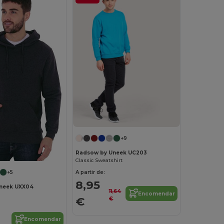
+9
Radsow by Uneek UC203
Classic Sweatshirt
+5
A partir de:
8,95
neek UXX04
11,64
Encomendar
€
€
Encomendar