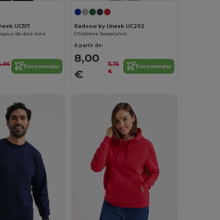
neek UC517
Radsow by Uneek UC202
apuz de dois tons
Childrens Sweatshirt
A partir de:
8,00
4,96
11,75
Encomendar
Encomendar
€
€