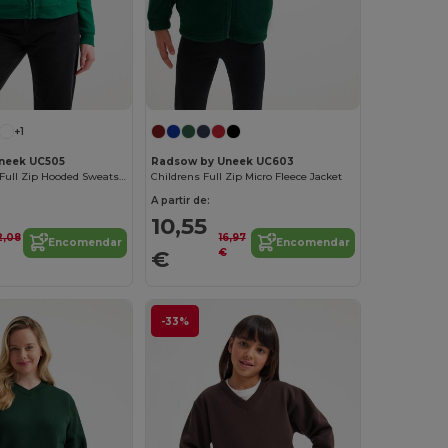
+1
neek UC505
Radsow by Uneek UC603
Ladies Classic Full Zip Hooded Sweatshirt
Childrens Full Zip Micro Fleece Jacket
A partir de:
10,55
2,08
16,97
Encomendar
Encomendar
€
€
-33%