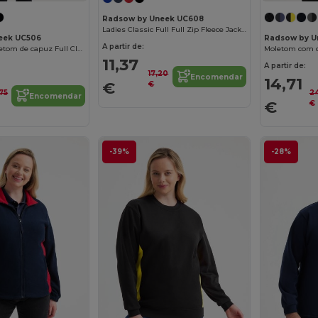
Radsow by Uneek UC608
Ladies Classic Full Full Zip Fleece Jacket
eek UC506
Radsow by U
A partir de:
Crianças de moletom de capuz Full Classic Full com capuz
Moletom com c
11,37
A partir de:
17,20
Encomendar
14,71
€
€
,75
2
Encomendar
€
€
-39%
-28%