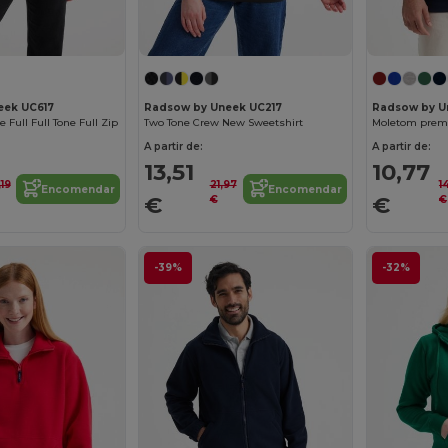
eek UC617
Radsow by Uneek UC217
Radsow by U
e Full Full Tone Full Zip
Two Tone Crew New Sweetshirt
Moletom pre
A partir de:
A partir de:
13,51
10,77
19
21,97
1
Encomendar
Encomendar
€
€
€
€
-39%
-32%