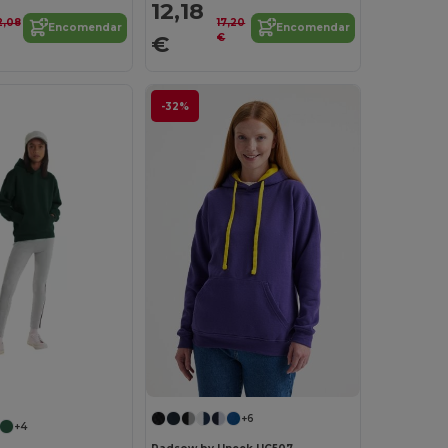
12,18
2,08
17,20
Encomendar
Encomendar
€
€
-32%
+6
+4