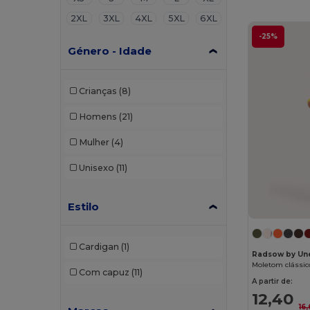
2XL
3XL
4XL
5XL
6XL
-25%
Género - Idade
Crianças
(8)
Homens
(21)
Mulher
(4)
Unisexo
(11)
Estilo
Cardigan
(1)
Radsow by Un
Moletom clássi
Com capuz
(11)
A partir de:
12,40
16