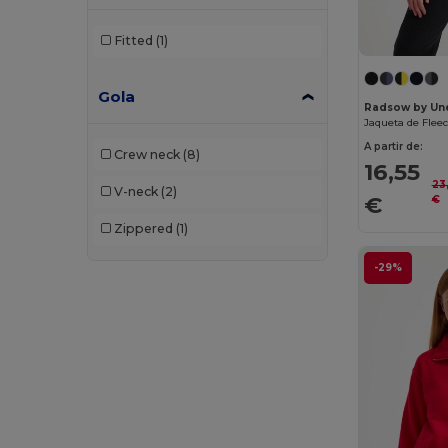
Malfini Premium
(3)
Fitted
(1)
Mantis
(8)
Gola
Mustaghata
(1)
Radsow by Un
Jaqueta de Fleec
Napapijri
(5)
A partir de:
Crew neck
(8)
16,55
Neoblu
(6)
23,
V-neck
(2)
€
€
Neutral
(12)
Zippered
(1)
NEW MORNING STUDIOS
(7)
-29%
Pen Duick
(11)
Piccolio
(1)
Proact
(15)
Produkt JACK & JONES
(5)
Promodoro
(5)