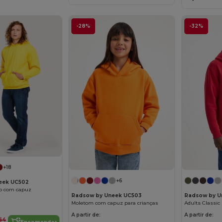
-28%
-32%
+18
+6
eek UC502
co com capuz
Radsow by Uneek UC503
Radsow by U
Moletom com capuz para crianças
A partir de:
A partir de:
,64