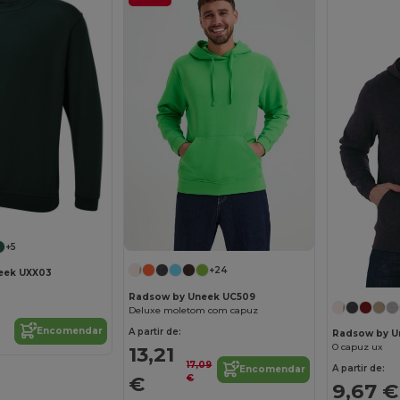
+5
+24
eek UXX03
Radsow by Uneek UC509
Deluxe moletom com capuz
Encomendar
A partir de:
Radsow by U
O capuz ux
13,21
17,09
A partir de:
Encomendar
€
€
9,67 €