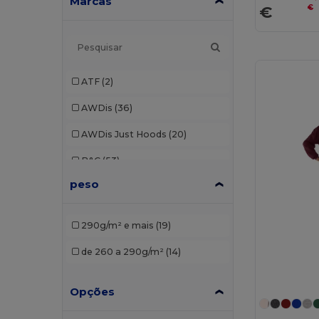
Marcas
€
€
ATF
(2)
AWDis
(36)
AWDis Just Hoods
(20)
B&C
(53)
peso
B&C Pro
(1)
Babybugz
(4)
290g/m² e mais
(19)
Bella+Canvas
(7)
de 260 a 290g/m²
(14)
Black&Match
(2)
Opções
Build Your Brand
(37)
Carhartt
(2)