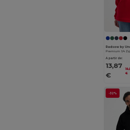
Radsow
(4)
Radsow by Uneek
(33)
Regatta
(8)
Result
(6)
Radsow by Un
Rimeck
(4)
Premium 1/4 Zip
A partir de:
Roly
(30)
13,87
19
Roly Sport
(4)
€
€
Russell
(32)
Russell Collection
(9)
-32%
SF Men
(4)
SF Women
(1)
Skinnifit
(2)