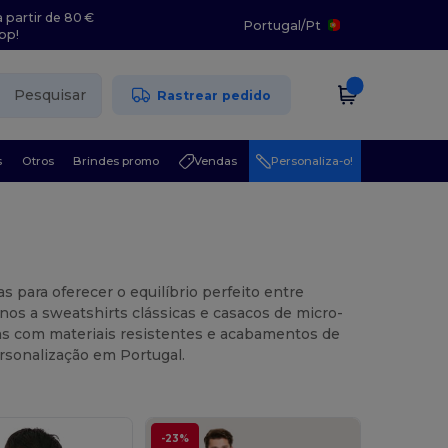
 partir de 80 €
Portugal
/
Pt
pp!
Pesquisar
Rastrear pedido
s
Otros
Brindes promo
Vendas
Personaliza-o!
para oferecer o equilíbrio perfeito entre
os a sweatshirts clássicas e casacos de micro-
adas com materiais resistentes e acabamentos de
ersonalização em Portugal.
-23%