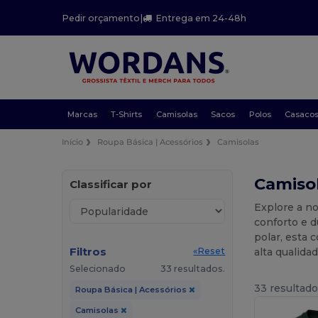
Pedir orçamento
|
Entrega em 24-48h
Marcas
T-Shirts
Camisolas
Sacos
Polos
Casaco
Início
Roupa Básica | Acessórios
Camisolas
Camiso
Classificar por
Explore a no
conforto e d
polar, esta 
Filtros
alta qualida
«Reset
Selecionado
33 resultados.
33 resultado
Roupa Básica | Acessórios
Camisolas