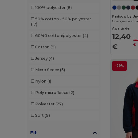
100% polyester
(8)
Herock
(6)
Radsow by Un
50% cotton - 50% polyester
iDeal Basic Brand
(5)
(17)
A partir de:
Jack&Jones
(3)
12,40
60/40 cotton/polyester
(4)
18
JHK
(13)
€
€
Cotton
(9)
Just Cool
(6)
Jersey
(4)
-29%
K-up
(1)
Micro fleece
(5)
Kariban
(61)
Nylon
(1)
Kariban Premium
(12)
Poly microfleece
(2)
Larkwood
(1)
Polyester
(27)
Lee
(1)
Soft
(9)
Les Filosophes
(2)
Fit
Malfini
(24)