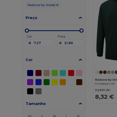
Radsow by Uneek
Preço
De
Para
€
€
Cor
Radsow by Un
O moletom UX
A partir de:
8,32 €
Tamanho
XS
S
M
L
XL