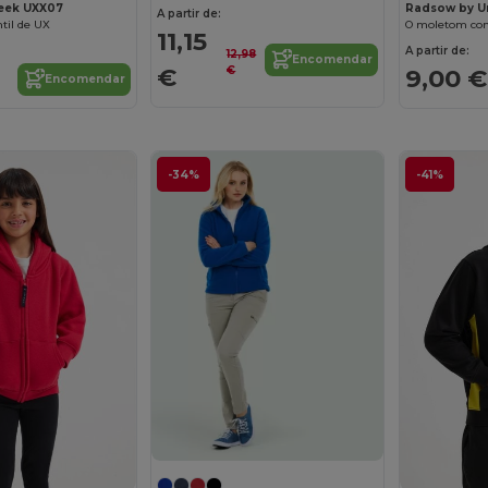
eek UXX07
Radsow by U
A partir de:
til de UX
O moletom com
11,15
A partir de:
12,98
Encomendar
€
€
9,00 €
Encomendar
-34%
-41%