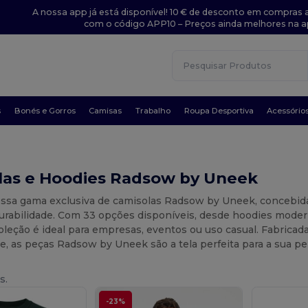
A nossa app já está disponível! 10 € de desconto em compras a
com o código APP10 – Preços ainda melhores na a
s
Bonés e Gorros
Camisas
Trabalho
Roupa Desportiva
Acessório
las e Hoodies Radsow by Uneek
ssa gama exclusiva de camisolas Radsow by Uneek, concebidas 
urabilidade. Com 33 opções disponíveis, desde hoodies modern
coleção é ideal para empresas, eventos ou uso casual. Fabric
de, as peças Radsow by Uneek são a tela perfeita para a sua p
s.
-23%