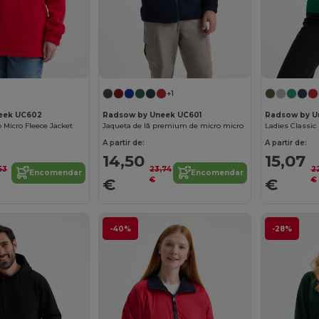
+1
eek UC602
Radsow by Uneek UC601
Radsow by U
 Micro Fleece Jacket
Jaqueta de lã premium de micro micro
A partir de:
A partir de:
14,50
15,07
,53
23,74
2
Encomendar
Encomendar
€
€
€
€
-40%
-28%