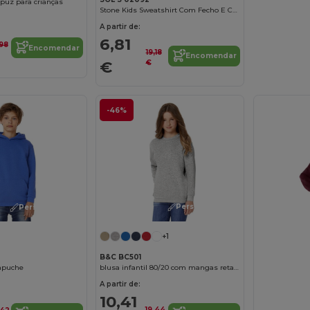
puz para crianças
Stone Kids Sweatshirt Com Fecho E Capuz
A partir de:
6,81
,98
Encomendar
19,18
Encomendar
€
€
-46%
Personalize-o!
Personalize-o!
+1
B&C BC501
blusa infantil 80/20 com mangas retas 280 PST
Capuche
A partir de:
10,41
19,44