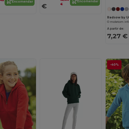
,42
Encomendar
Encomendar
€
€
Radsow by U
O moletom infa
A partir de:
7,27 €
-40%