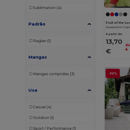
Sublimation
(4)
Fruit of the L
Padrão
Sweatshirt Cria
A partir de:
13,70
Raglan
(1)
21
€
€
Mangas
-30%
Mangas compridas
(3)
Use
Casual
(4)
Outdoor
(1)
Sport / Performance
(1)