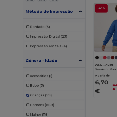
-45%
Método de Impressão
Bordado
(6)
Impressão Digital
(23)
Impressão em tela
(4)
Género - Idade
Gildan GN911
Sweatshirt Gola
A partir de:
Acessórios
(1)
6,70
Bebé
(3)
12,
€
€
Crianças
(59)
Homens
(689)
Mulher
(118)