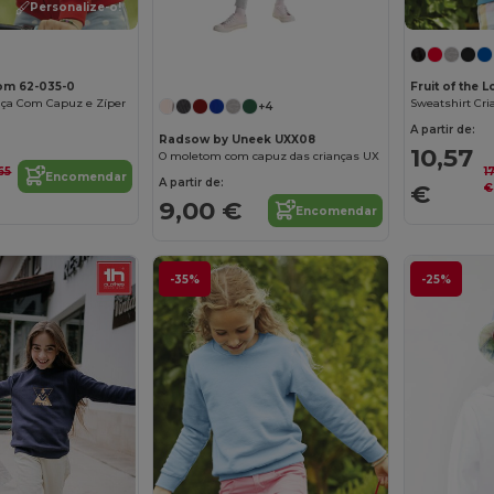
Personalize-o!
oom 62-035-0
Fruit of the
nça Com Capuz e Zíper
Sweatshirt Cr
+4
A partir de:
Radsow by Uneek UXX08
10,57
O moletom com capuz das crianças UX
,65
1
Encomendar
A partir de:
€
€
9,00 €
Encomendar
-35%
-25%