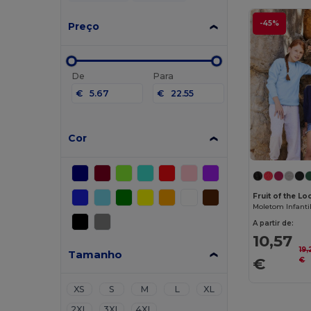
-45%
Preço
De
Para
€
€
Cor
Fruit of the L
A partir de:
10,57
19
Tamanho
€
€
XS
S
M
L
XL
2XL
3XL
4XL