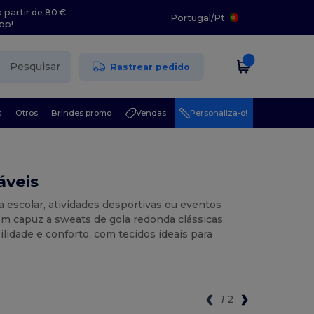
 partir de 80 €
Portugal
/
Pt
pp!
Pesquisar
Rastrear pedido
s
Otros
Brindes promo
Vendas
Personaliza-o!
áveis
ia escolar, atividades desportivas ou eventos
m capuz a sweats de gola redonda clássicas.
idade e conforto, com tecidos ideais para
1
2