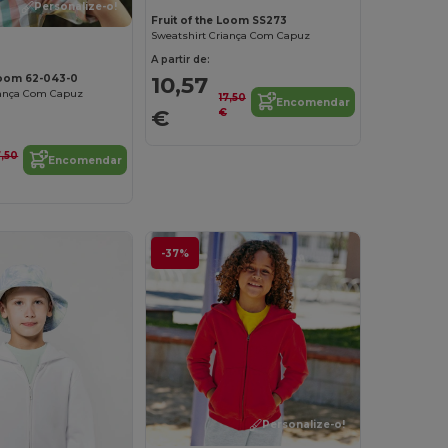
Personalize-o!
Fruit of the Loom SS273
Sweatshirt Criança Com Capuz
A partir de:
10,57
 Loom 62-043-0
iança Com Capuz
17,50
Encomendar
€
€
7,50
Encomendar
-37%
Personalize-o!