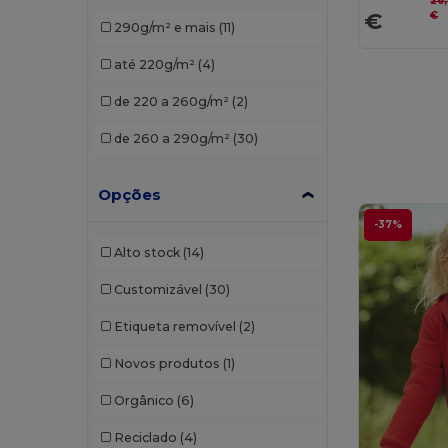
26
Proact
(1)
€
€
290g/m² e mais
(11)
Radsow by Uneek
(8)
até 220g/m²
(4)
Result
(1)
de 220 a 260g/m²
(2)
Roly Sport
(1)
de 260 a 290g/m²
(30)
SOL'S
(4)
TH Clothes
(3)
Opções
-37%
Alto stock
(14)
Customizável
(30)
Etiqueta removível
(2)
Novos produtos
(1)
Orgânico
(6)
Reciclado
(4)