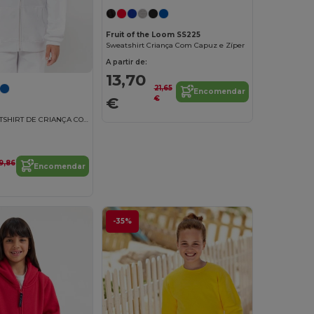
Fruit of the Loom SS225
Sweatshirt Criança Com Capuz e Zíper
A partir de:
13,70
21,65
Encomendar
€
€
CASACO SWEATSHIRT DE CRIANÇA COM CAPUZ
9,86
Encomendar
-35%