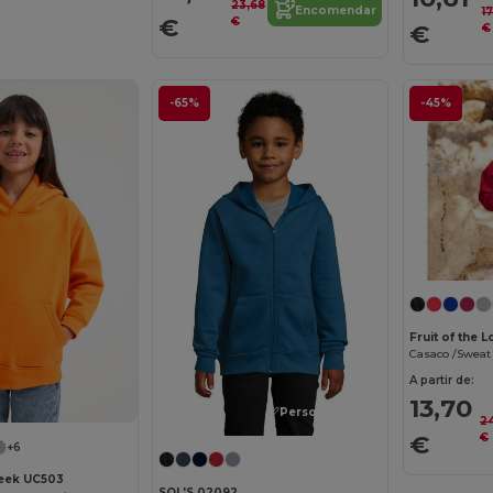
23,68
Encomendar
1
€
€
€
€
-65%
-45%
Fruit of the
A partir de:
13,70
Personalize-o!
2
€
€
+6
eek UC503
SOL'S 02092