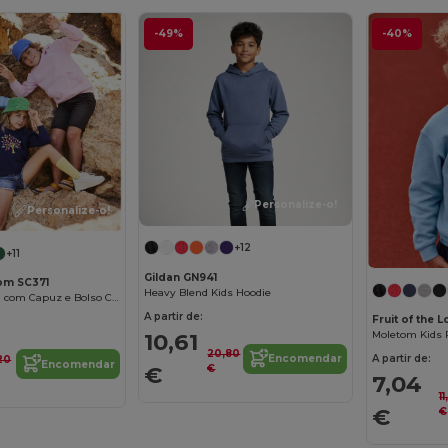
-49%
-40%
Personalize-o!
Personalize-o!
+12
+11
Gildan GN941
oom SC371
Heavy Blend Kids Hoodie
Moletom Infantil com Capuz e Bolso Canguru
A partir de:
Fruit of the 
10,61
Moletom Kids
20,80
A partir de:
Encomendar
,20
Encomendar
€
€
7,04
1
€
€