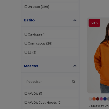
Unisexo
(399)
Estilo
-28%
Cardigan
(1)
Com capuz
(28)
Lã
(2)
Marcas
AWDis
(1)
AWDis Just Hoods
(2)
Radsow by Un