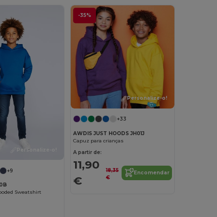
-35%
Personalize-o!
+33
AWDIS JUST HOODS JH01J
Capuz para crianças
Personalize-o!
A partir de:
11,90
18,35
+9
Encomendar
€
€
00B
ooded Sweatshirt