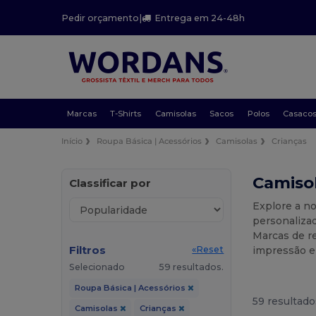
Pedir orçamento
|
Entrega em 24-48h
Marcas
T-Shirts
Camisolas
Sacos
Polos
Casaco
Início
Roupa Básica | Acessórios
Camisolas
Crianças
Camisol
Classificar por
Explore a no
personaliza
Marcas de re
Filtros
impressão e
«Reset
Selecionado
59 resultados.
Roupa Básica | Acessórios
59 resultado
Camisolas
Crianças