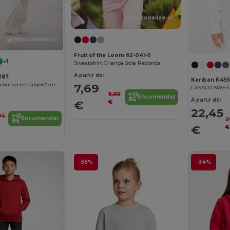
Personalize-o!
Personalize-o!
Fruit of the Loom 62-041-0
+1
Sweatshirt Criança Gola Redonda
A partir de:
287
Kariban K455
Sweatshirt para criança em algodão e poliéster reciclado
7,69
11,90
Encomendar
A partir de:
€
€
22,45
94
Encomendar
2
€
€
-56%
-34%