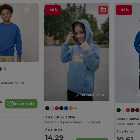
-40%
-40%
+3
 Redonda Youth
Personalize-o!
10
Encomendar
+5
TH Clothes 30174
Gildan GI185
Sweatshirt para criança (unissexo)
Blend Youth H
A partir de:
A partir de:
14,29
10,61