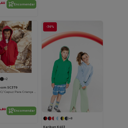
7,60
Encomendar
-36%
Personalize-o!
+2
 Loom SC379
Casaco /Sweat C/ Capuz Para Criança (62-045-0)
4,80
Encomendar
+8
Kariban K453