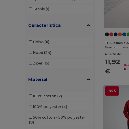
Tennis
(1)
Característica
Bolso
(11)
TH Clothes 30
Hood
(24)
A partir de:
11,92
Zíper
(15)
16,
€
€
Material
-40%
100% cotton
(2)
100% polyester
(4)
50% cotton - 50% polyester
(9)