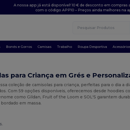
A nossa app já está disponível! 10 € de desconto em compras a
com o código APP10 – Preços ainda melhores na a
s
Bonés e Gorros
Camisas
Trabalho
Roupa Desportiva
Acessório
as para Criança em Grés e Personaliz
ssa coleção de camisolas para criança, perfeitas para o dia a d
dos. Com 59 opções disponíveis, oferecemos desde hoodies co
nome como Gildan, Fruit of the Loom e SOL'S garantem durabil
 bordado em massa.
s.