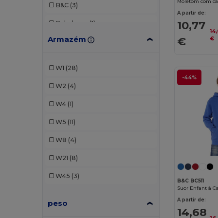
Moletom com ca
B&C
(3)
A partir de:
10,77
Babybugz
(1)
14
Armazém
€
€
Build Your Brand
(1)
Fruit of the Loom
(9)
W1
(28)
Gildan
(5)
-44%
W2
(4)
iDeal Basic Brand
(2)
W4
(1)
JHK
(1)
W5
(11)
Kariban
(8)
W8
(4)
Larkwood
(1)
W21
(8)
Malfini
(4)
W45
(3)
B&C BC511
Mantis
(2)
Suor Enfant à 
A partir de:
peso
Pen Duick
(1)
14,68