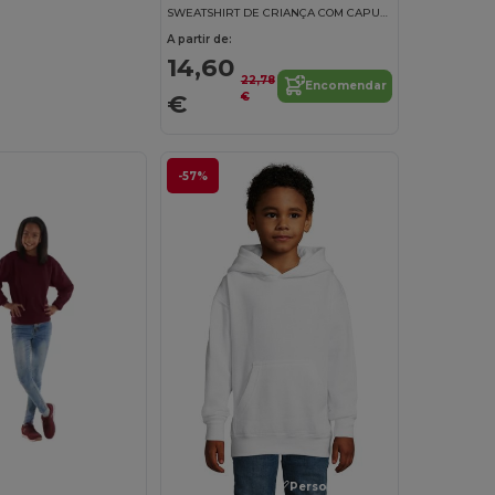
SWEATSHIRT DE CRIANÇA COM CAPUZ EM CONTRASTE
A partir de:
14,60
22,78
Encomendar
€
€
-57%
Personalize-o!