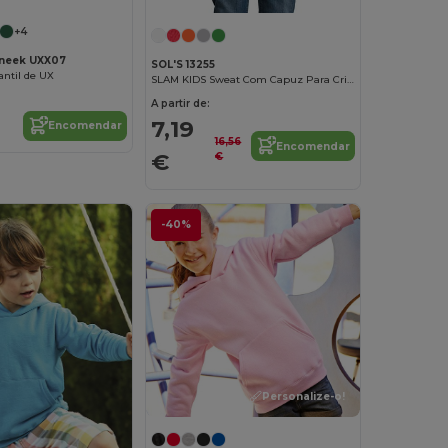
+4
neek UXX07
SOL'S 13255
ntil de UX
SLAM KIDS Sweat Com Capuz Para Criança
A partir de:
7,19
Encomendar
16,56
Encomendar
€
€
-40%
Personalize-o!