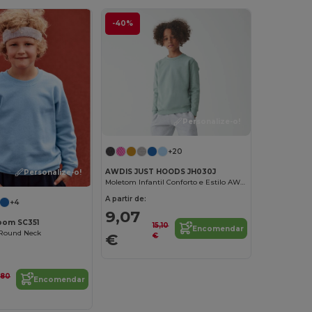
-40%
Personalize-o!
+20
AWDIS JUST HOODS JH030J
Personalize-o!
Moletom Infantil Conforto e Estilo AWDIS
A partir de:
+4
9,07
Loom SC351
15,10
Encomendar
 Round Neck
€
€
1,80
Encomendar