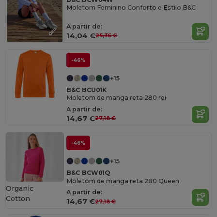
Moletom Feminino Conforto e Estilo B&C
A partir de:
14,04 €
25,36 €
-46%
+15
B&C BCU01K
Moletom de manga reta 280 rei
A partir de:
14,67 €
27,18 €
-46%
+15
B&C BCW01Q
Moletom de manga reta 280 Queen
Organic
A partir de:
Cotton
14,67 €
27,18 €