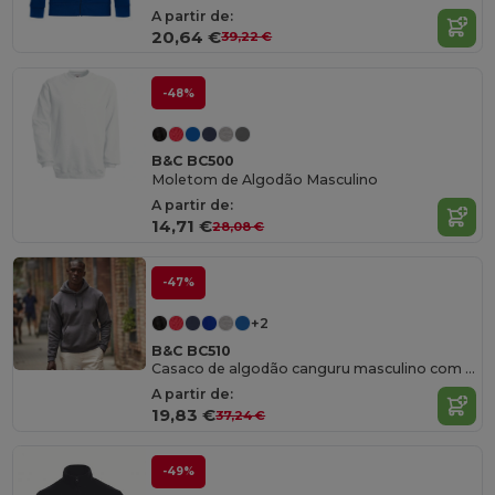
A partir de:
20,64 €
39,22 €
-48%
B&C BC500
Moletom de Algodão Masculino
A partir de:
14,71 €
28,08 €
-47%
+2
B&C BC510
Casaco de algodão canguru masculino com capuz
A partir de:
19,83 €
37,24 €
-49%