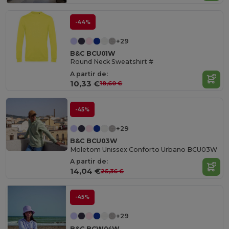
-44%
+29
B&C BCU01W
Round Neck Sweatshirt #
A partir de:
10,33 €
18,60 €
-45%
+29
B&C BCU03W
Moletom Unissex Conforto Urbano BCU03W
A partir de:
14,04 €
25,36 €
-45%
+29
B&C BCW04W