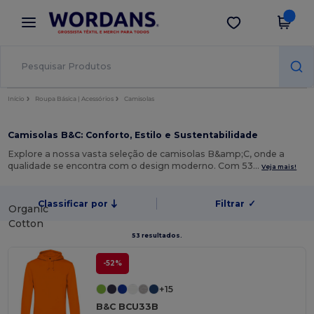
×
App Wordans
Obter app
Melhores preços na app!
Início
Roupa Básica | Acessórios
Camisolas
Camisolas B&C: Conforto, Estilo e Sustentabilidade
Explore a nossa vasta seleção de camisolas B&amp;C, onde a
qualidade se encontra com o design moderno. Com 53…
Veja mais!
Classificar por
Filtrar
✓
Organic
Cotton
53 resultados.
-52%
+15
B&C BCU33B