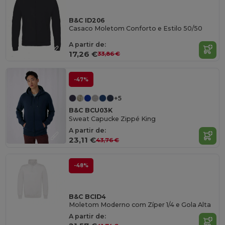
B&C ID206
Casaco Moletom Conforto e Estilo 50/50
A partir de:
17,26 €
33,86 €
-47%
+5
B&C BCU03K
Sweat Capucke Zippé King
A partir de:
23,11 €
43,76 €
-48%
B&C BCID4
Moletom Moderno com Zíper 1/4 e Gola Alta
A partir de: