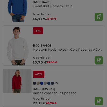
B&C BA401
Sweatshirt Homem Set In
A partir de:
14,71 €
23,45 €
-51%
B&C BA404
Moletom Moderno com Gola Redonda e Costura Flatlock
A partir de:
10,70 €
21,88 €
-47%
+5
B&C BCW03Q
Rainha com capuz zippeado
A partir de:
23,11 €
43,76 €