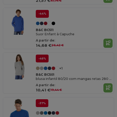
21,57 €
41,74 €
-44%
B&C BC511
Suor Enfant à Capuche
A partir de:
14,68 €
26,42 €
-46%
+1
B&C BC501
blusa infantil 80/20 com mangas retas 280 PST
A partir de:
10,41 €
19,44 €
-37%