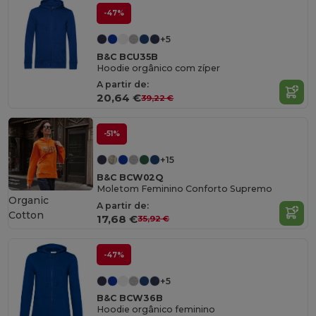
-47%
+5
B&C BCU35B
Hoodie orgânico com zíper
A partir de:
20,64 €
39,22 €
-51%
+15
B&C BCW02Q
Moletom Feminino Conforto Supremo
Organic
A partir de:
Cotton
17,68 €
35,92 €
-47%
+5
B&C BCW36B
Hoodie orgânico feminino