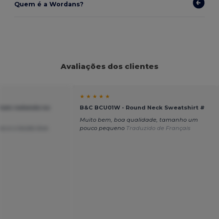
Quem é a Wordans?
Avaliações dos clientes
★ ★ ★ ★ ★
tom redondo no
B&C BCU01W - Round Neck Sweatshirt #
Muito bem, boa qualidade, tamanho um
 e o tecido leve.
pouco pequeno
Traduzido de Français