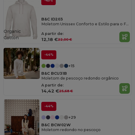
-45%
B&C ID203
Moletom Unissex Conforto e Estilo para o Frio
Organic
A partir de:
Cotton
12,18 €
22,00 €
-44%
+15
B&C BCU31B
Moletom de pescoço redondo orgânico
A partir de:
14,42 €
25,68 €
-44%
+29
B&C BCW02W
Moletom redondo no pescoço