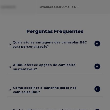
 Lorena H.
Avaliação por Amelie D.
Perguntas Frequentes
Quais são as vantagens das camisolas B&C
para personalização?
A B&C oferece opções de camisolas
sustentáveis?
Como escolher o tamanho certo nas
camisolas B&C?