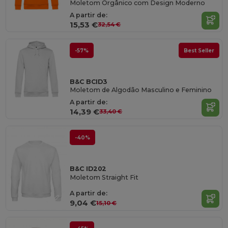
Moletom Orgânico com Design Moderno
A partir de:
15,53 €
32,54 €
-57%
Best Seller
B&C BCID3
Moletom de Algodão Masculino e Feminino
A partir de:
14,39 €
33,40 €
-40%
B&C ID202
Moletom Straight Fit
A partir de:
9,04 €
15,10 €