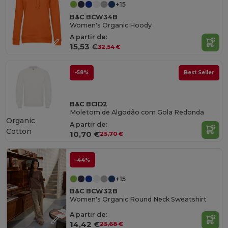
+15
B&C BCW34B
Women's Organic Hoody
A partir de:
15,53 €
32,54 €
-58%
Best Seller
B&C BCID2
Moletom de Algodão com Gola Redonda
Organic
A partir de:
Cotton
10,70 €
25,70 €
-44%
+15
B&C BCW32B
Women's Organic Round Neck Sweatshirt
A partir de:
14,42 €
25,68 €