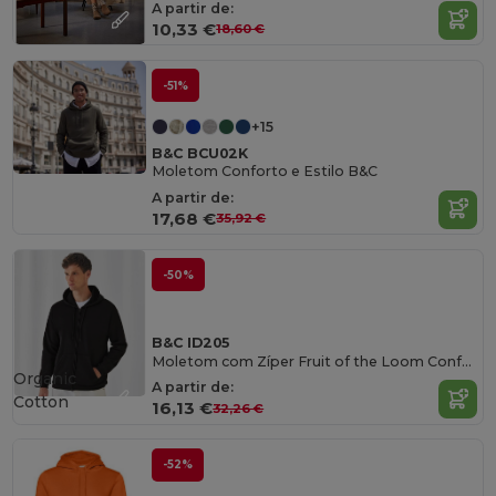
A partir de:
10,33 €
18,60 €
-51%
+15
B&C BCU02K
Moletom Conforto e Estilo B&C
A partir de:
17,68 €
35,92 €
-50%
B&C ID205
Moletom com Zíper Fruit of the Loom Confortável
Organic
A partir de:
Cotton
16,13 €
32,26 €
-52%