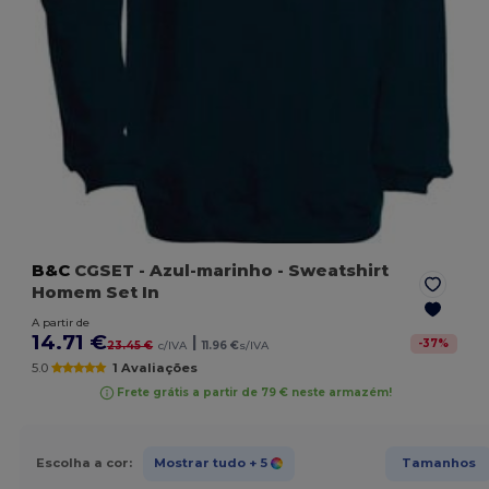
B&C
CGSET
- Azul-marinho
- Sweatshirt
Homem Set In
A partir de
14.71 €
|
-
37
%
23.45 €
c/IVA
11.96 €
s/IVA
5.0
1 Avaliações
Frete grátis a partir de 79 € neste armazém!
Escolha a cor:
Mostrar tudo
+ 5
Tamanhos