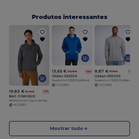
Produtos interessantes
13,65 €
8,87 €
25,13 €
17,15 €
-46%
-48%
Gildan GI12500
Gildan GI12000
Sweatshirt 12500 DryBlend Com Capuz
Sweatshirt 12000 DryBlend Gola Redonda
+5 CORES
+4 CORES
19,83 €
31,45 €
-37%
B&C CGWU620
Moletom com Capuz de Algodão Premium
+6 CORES
Mostrar tudo