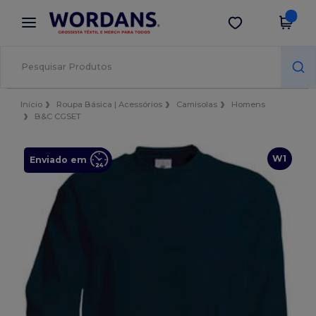
×
App Wordans
Obter app
Melhores preços na app!
Início
Roupa Básica | Acessórios
Camisolas
Homens
B&C CGSET
W1
Enviado em