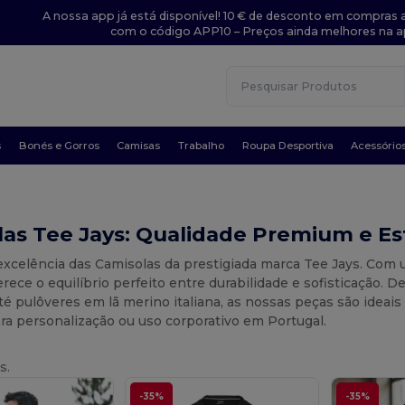
A nossa app já está disponível! 10 € de desconto em compras a
com o código APP10 – Preços ainda melhores na a
s
Bonés e Gorros
Camisas
Trabalho
Roupa Desportiva
Acessório
as Tee Jays: Qualidade Premium e Es
excelência das Camisolas da prestigiada marca Tee Jays. Com
erece o equilíbrio perfeito entre durabilidade e sofisticação. 
 pulôveres em lã merino italiana, as nossas peças são ideais
ra personalização ou uso corporativo em Portugal.
s.
-35%
-35%