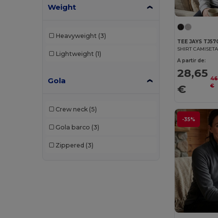
Mustaghata
(1)
Weight
Napapijri
(5)
Heavyweight
(3)
Neoblu
(6)
TEE JAYS TJ57
Lightweight
(1)
Neutral
(12)
A partir de:
28,65
NEW MORNING STUDIOS
(7)
46
Gola
€
€
Pen Duick
(11)
Piccolio
(1)
Crew neck
(5)
-35%
Proact
(15)
Gola barco
(3)
Produkt JACK & JONES
(5)
Zippered
(3)
Promodoro
(5)
Radsow
(4)
Radsow by Uneek
(33)
Regatta
(8)