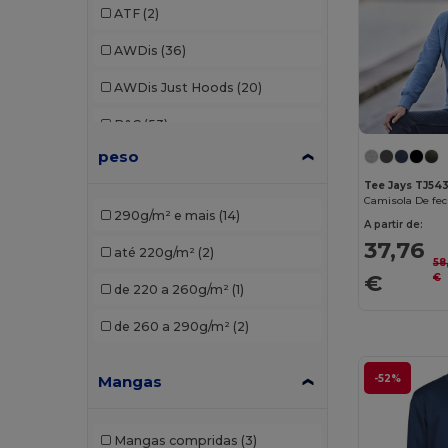
ATF
(2)
AWDis
(36)
AWDis Just Hoods
(20)
B&C
(53)
peso
B&C Pro
(1)
Tee Jays TJ54
Babybugz
(4)
Camisola De fe
290g/m² e mais
(14)
A partir de:
Bella+Canvas
(7)
37,76
até 220g/m²
(2)
58
Black&Match
(2)
€
€
de 220 a 260g/m²
(1)
Build Your Brand
(37)
de 260 a 290g/m²
(2)
Carhartt
(2)
-52%
Mangas
Ecologie
(6)
Elevate
(2)
Mangas compridas
(3)