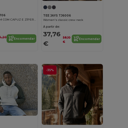
706
TEE JAYS TJ6006
SHIRT MOLETOM COM CAPUZ E ZÍPER INTEGR
Women's classic crew neck
A partir de:
37,76
4,20
58,10
Encomendar
Encomendar
€
€
-35%