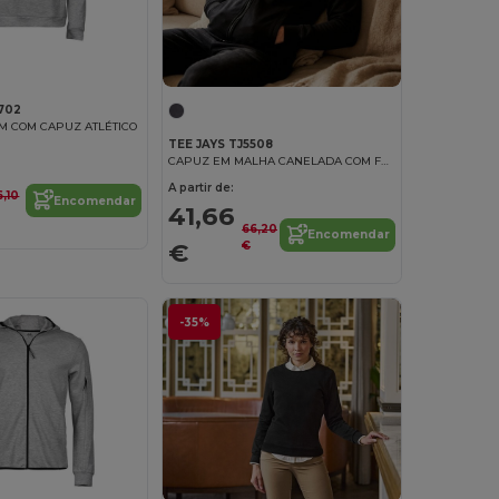
702
M COM CAPUZ ATLÉTICO
TEE JAYS TJ5508
CAPUZ EM MALHA CANELADA COM FECHO DE CORRER
A partir de:
6,10
Encomendar
41,66
66,20
Encomendar
€
€
-35%