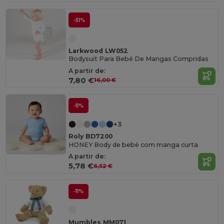
-51%
Larkwood LW052
Bodysuit Para Bebé De Mangas Compridas
A partir de:
7,80 €
16,00 €
-11%
+3
Roly BD7200
HONEY Body de bebé com manga curta
A partir de:
5,78 €
6,52 €
-11%
Mumbles MM071