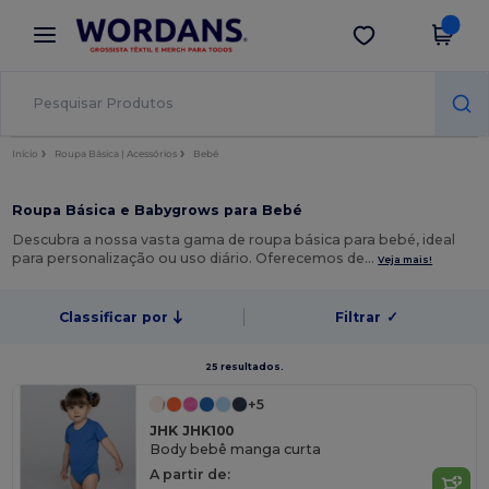
×
App Wordans
Obter app
Melhores preços na app!
Início
Roupa Básica | Acessórios
Bebé
Roupa Básica e Babygrows para Bebé
Descubra a nossa vasta gama de roupa básica para bebé, ideal
para personalização ou uso diário. Oferecemos de…
Veja mais!
Classificar por
Filtrar
✓
25 resultados.
+5
JHK JHK100
Body bebê manga curta
A partir de: