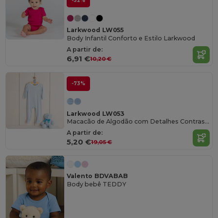
-32%
Larkwood LW055
Body Infantil Conforto e Estilo Larkwood
A partir de:
6,91 €
10,20 €
-73%
Larkwood LW053
Macacão de Algodão com Detalhes Contrastantes
A partir de:
5,20 €
19,05 €
Valento BDVABAB
Body bebê TEDDY