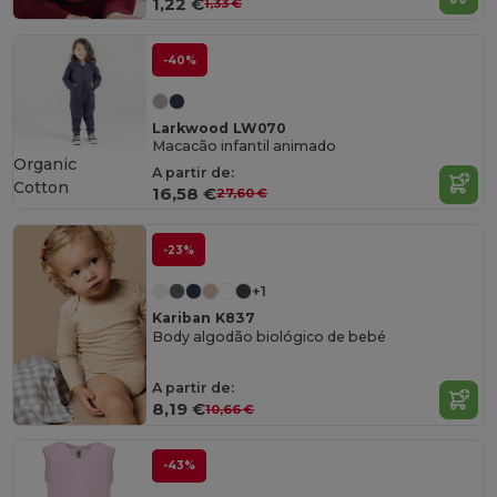
1,22 €
1,33 €
-40%
Larkwood LW070
Macacão infantil animado
Organic
A partir de:
Cotton
16,58 €
27,60 €
-23%
+1
Kariban K837
Body algodão biológico de bebé
A partir de:
8,19 €
10,66 €
-43%