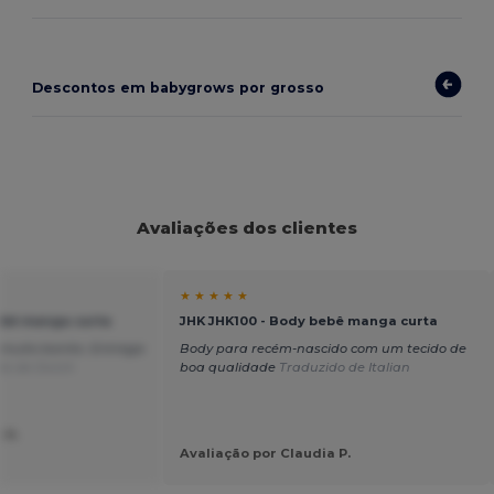
Descontos em babygrows por grosso
Avaliações dos clientes
★ ★ ★ ★ ★
ebê manga curta
JHK JHK100 - Body bebê manga curta
uito bonito. Entrega
Body para recém-nascido com um tecido de
do de Dutch
boa qualidade
Traduzido de Italian
 H.
Avaliação por Claudia P.