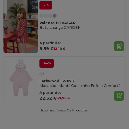
-21%
Valento BTVAGAR
Bata criança GARDEN
A partir de:
9,59 €
12,10 €
-44%
Larkwood LW073
Macacão Infantil Coelhinho Fofo e Confortável
A partir de:
22,32 €
39,96 €
Exibindo Todos Os Produtos.