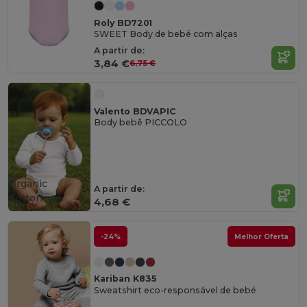
Roly BD7201
SWEET Body de bebé com alças
A partir de:
3,84 €
6,75 €
Valento BDVAPIC
Body bebê PICCOLO
Organic
A partir de:
Cotton
4,68 €
-24%
Melhor Oferta
Kariban K835
Sweatshirt eco-responsável de bebé