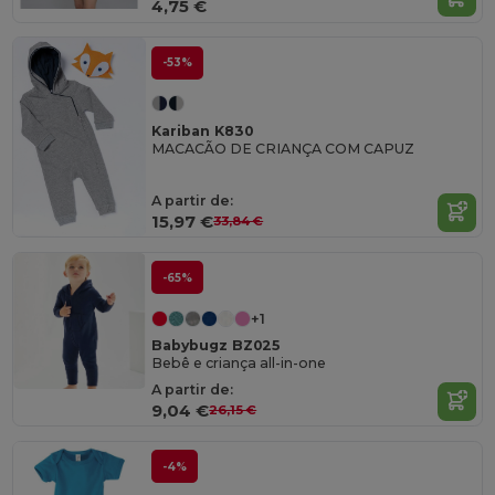
4,75 €
-53%
Kariban K830
MACACÃO DE CRIANÇA COM CAPUZ
A partir de:
15,97 €
33,84 €
-65%
+1
Babybugz BZ025
Bebê e criança all-in-one
A partir de:
9,04 €
26,15 €
-4%