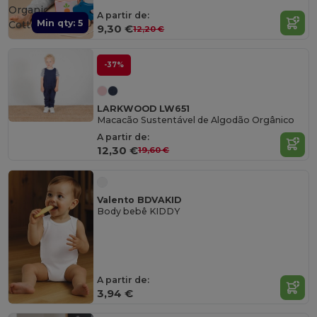
Organic
A partir de:
Min qty: 5
Cotton
9,30 €
12,20 €
-37%
LARKWOOD LW651
Macacão Sustentável de Algodão Orgânico
A partir de:
12,30 €
19,60 €
Valento BDVAKID
Body bebê KIDDY
A partir de:
3,94 €