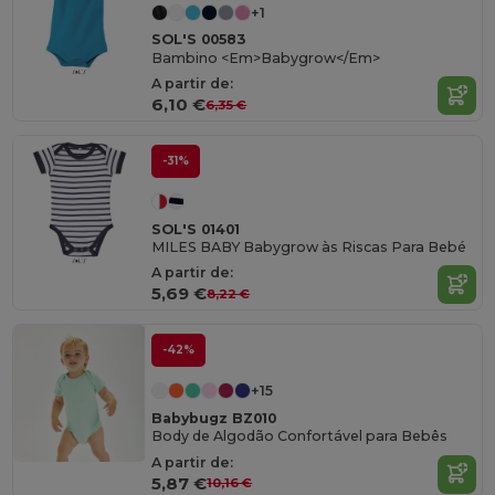
+1
SOL'S 00583
Bambino <Em>Babygrow</Em>
A partir de:
6,10 €
6,35 €
-31%
SOL'S 01401
MILES BABY Babygrow às Riscas Para Bebé
A partir de:
5,69 €
8,22 €
-42%
+15
Babybugz BZ010
Body de Algodão Confortável para Bebês
A partir de:
5,87 €
10,16 €