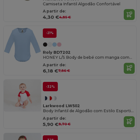
Camiseta Infantil Algodão Confortável
A partir de:
4,30 €
4,85 €
-21%
Roly BD7202
HONEY L/S Body de bebé com manga comprida
A partir de:
6,18 €
7,86 €
-32%
Larkwood LW502
Body Infantil de Algodão com Estilo Esportivo
A partir de:
5,90 €
8,70 €