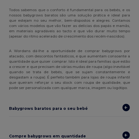
Todos sabemos que o conforto é fundamental para os bebés, e os
nossos babygrows baratos são uma solução prática e ideal para
que estejam no seu melhor, bem-dispostos e alegres. Contamos
com vários modelos que vão fazer as delícias dos papás e mamãs,
em materiais agradáveis ao tacto e que vão durar muito tempo
(apesar do ritmo acelerado de crescimento dos recém-nascidos).
A Wordans dá-lhe a oportunidade de comprar babygrows por
atacado, com descontos fantásticos, e que aumentam consoante a
quantidade que quiser comprar. Isto é ideal para famílias que estão
a crescer e que precisam de várias mudas de roupa (algo inevitável
quando se trata de bebés, que se sujam constantemente e
desgastam a roupa). É perfeito também para lojas de roupa infantil
que queiram reforçar o seu stock com roupa de qualidade, que
pode ser personalizada com qualquer marca, imagem ou logótipo.
Babygrows baratos para o seu bebé
Compre babygrows em quantidade