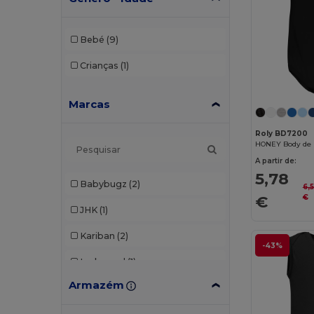
Bebé
(9)
Crianças
(1)
Marcas
Roly BD7200
HONEY Body de 
A partir de:
5,78
Babybugz
(2)
6,
€
€
JHK
(1)
Kariban
(2)
-43%
Larkwood
(1)
Armazém
Roly
(3)
SOL'S
(1)