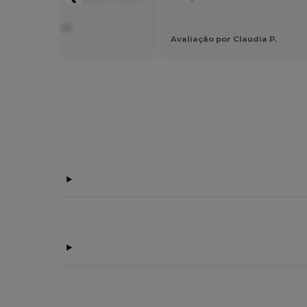
ção por Rianne H.
e Touch
Avaliação por Claudia P.