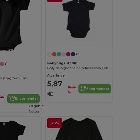
Personalize-o!
+15
Babybugz BZ010
+1
Body de Algodão Confortável para Bebês
A partir de:
>Babygrow</Em>
5,87
10,16
Encomendar
€
€
,35
Encomendar
Organic
Cotton
-23%