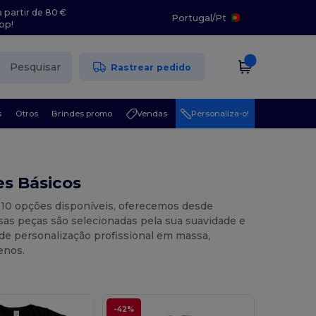
 partir de 80 €
Portugal
/
Pt
pp!
Pesquisar
Rastrear pedido
s
Otros
Brindes promo
Vendas
Personaliza-o!
s Básicos
 10 opções disponíveis, oferecemos desde
sas peças são selecionadas pela sua suavidade e
 de personalização profissional em massa,
enos.
-42%