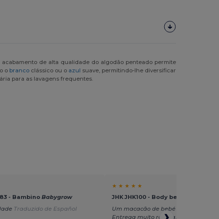
. O acabamento de alta qualidade do algodão penteado permite
do o
branco
clássico ou o
azul
suave, permitindo-lhe diversificar
ária para as lavagens frequentes.
★ ★ ★ ★ ★
583 - Bambino
Babygrow
JHK JHK100 - Body bebê manga cu
idade
Traduzido de Español
Um macacão de bebé muito bonito.
Entrega muito rápida.
Traduzido de