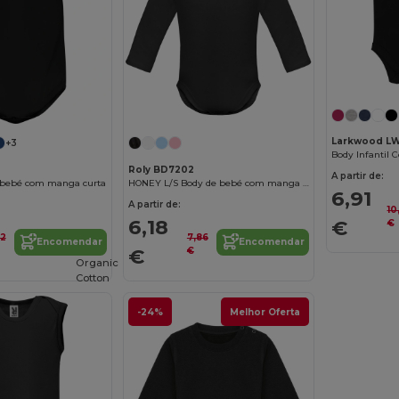
Larkwood L
+3
Roly BD7202
A partir de:
bebé com manga curta
HONEY L/S Body de bebé com manga comprida
6,91
A partir de:
10
6,18
€
€
52
7,86
Encomendar
Encomendar
€
€
Organic
Cotton
-24%
Melhor Oferta