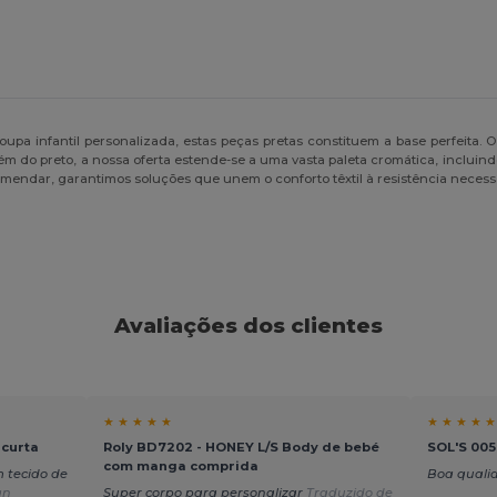
roupa infantil personalizada, estas peças pretas constituem a base perfeita
m do preto, a nossa oferta estende-se a uma vasta paleta cromática, incluin
mendar, garantimos soluções que unem o conforto têxtil à resistência necess
Avaliações dos clientes
★ ★ ★ ★ ★
★ ★ ★ ★ ★
 curta
Roly BD7202 - HONEY L/S Body de bebé
SOL'S 00
com manga comprida
 tecido de
Boa qual
an
Super corpo para personalizar
Traduzido de