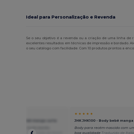
Ideal para Personalização e Revenda
Se o seu objetivo é a revenda ou a criação de uma linha de 
excelentes resultados em técnicas de impressão e bordado. Alé
o seu catálogo com facilidade. Com 10 produtos prontos a enco
★ ★
★ ★ ★ ★ ★
K100 - Body bebê manga curta
JHK JHK100 - Body bebê manga
acão de bebé muito bonito.
Body para recém-nascido com um
a muito rápida.
Traduzido de Dutch
boa qualidade
Traduzido de Itali