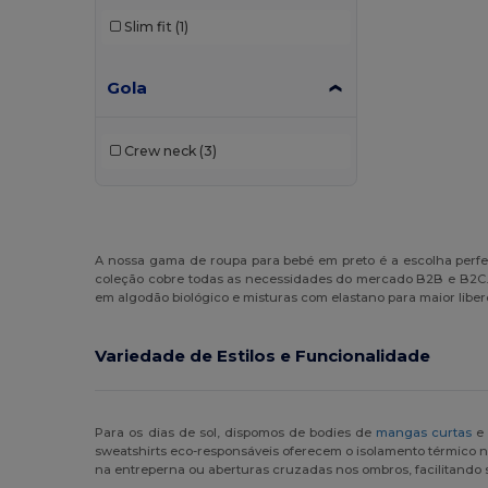
Slim fit
(1)
Gola
Crew neck
(3)
A nossa gama de roupa para bebé em preto é a escolha perf
coleção cobre todas as necessidades do mercado B2B e B2C
em algodão biológico e misturas com elastano para maior lib
Variedade de Estilos e Funcionalidade
Para os dias de sol, dispomos de bodies de
mangas curtas
e 
sweatshirts eco-responsáveis oferecem o isolamento térmico ne
na entreperna ou aberturas cruzadas nos ombros, facilitando si