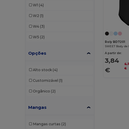
W1
(4)
W2
(1)
W4
(3)
W5
(2)
Roly BD7201
SWEET Body de 
Opções
A partir de:
3,84
6,
€
€
Alto stock
(4)
Customizável
(1)
Orgânico
(2)
Mangas
Mangas curtas
(2)