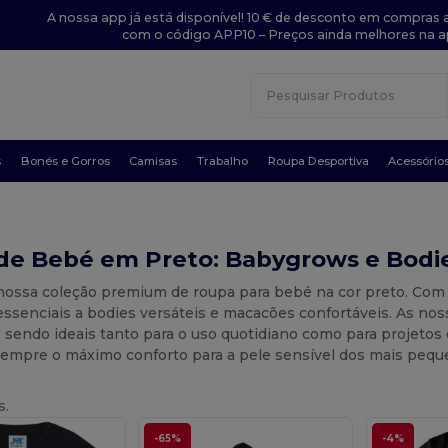
A nossa app já está disponível! 10 € de desconto em compras a
com o código APP10 – Preços ainda melhores na a
s
Bonés e Gorros
Camisas
Trabalho
Roupa Desportiva
Acessório
de Bebé em Preto: Babygrows e Bodie
nossa coleção premium de roupa para bebé na cor preto. Com
ssenciais a bodies versáteis e macacões confortáveis. As nos
, sendo ideais tanto para o uso quotidiano como para projetos
sempre o máximo conforto para a pele sensível dos mais pequ
s.
-65%
-4%