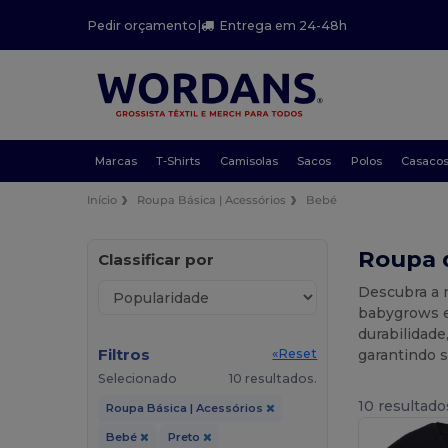
Pedir orçamento
|
Entrega em 24-48h
Marcas
T-Shirts
Camisolas
Sacos
Polos
Casaco
Início
Roupa Básica | Acessórios
Bebé
Roupa 
Classificar por
Descubra a 
babygrows e
durabilidade
Filtros
garantindo 
«Reset
Selecionado
10 resultados.
10 resultado
Roupa Básica | Acessórios
Bebé
Preto