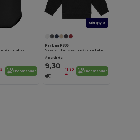
Min qty: 5
Kariban K835
bebé com alças
Sweatshirt eco-responsável de bebé
A partir de:
9,30
75
12,20
Encomendar
Encomendar
€
€