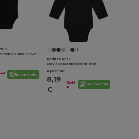
W055
+1
Body Infantil Conforto e Estilo Larkwood
Kariban K837
Body algodão biológico de bebé
A partir de:
,20
Encomendar
8,19
10,66
Encomendar
€
€