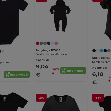
+1
Babybugz BZ025
+5
Bebê e criança all-in-one
SOL'S 00583
A partir de:
Bambino <Em
a curta
9,04
A partir de:
26,15
Encomendar
6,10
€
€
Encomendar
6
€
€
-21%
-32%