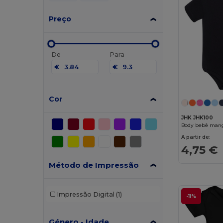
Preço
De
Para
€
€
Cor
JHK JHK100
Body bebê mang
A partir de:
4,75 €
Método de Impressão
Impressão Digital
(1)
-11%
Género - Idade