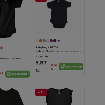
Personalize-o!
+15
Babybugz BZ010
+1
Body de Algodão Confortável para Bebês
A partir de:
>Babygrow</Em>
5,87
10,16
Encomendar
€
€
,35
Encomendar
-43%