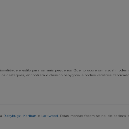
ionalidade e estilo para os mais pequenos. Quer procure um visual moder
os destaques, encontrará o clássico babygrow e bodies versáteis, fabricad
 a
Babybugz
,
Kariban
e
Larkwood
. Estas marcas focam-se na delicadeza 