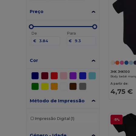
Preço
De
Para
€
€
Cor
JHK JHK100
Body bebê mang
A partir de:
4,75 €
Método de Impressão
Impressão Digital
(1)
-11%
Género - Idade