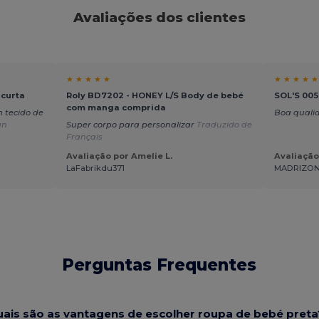
Avaliações dos clientes
★ ★ ★ ★ ★
★ ★ ★ ★ ★
 curta
Roly BD7202 - HONEY L/S Body de bebé
SOL'S 00
com manga comprida
 tecido de
Boa qual
an
Super corpo para personalizar
Traduzido de
Français
Avaliação por Amelie L.
Avaliação
LaFabrikdu371
MADRIZONE
Perguntas Frequentes
ais são as vantagens de escolher roupa de bebé preta