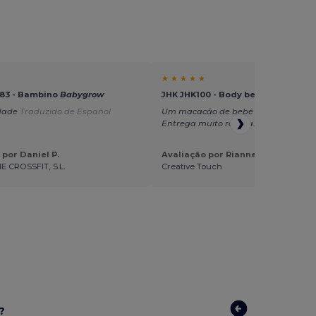
★ ★ ★ ★ ★
583 - Bambino
Babygrow
JHK JHK100 - Body bebê manga cu
idade
Traduzido de Español
Um macacão de bebé muito bonito.
Entrega muito rápida.
Traduzido de
 por Daniel P.
Avaliação por Rianne H.
 CROSSFIT, S.L.
Creative Touch
?