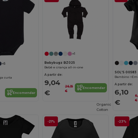
+1
Babybugz BZ025
+5
Bebê e criança all-in-one
SOL'S 00583
A partir de:
Bambino <Em
a curta
9,04
A partir de:
26,15
Encomendar
6,10
€
€
Encomendar
6
€
€
Organic
Cotton
-21%
-23%