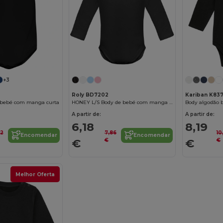
+3
Roly BD7202
Kariban K83
bebé com manga curta
HONEY L/S Body de bebé com manga comprida
Body algodão b
A partir de:
A partir de:
6,18
8,19
52
7,86
10
Encomendar
Encomendar
€
€
€
€
Melhor Oferta