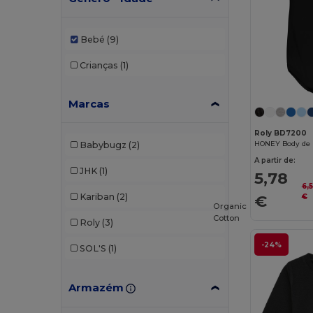
Bebé
(9)
Crianças
(1)
Marcas
Roly BD7200
HONEY Body de 
Babybugz
(2)
A partir de:
JHK
(1)
5,78
6,
€
Kariban
(2)
€
Organic
Cotton
Roly
(3)
-24%
SOL'S
(1)
Armazém