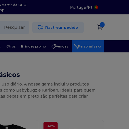
 partir de 80 €
Portugal
/
Pt
pp!
Pesquisar
Rastrear pedido
s
Otros
Brindes promo
Vendas
Personaliza-o!
ásicos
uso diário. A nossa gama inclui 9 produtos
as como Babybugz e Kariban. Ideais para quem
as peças em preto são perfeitas para criar
-42%