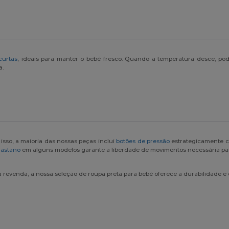
curtas
, ideais para manter o bebé fresco. Quando a temperatura desce, po
a.
 isso, a maioria das nossas peças inclui
botões de pressão
estrategicamente c
lastano
em alguns modelos garante a liberdade de movimentos necessária par
revenda, a nossa seleção de roupa preta para bebé oferece a durabilidade e 