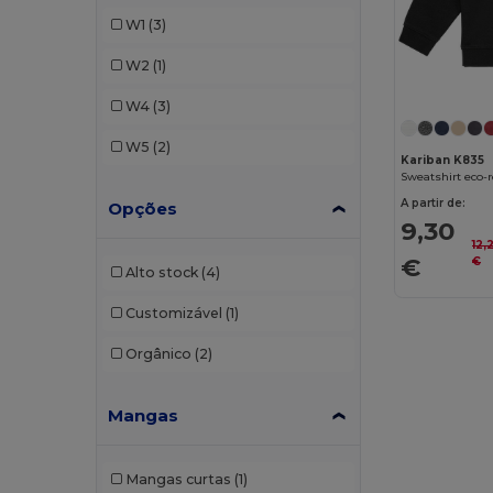
W1
(3)
W2
(1)
W4
(3)
W5
(2)
Kariban K835
Sweatshirt eco-
A partir de:
Opções
9,30
12,
€
€
Alto stock
(4)
Customizável
(1)
Orgânico
(2)
Mangas
Mangas curtas
(1)