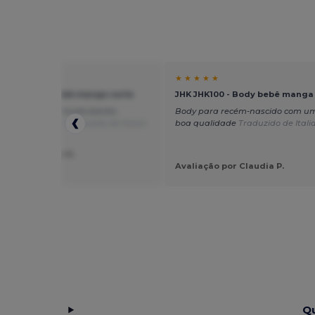
★ ★
★ ★ ★ ★ ★
K100 - Body bebê manga curta
JHK JHK100 - Body bebê manga
acão de bebé muito bonito.
Body para recém-nascido com um
a muito rápida.
Traduzido de Dutch
boa qualidade
Traduzido de Itali
ção por Rianne H.
e Touch
Avaliação por Claudia P.
Qu