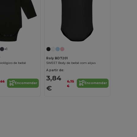
+1
7
Roly BD7201
iológico de bebé
SWEET Body de bebé com alças
A partir de:
3,84
,66
6,75
Encomendar
Encomendar
€
€