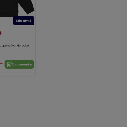
Min qty: 5
responsável de bebé
20
Encomendar