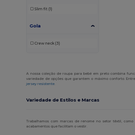
Slim fit
(1)
Gola
Crew neck
(3)
A nossa coleção de roupa para bebé em preto combina func
variedade de opções que garantem o máximo conforto. Entre 
jersey resistente
.
Variedade de Estilos e Marcas
Trabalhamos com marcas de renome no setor têxtil, como
acabamentos que facilitam o vestir.