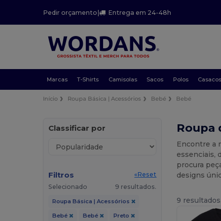
Pedir orçamento
|
Entrega em 24-48h
Marcas
T-Shirts
Camisolas
Sacos
Polos
Casaco
Início
Roupa Básica | Acessórios
Bebé
Bebé
Roupa 
Classificar por
Encontre a m
essenciais,
procura peça
Filtros
designs úni
«Reset
Selecionado
9 resultados.
9 resultados
Roupa Básica | Acessórios
Bebé
Bebé
Preto