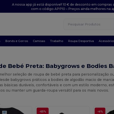
A nossa app já está disponível! 10 € de desconto em compras a
com o código APP10 – Preços ainda melhores na a
s
Bonés e Gorros
Camisas
Trabalho
Roupa Desportiva
Acessório
de Bebé Preta: Babygrows e Bodies B
elhor seleção de roupa de bebé preta para personalização ou 
 desde babygrows práticos a bodies de algodão macio de marc
s básicas duráveis, confortáveis e com um estilo moderno, est
cos ou manter um guarda-roupa versátil para os mais novos.
.
-65%
-4%