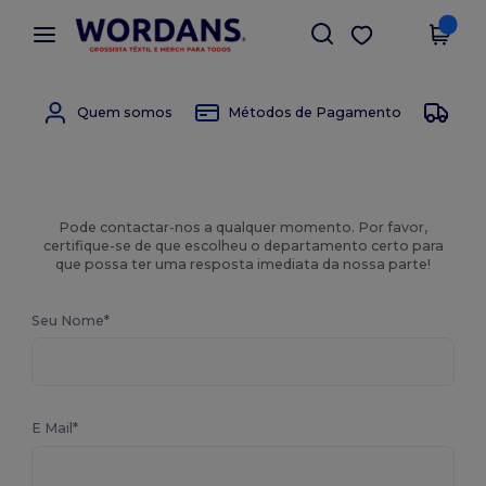
×
App Wordans
Obter app
Melhores preços na app!
Quem somos
Métodos de Pagamento
Mét
Pode contactar-nos a qualquer momento. Por favor,
certifique-se de que escolheu o departamento certo para
que possa ter uma resposta imediata da nossa parte!
Seu Nome*
E Mail*