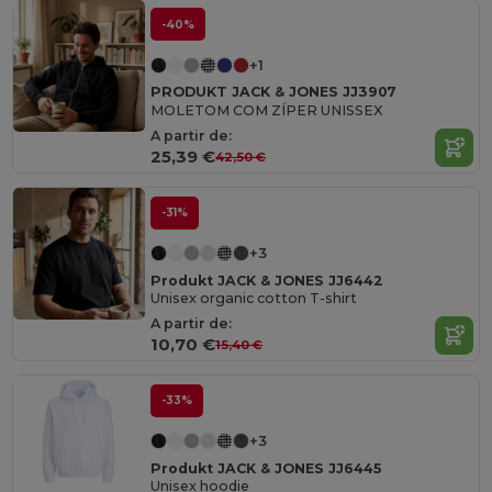
-40%
+1
PRODUKT JACK & JONES JJ3907
MOLETOM COM ZÍPER UNISSEX
A partir de:
25,39 €
42,50 €
-31%
+3
Produkt JACK & JONES JJ6442
Unisex organic cotton T-shirt
A partir de:
10,70 €
15,40 €
-33%
+3
Produkt JACK & JONES JJ6445
Unisex hoodie