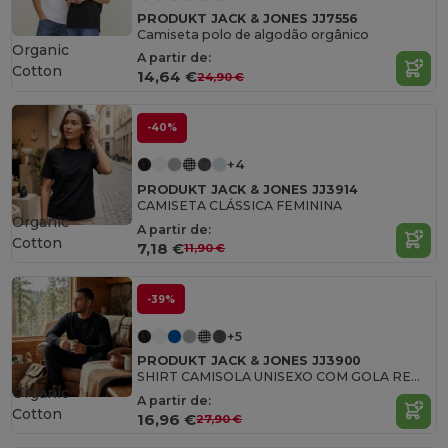
PRODUKT JACK & JONES JJ7556
Camiseta polo de algodão orgânico
Organic
A partir de:
Cotton
14,64 €
24,90 €
-40%
+4
PRODUKT JACK & JONES JJ3914
CAMISETA CLÁSSICA FEMININA
Organic
A partir de:
Cotton
7,18 €
11,90 €
-39%
+5
PRODUKT JACK & JONES JJ3900
SHIRT CAMISOLA UNISEXO COM GOLA REDONDA
Organic
A partir de:
Cotton
16,96 €
27,90 €