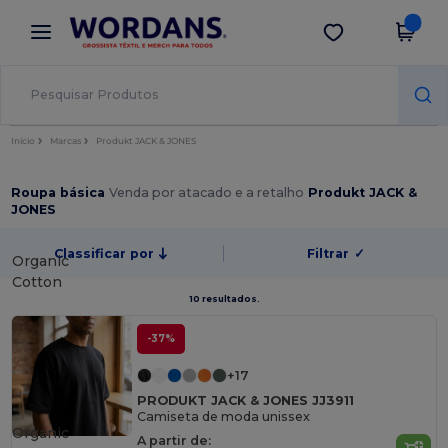
×
App Wordans
Obter app
Melhores preços na app!
Início
Marcas
Produkt JACK & JONES
Roupa básica
Venda por atacado e a retalho
Produkt JACK &
JONES
Classificar por
Filtrar
✓
Organic
Cotton
10 resultados.
-37%
+17
PRODUKT JACK & JONES JJ3911
Camiseta de moda unissex
Organic
A partir de: