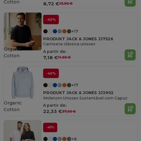
Cotton
8,72 €
13,90 €
-40%
+17
PRODUKT JACK & JONES JJ7526
Camiseta clássica unissex
Organic
A partir de:
Cotton
7,18 €
11,90 €
-40%
+17
PRODUKT JACK & JONES JJ3902
Moletom Unissex Sustentável com Capuz
Organic
A partir de:
Cotton
22,33 €
37,50 €
-41%
+6