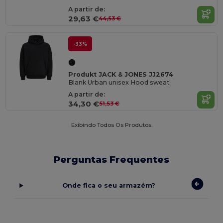
A partir de:
29,63 €
44,53 €
-33%
Produkt JACK & JONES JJ2674
Blank Urban unisex Hood sweat
A partir de:
34,30 €
51,53 €
Exibindo Todos Os Produtos.
Perguntas Frequentes
Onde fica o seu armazém?