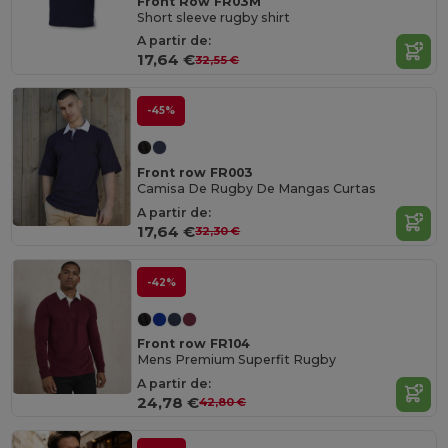
Front Row FR03M
Short sleeve rugby shirt
A partir de:
17,64 €
32,55 €
-45%
Front row FR003
Camisa De Rugby De Mangas Curtas
A partir de:
17,64 €
32,30 €
-42%
Front row FR104
Mens Premium Superfit Rugby
A partir de:
24,78 €
42,80 €