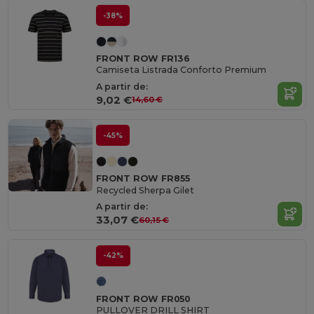
-38%
FRONT ROW FR136
Camiseta Listrada Conforto Premium
A partir de:
9,02 €
14,60 €
-45%
FRONT ROW FR855
Recycled Sherpa Gilet
A partir de:
33,07 €
60,15 €
-42%
FRONT ROW FR050
PULLOVER DRILL SHIRT