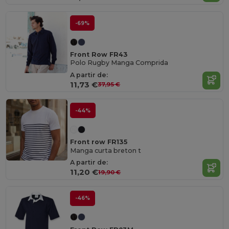
-69%
Front Row FR43
Polo Rugby Manga Comprida
A partir de:
11,73 €
37,95 €
-44%
Front row FR135
Manga curta breton t
A partir de:
11,20 €
19,90 €
-46%