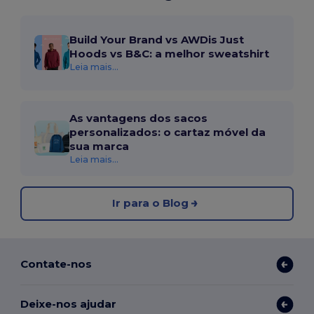
Build Your Brand vs AWDis Just
Hoods vs B&C: a melhor sweatshirt
Leia mais...
As vantagens dos sacos
personalizados: o cartaz móvel da
sua marca
Leia mais...
Ir para o Blog
Contate-nos
Deixe-nos ajudar