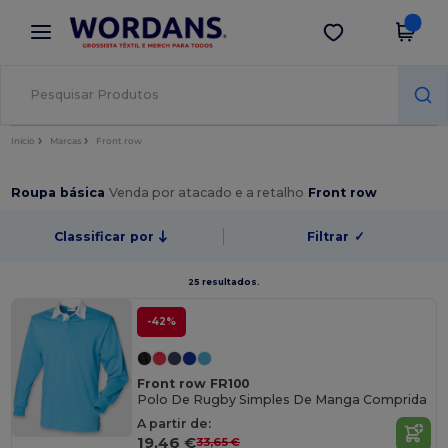
×
App Wordans
Obter app
Melhores preços na app!
Início
Marcas
Front row
Roupa básica
Venda por atacado e a retalho
Front row
Classificar por
Filtrar
✓
25 resultados.
-42%
Front row FR100
Polo De Rugby Simples De Manga Comprida
A partir de:
19,46 €
33,65 €