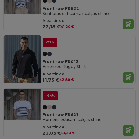
Front row FR622
Senhoras esticam as calças chino
A partir de:
22,18 €
41,20 €
-73%
Front row FR043
Emerized Rugby Shirt
A partir de:
11,73 €
42,80 €
-44%
Front row FR621
Homens esticam calças chino
A partir de:
23,05 €
41,20 €