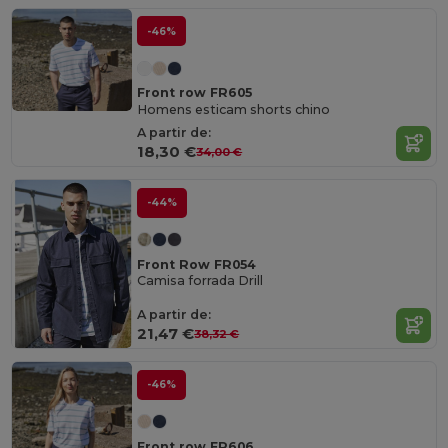
-46%
Front row FR605
Homens esticam shorts chino
A partir de:
18,30 €
34,00 €
-44%
Front Row FR054
Camisa forrada Drill
A partir de:
21,47 €
38,32 €
-46%
Front row FR606