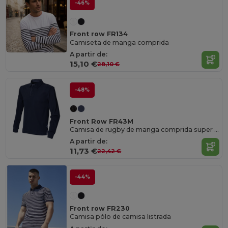
-46%
Front row FR134
Camiseta de manga comprida
A partir de:
15,10 €
28,10 €
-48%
Front Row FR43M
Camisa de rugby de manga comprida super suave
A partir de:
11,73 €
22,42 €
-44%
Front row FR230
Camisa pólo de camisa listrada