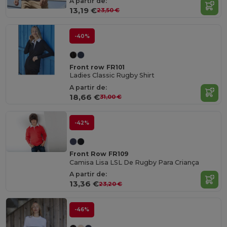
A partir de:
13,19 €
23,50 €
-40%
Front row FR101
Ladies Classic Rugby Shirt
A partir de:
18,66 €
31,00 €
-42%
Front Row FR109
Camisa Lisa LSL De Rugby Para Criança
A partir de:
13,36 €
23,20 €
-46%