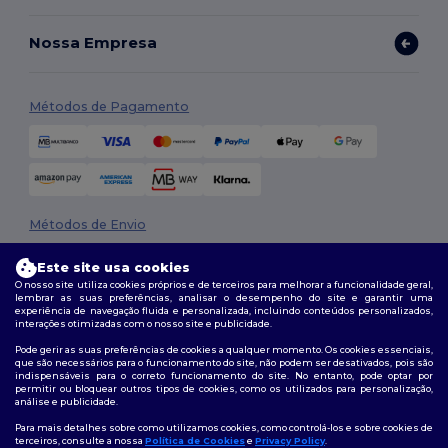
Nossa Empresa
Métodos de Pagamento
Métodos de Envio
Este site usa cookies
O nosso site utiliza cookies próprios e de terceiros para melhorar a funcionalidade geral,
lembrar as suas preferências, analisar o desempenho do site e garantir uma
experiência de navegação fluida e personalizada, incluindo conteúdos personalizados,
interações otimizadas com o nosso site e publicidade.
Pode gerir as suas preferências de cookies a qualquer momento. Os cookies essenciais,
que são necessários para o funcionamento do site, não podem ser desativados, pois são
Siga-nos
indispensáveis para o correto funcionamento do site. No entanto, pode optar por
permitir ou bloquear outros tipos de cookies, como os utilizados para personalização,
análise e publicidade.
Para mais detalhes sobre como utilizamos cookies, como controlá-los e sobre cookies de
terceiros, consulte a nossa
Política de Cookies
e
Privacy Policy
.
2026. Todos os direitos reservados