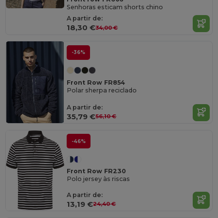
Senhoras esticam shorts chino
A partir de:
18,30 €
34,00 €
-36%
Front Row FR854
Polar sherpa reciclado
A partir de:
35,79 €
56,10 €
-46%
Front Row FR230
Polo jersey às riscas
A partir de:
13,19 €
24,40 €