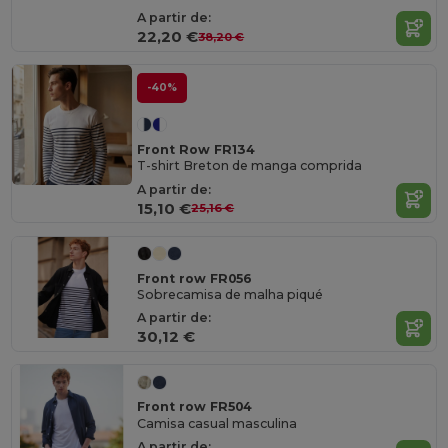
A partir de:
22,20 €
38,20 €
-40%
Front Row FR134
T-shirt Breton de manga comprida
A partir de:
15,10 €
25,16 €
Front row FR056
Sobrecamisa de malha piqué
A partir de:
30,12 €
Front row FR504
Camisa casual masculina
A partir de: