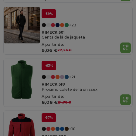
-59%
+23
RIMECK 501
Gents de lã de jaqueta
A partir de:
9,06 €
22,26 €
-63%
+21
RIMECK 518
Próximo colete de lã unissex
A partir de:
8,08 €
21,78 €
-57%
+10