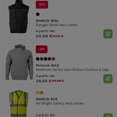
-52%
RIMECK W54
Ranger Work Vest Gents
A partir de:
20,06 €
41,52 €
-41%
Rimeck W43
Moletom Vertex com Bolsos Ocultos e Capuz
A partir de:
28,50 €
48,48 €
RIMECK 9V3
HV Bright Safety Vest unisex
A partir de: