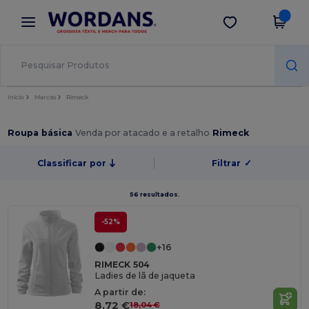
×
App Wordans
Obter app
Melhores preços na app!
Início
Marcas
Rimeck
Roupa básica
Venda por atacado e a retalho
Rimeck
Classificar por
Filtrar
✓
56 resultados.
-52%
+16
RIMECK 504
Ladies de lã de jaqueta
A partir de:
8,72 €
18,04 €