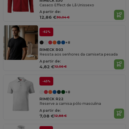
RIMECK 530
Casaco Effect de Lã Unissexo
A partir de:
12,86 €
30,04 €
-62%
+8
RIMECK R03
Resista aos senhores da camiseta pesada
A partir de:
4,82 €
12,56 €
-45%
+8
RIMECK R22
Reserve a camisa pólo masculina
A partir de:
7,08 €
12,88 €