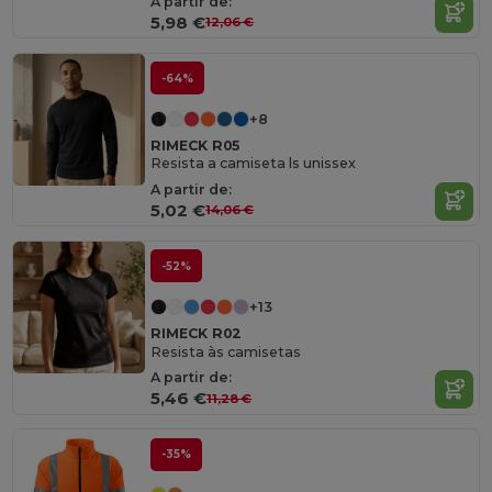
A partir de:
5,98 €
12,06 €
-64%
+8
RIMECK R05
Resista a camiseta ls unissex
A partir de:
5,02 €
14,06 €
-52%
+13
RIMECK R02
Resista às camisetas
A partir de:
5,46 €
11,28 €
-35%