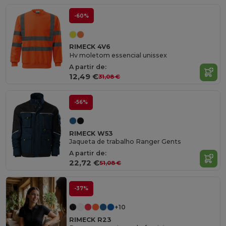
-60%
RIMECK 4V6
Hv moletom essencial unissex
A partir de:
12,49 €
31,08 €
-56%
RIMECK W53
Jaqueta de trabalho Ranger Gents
A partir de:
22,72 €
51,08 €
-37%
+10
RIMECK R23