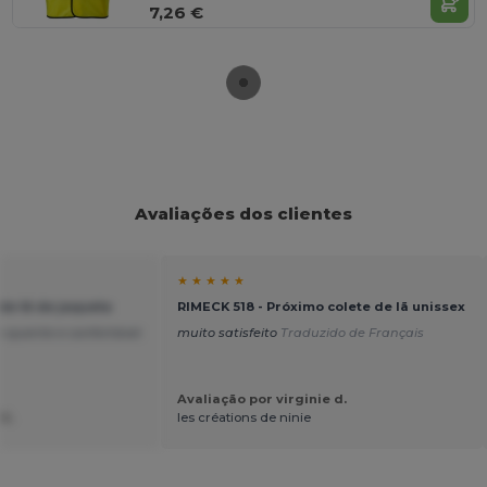
7,26 €
Avaliações dos clientes
★ ★ ★ ★ ★
de lã de jaqueta
RIMECK 518 - Próximo colete de lã unissex
 quente e confortável.
muito satisfeito
Traduzido de Français
Avaliação por virginie d.
 G.
les créations de ninie