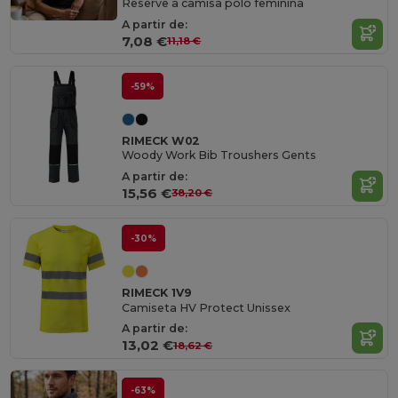
Reserve a camisa polo feminina
A partir de:
7,08 €
11,18 €
-59%
RIMECK W02
Woody Work Bib Troushers Gents
A partir de:
15,56 €
38,20 €
-30%
RIMECK 1V9
Camiseta HV Protect Unissex
A partir de:
13,02 €
18,62 €
-63%