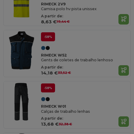
RIMECK 2V9
Camisa polo hv pista unissex
A partir de:
8,63 €
19,44 €
-58%
RIMECK W52
Gents de coletes de trabalho lenhoso
A partir de:
14,18 €
33,52 €
-58%
RIMECK W01
Calças de trabalho lenhas
A partir de:
13,68 €
32,38 €