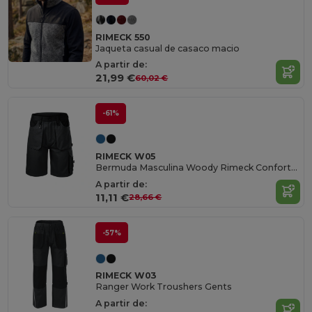
RIMECK 550
Jaqueta casual de casaco macio
A partir de:
21,99 €
60,02 €
-61%
RIMECK W05
Bermuda Masculina Woody Rimeck Conforto e Durabilidade
A partir de:
11,11 €
28,66 €
-57%
RIMECK W03
Ranger Work Troushers Gents
A partir de: