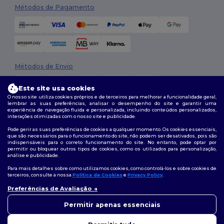
Métodos de Pagamento
Métodos de Envio
Este site usa cookies
O nosso site utiliza cookies próprios e de terceiros para melhorar a funcionalidade geral,
lembrar as suas preferências, analisar o desempenho do site e garantir uma
experiência de navegação fluida e personalizada, incluindo conteúdos personalizados,
interações otimizadas com o nosso site e publicidade.
Pode gerir as suas preferências de cookies a qualquer momento. Os cookies essenciais,
que são necessários para o funcionamento do site, não podem ser desativados, pois são
Siga-nos
indispensáveis para o correto funcionamento do site. No entanto, pode optar por
permitir ou bloquear outros tipos de cookies, como os utilizados para personalização,
análise e publicidade.
Para mais detalhes sobre como utilizamos cookies, como controlá-los e sobre cookies de
terceiros, consulte a nossa
Política de Cookies
e
Privacy Policy
.
2026. Todos os direitos reservados
Termos e Condições
|
Política de personalização
|
Política de Privacidade
Preferências de Avaliação
👋
Olá
|
Política de cookies
|
Mapa do Site
Se tiver alguma dúvida ou
Permitir apenas essenciais
questão, pode contactar-nos a
qualquer momento. O nosso