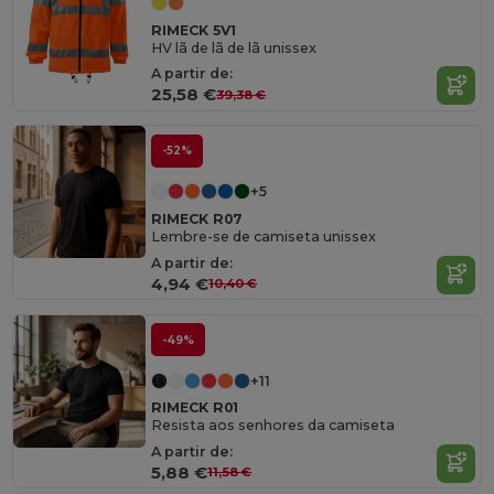
RIMECK 5V1
HV lã de lã de lã unissex
A partir de:
25,58 €
39,38 €
-52%
+5
RIMECK R07
Lembre-se de camiseta unissex
A partir de:
4,94 €
10,40 €
-49%
+11
RIMECK R01
Resista aos senhores da camiseta
A partir de:
5,88 €
11,58 €