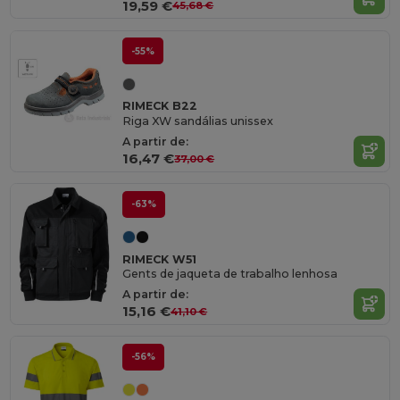
19,59 €
45,68 €
-55%
RIMECK B22
Riga XW sandálias unissex
A partir de:
16,47 €
37,00 €
-63%
RIMECK W51
Gents de jaqueta de trabalho lenhosa
A partir de:
15,16 €
41,10 €
-56%