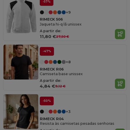
-57%
+9
RIMECK 506
Jaqueta hi-q lã unissex
A partir de:
11,80 €
27,50 €
-47%
+8
RIMECK R06
Camiseta base unissex
A partir de:
4,84 €
9,12 €
-50%
+3
RIMECK R04
Resista às camisetas pesadas senhoras