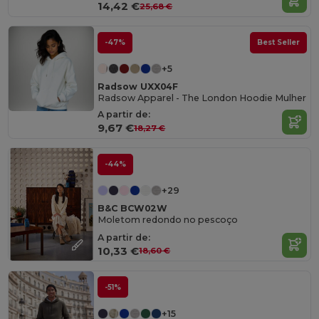
14,42 €
25,68 €
-47%
Best Seller
+5
Radsow UXX04F
Radsow Apparel - The London Hoodie Mulher
A partir de:
9,67 €
18,27 €
-44%
+29
B&C BCW02W
Moletom redondo no pescoço
A partir de:
10,33 €
18,60 €
-51%
+15