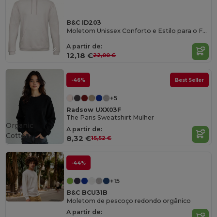
B&C ID203
Moletom Unissex Conforto e Estilo para o Frio
A partir de:
12,18 €
22,00 €
-46%
Best Seller
+5
Radsow UXX03F
The Paris Sweatshirt Mulher
Organic
A partir de:
Cotton
8,32 €
15,52 €
-44%
+15
B&C BCU31B
Moletom de pescoço redondo orgânico
A partir de: