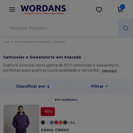
×
App Wordans
Obter app
Melhores preços na app!
Início
Roupa Básica | Acessórios
Camisolas
Camisolas e Sweatshirts em Atacado
Explore a nossa vasta gama de 870 camisolas e sweatshirts,
perfeitas para quem procura qualidade e versatilid…
Veja mais!
Classificar por
Filtrar
✓
870 resultados.
-62%
+34
Gildan GN940