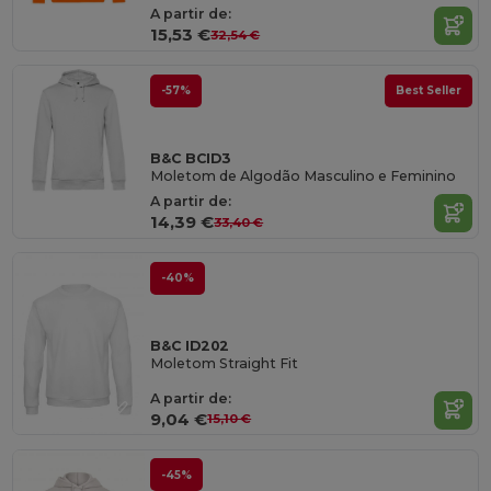
A partir de:
15,53 €
32,54 €
-57%
Best Seller
B&C BCID3
Moletom de Algodão Masculino e Feminino
A partir de:
14,39 €
33,40 €
-40%
B&C ID202
Moletom Straight Fit
A partir de:
9,04 €
15,10 €
-45%