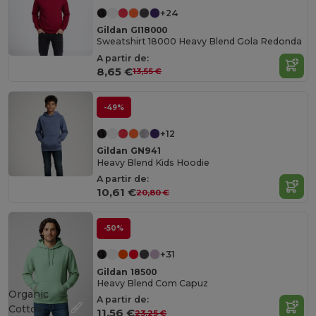
+24
Gildan GI18000
Sweatshirt 18000 Heavy Blend Gola Redonda
A partir de:
8,65 €
13,55 €
-49%
+12
Gildan GN941
Heavy Blend Kids Hoodie
A partir de:
10,61 €
20,80 €
-50%
+31
Gildan 18500
Heavy Blend Com Capuz
Organic
A partir de:
Cotton
11,56 €
23,25 €