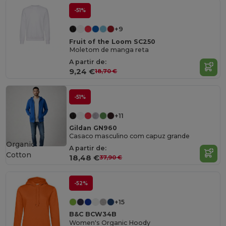
-51%
+9
Fruit of the Loom SC250
Moletom de manga reta
A partir de:
9,24 €
18,70 €
-51%
+11
Gildan GN960
Casaco masculino com capuz grande
Organic
A partir de:
Cotton
18,48 €
37,90 €
-52%
+15
B&C BCW34B
Women's Organic Hoody