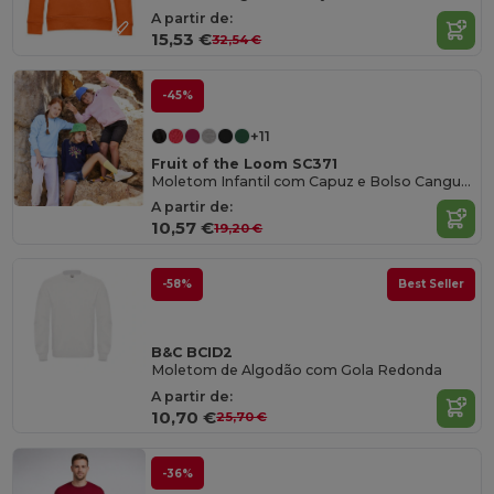
A partir de:
15,53 €
32,54 €
-45%
+11
Fruit of the Loom SC371
Moletom Infantil com Capuz e Bolso Canguru
A partir de:
10,57 €
19,20 €
-58%
Best Seller
B&C BCID2
Moletom de Algodão com Gola Redonda
A partir de:
10,70 €
25,70 €
-36%