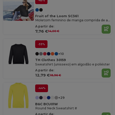
-45%
Fruit of the Loom SC361
Moletom feminino de manga comprida de algodão
A partir de:
7,76 €
14,00 €
-33%
+10
TH Clothes 30159
Sweatshirt (unissexo) em algodão e poliéster
A partir de:
12,79 €
18,96 €
-44%
+29
B&C BCU01W
Round Neck Sweatshirt #
A partir de: