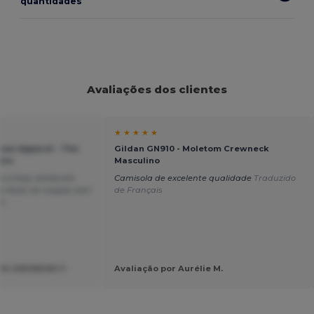
quantidades
Avaliações dos clientes
★ ★ ★ ★ ★
sow Apparel - The
Gildan GN910 - Moletom Crewneck
ens
Masculino
o é boa, tendo em
Camisola de excelente qualidade
Traduzido
o lavar as roupas com
de Français
s.
YA ANDREINA F.
Avaliação por Aurélie M.