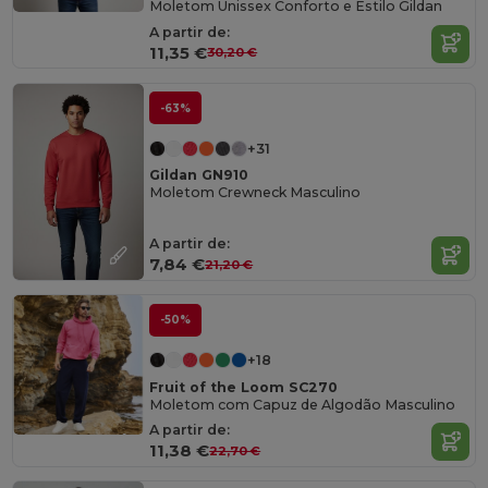
Moletom Unissex Conforto e Estilo Gildan
A partir de:
11,35 €
30,20 €
-63%
+31
Gildan GN910
Moletom Crewneck Masculino
A partir de:
7,84 €
21,20 €
-50%
+18
Fruit of the Loom SC270
Moletom com Capuz de Algodão Masculino
A partir de:
11,38 €
22,70 €