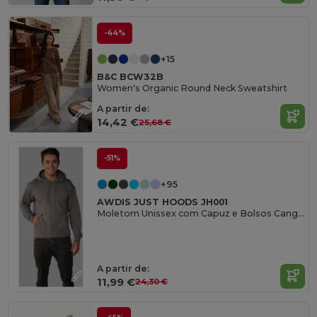
-44%
+15
B&C BCW32B
Women's Organic Round Neck Sweatshirt
A partir de:
14,42 €
25,68 €
-51%
+95
AWDIS JUST HOODS JH001
Moletom Unissex com Capuz e Bolsos Canguru
A partir de:
11,99 €
24,30 €