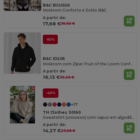
B&C BCU02K
Moletom Conforto e Estilo B&C
A partir de:
17,68 €
35,92 €
-50%
B&C ID205
Moletom com Zíper Fruit of the Loom Confortável
A partir de:
16,13 €
32,26 €
-40%
+17
TH Clothes 30160
Sweatshirt (unissexo) com capuz em algodão e poliéster
A partir de:
14,27 €
23,68 €