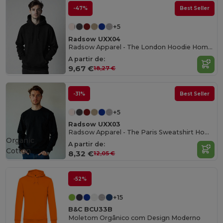
-47%
Best Seller
+5
Radsow UXX04
Radsow Apparel - The London Hoodie Homens
A partir de:
9,67 €
18,27 €
-31%
Best Seller
+5
Radsow UXX03
Radsow Apparel - The Paris Sweatshirt Homens
Organic
A partir de:
Cotton
8,32 €
12,05 €
-52%
+15
B&C BCU33B
Moletom Orgânico com Design Moderno