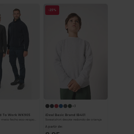
-25%
+3
d To Work WK905
iDeal Basic Brand IB401
Camisola polar meio fecho eco-responsável unissexo
Sweatshirt decote redondo de criança
A partir de: