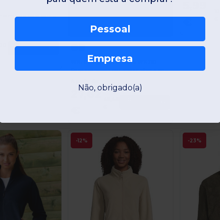
5,99
10
Bolsos com zíper com gola para caminhoneiro
€
€
Pessoal
,00
Encomendar
Empresa
WK. Designed To Work WK710
Calças cardadas eco-responsáveis de homem
A partir de:
Não, obrigado(a)
27,62
45,46
Encomendar
€
€
-12%
-23%