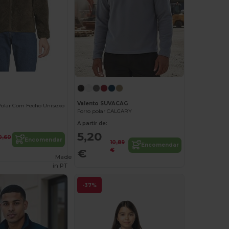
Valento SUVACAG
Polar Com Fecho Unisexo
Forro polar CALGARY
A partir de:
5,20
0,60
Encomendar
10,89
Encomendar
€
€
Made
in
PT
-37%