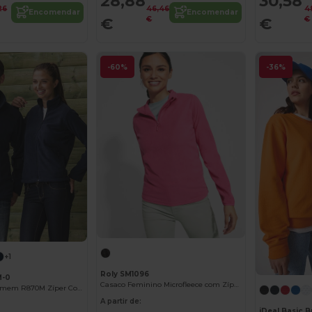
28,88
30,58
26
46,46
4
Encomendar
Encomendar
€
€
€
€
-60%
-36%
+1
Roly SM1096
M-0
Casaco Feminino Microfleece com Zíper e Proteção de Queixo
Casaco Polar Homem R870M Zíper Completo
A partir de:
iDeal Basic 