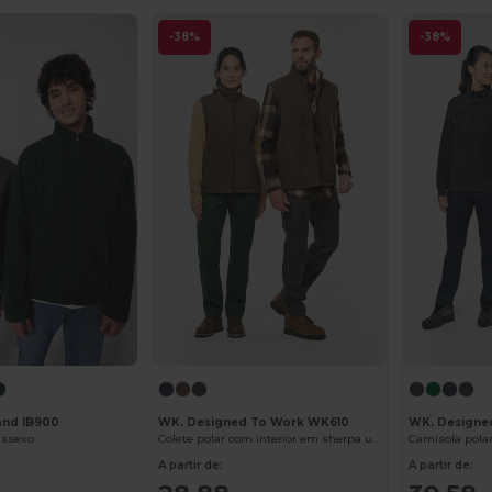
-38%
-38%
rand IB900
WK. Designed To Work WK610
WK. Designe
issexo
Colete polar com interior em sherpa unissexo
A partir de:
A partir de: