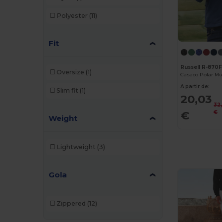
Polyester
(11)
Fit
Russell R-870
Oversize
(1)
A partir de:
Slim fit
(1)
20,03
32
€
€
Weight
Lightweight
(3)
Gola
Zippered
(12)