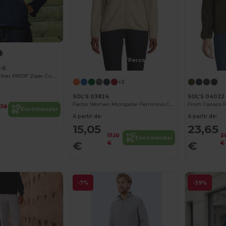
Personalize-o!
F-0
Casaco Polar Mulher R870F Zíper Completo
+2
SOL'S 03824
SOL'S 04022
Factor Women Micropolar Feminino Com Fecho De Correr
Finch Casaco 
,79
Encomendar
A partir de:
A partir de:
15,05
23,65
17,10
3
Encomendar
€
€
€
€
-7%
-39%