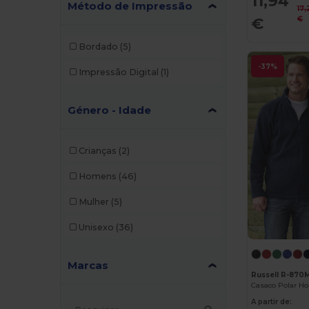
11,94
Método de Impressão
17,
€
€
Bordado
(5)
-37%
Impressão Digital
(1)
Género - Idade
Crianças
(2)
Homens
(46)
Mulher
(5)
Unisexo
(36)
Marcas
Russell R-870
A partir de: