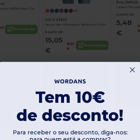
Roly SM1095
M-0
Casaco Polar Homem R874M Meio Zíper
+2
A partir de:
SOL'S 03823
5,48
Factor Men Micropolar Masculino Com Fecho De Correr
1
,46
Encomendar
€
€
A partir de:
15,05
15,61
Encomendar
€
€
-39%
-42%
Tem 10€
de desconto!
Valento FPV
Forro polar T
Para receber o seu desconto, diga-nos:
A partir de:
para quem está a comprar?