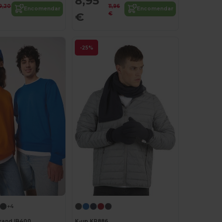
8,95
9,20
11,96
Encomendar
Encomendar
€
€
-25%
+4
Brand IB400
K-up KP886