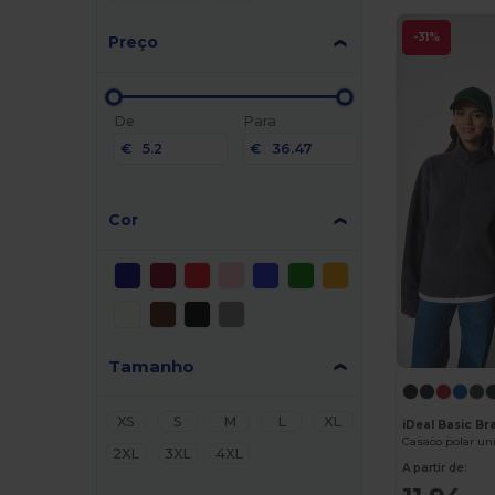
-31%
Preço
De
Para
€
€
Cor
Tamanho
XS
S
M
L
XL
iDeal Basic B
Casaco polar un
2XL
3XL
4XL
A partir de: