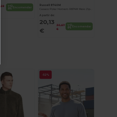
Russell 8740M
,29
Encomendar
Casaco Polar Homem R874M Meio Zíper
A partir de:
20,13
30,67
Encomendar
€
€
-52%