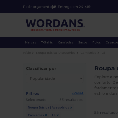
Pedir orçamento
|
Entrega em 24-48h
Marcas
T-Shirts
Camisolas
Sacos
Polos
Casaco
Início
Roupa Básica | Acessórios
Camisolas
Lã
Roupa 
Classificar por
Explore a no
conforto. D
fardamentos,
Filtros
estilo e dura
«Reset
Selecionado
53 resultados.
Roupa Básica | Acessórios
53 resultado
Camisolas
Lã