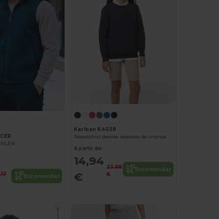
Kariban K4038
ACER
Sweatshirt decote redondo de criança
CERLER
A partir de:
14,94
23,88
Encomendar
€
,12
€
Encomendar