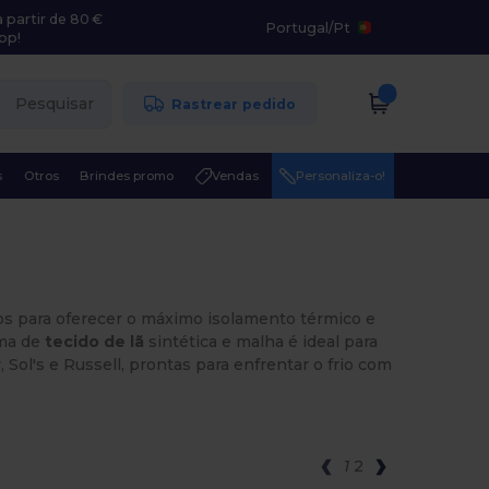
 partir de 80 €
Portugal
/
Pt
pp!
Pesquisar
Rastrear pedido
s
Otros
Brindes promo
Vendas
Personaliza-o!
s para oferecer o máximo isolamento térmico e
ama de
tecido de lã
sintética e malha é ideal para
ol's e Russell, prontas para enfrentar o frio com
1
2