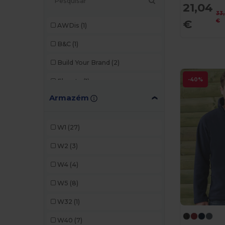
21,04
33
€
€
AWDis
(1)
B&C
(1)
Build Your Brand
(2)
-40%
Elevate
(1)
Armazém
Fruit of the Loom
(4)
Gildan
(1)
W1
(27)
iDeal Basic Brand
(3)
W2
(3)
JHK
(2)
W4
(4)
K-up
(1)
W5
(8)
Kariban
(1)
W32
(1)
Neutral
(2)
W40
(7)