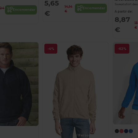
5,65
Sweatshirt dec
14,14
Encomendar
,24
Encomendar
€
€
A partir de:
8,87
13
€
€
-4%
-62%
Personalize-o!