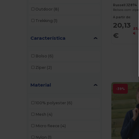
Russell JZ874
Outdoor
(8)
A partir de:
Trekking
(1)
20,13
37
€
€
Característica
Bolso
(6)
Zíper
(2)
Material
-39%
100% polyester
(6)
Mesh
(4)
Micro fleece
(4)
Nylon
(1)