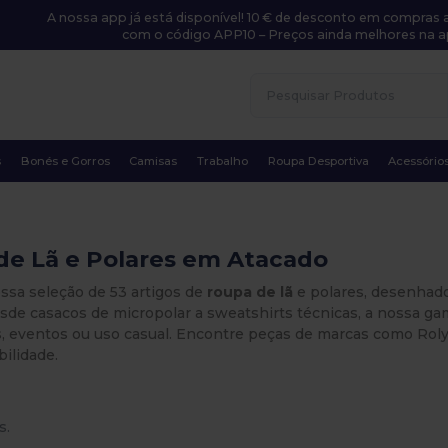
A nossa app já está disponível! 10 € de desconto em compras a
com o código APP10 – Preços ainda melhores na a
s
Bonés e Gorros
Camisas
Trabalho
Roupa Desportiva
Acessório
de Lã e Polares em Atacado
ssa seleção de 53 artigos de
roupa de lã
e polares, desenhado
esde casacos de micropolar a sweatshirts técnicas, a nossa g
 eventos ou uso casual. Encontre peças de marcas como Roly, S
bilidade.
s.