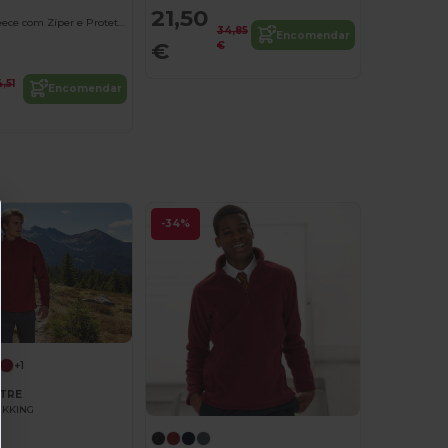
21,50
Casaco Microfleece com Zíper e Protetor de Queixo
34,85
Encomendar
€
€
4,51
Encomendar
-34%
+1
ATRE
REKKING