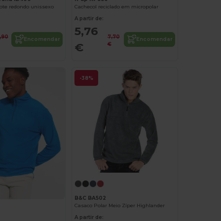
ote redondo unissexo
Cachecol reciclado em micropolar
A partir de:
5,76
,90
7,70
Encomendar
Encomendar
€
€
-38%
B&C BA502
Casaco Polar Meio Zíper Highlander
A partir de: