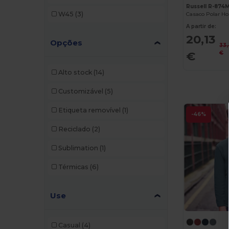
NEW MORNING STUDIOS
(1)
Russell R-874
W45
(3)
Regatta
(5)
A partir de:
20,13
Opções
Result
(1)
33
€
€
Roly
(2)
Alto stock
(14)
Roly Sport
(2)
Customizável
(5)
Russell
(5)
Etiqueta removível
(1)
-46%
SOL'S
(3)
Reciclado
(2)
Starworld
(1)
Sublimation
(1)
Stedman
(1)
Térmicas
(6)
Valento
(7)
Velilla
(3)
Use
WK. Designed To Work
(3)
Casual
(4)