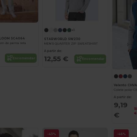
+1
 LOOM SC4064
STARWORLD SW230
om de perna reta
MEN’S QUARTER ZIP SWEATSHIRT
A partir de:
12,55 €
Encomendar
Encomendar
Valento CHV
Colete polar 
A partir de:
9,19
15
€
€
-43%
-46%