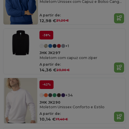
Moletom Unissex com Capuz e Bolso Canguru
A partir de:
12,98 €
21,20 €
-38%
+1
JHK JK297
Moletom com capuz com zíper
A partir de:
14,36 €
23,00 €
-42%
+34
JHK JK290
Moletom Unissex Conforto e Estilo
A partir de:
10,14 €
17,40 €