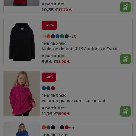
A partir de:
10,55 €
17,70 €
-40%
+20
JHK JK295K
Moletom Infantil JHK Conforto e Estilo
A partir de:
9,54 €
15,90 €
-38%
JHK JK300K
Velocino grande com zíper infantil
A partir de:
11,16 €
18,10 €
+4
JHK JKJT295