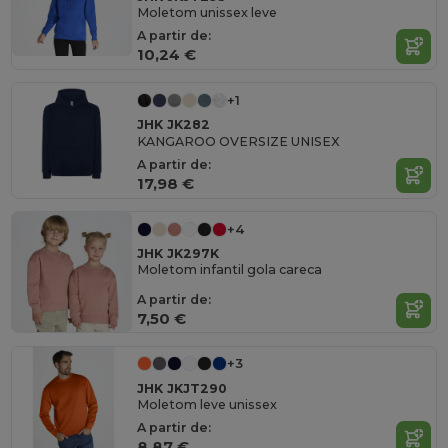
Moletom unissex leve
A partir de:
10,24 €
+1
JHK JK282
KANGAROO OVERSIZE UNISEX
A partir de:
17,98 €
+4
JHK JK297K
Moletom infantil gola careca
A partir de:
7,50 €
+3
JHK JKJT290
Moletom leve unissex
A partir de:
8,87 €