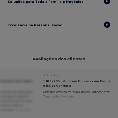
Soluções para Toda a Família e Negócios
Excelência na Personalização
Avaliações dos clientes
★ ★ ★ ★ ★
 Unissex com Capuz
JHK JK295 - Moletom Unissex com Capuz
e Bolso Canguru
manhos de camisolas
Clássico casaco de felpa macio. Intemporal
entrega foi óptima.
Traduzido de Italian
hirts brancas tinham
 É pena. Não os
o incómodo
Traduzido