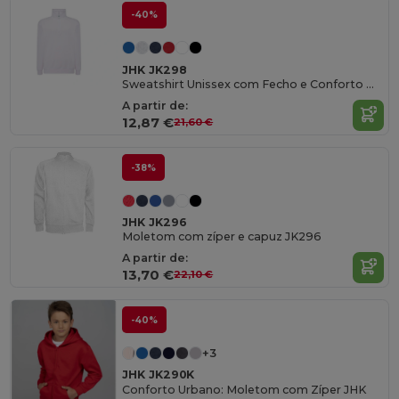
-40%
JHK JK298
Sweatshirt Unissex com Fecho e Conforto Duradouro
A partir de:
12,87 €
21,60 €
-38%
JHK JK296
Moletom com zíper e capuz JK296
A partir de:
13,70 €
22,10 €
-40%
+3
JHK JK290K
Conforto Urbano: Moletom com Zíper JHK