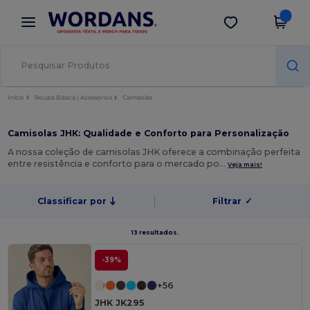
×
App Wordans
Obter app
Melhores preços na app!
Início
Roupa Básica | Acessórios
Camisolas
Camisolas JHK: Qualidade e Conforto para Personalização
A nossa coleção de camisolas JHK oferece a combinação perfeita
entre resistência e conforto para o mercado po…
Veja mais!
Classificar por
Filtrar
✓
13 resultados.
-39%
+56
JHK JK295