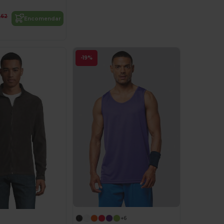
,62
Encomendar
-19%
+6