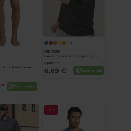
+1
JHK JK910
Camiseta esportiva mangas largas
A partir de:
s Banho Para Homem
6,69 €
Encomendar
2,05
Encomendar
-36%