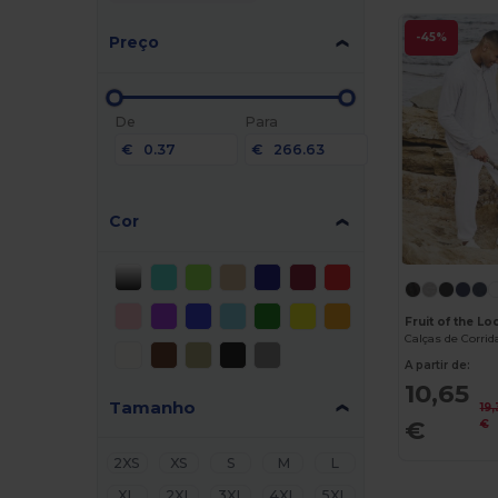
-45%
Preço
De
Para
€
€
Cor
Fruit of the 
A partir de:
10,65
Tamanho
19
€
€
2XS
XS
S
M
L
XL
2XL
3XL
4XL
5XL