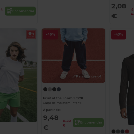
2,08
34
4
Encomendar
€
€
-40%
-43%
Personalize-o!
Fruit of the Loom SC291
Calça de moletom infantil
A partir de:
9,48
15,90
Encomendar
€
€