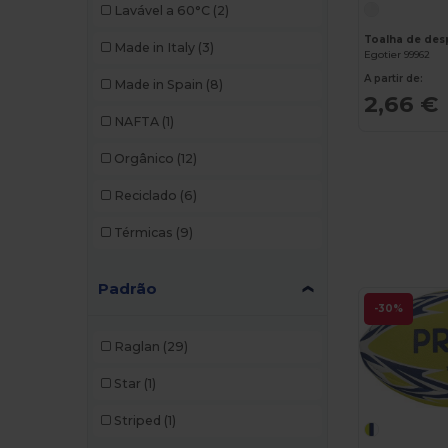
Lavável a 60°C
(2)
W40
(55)
Herock
(1)
Made in Italy
(3)
Egotier 99962
W45
(12)
JHK
(11)
A partir de:
Made in Spain
(8)
2,66 €
Just Cool
(17)
NAFTA
(1)
K-up
(1)
Orgânico
(12)
Kariban
(10)
Reciclado
(6)
Kariban Premium
(3)
Térmicas
(9)
Kimood
(3)
Padrão
Korntex
(2)
-30%
Larkwood
(2)
Raglan
(29)
Malfini
(4)
Star
(1)
Malfini Premium
(1)
Striped
(1)
Mumbles
(1)