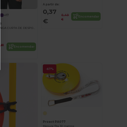
A partir de:
0,37
0,40
+17
Encomendar
€
€
8
T-SHIRT DE MANGA CURTA DE DESPORTO
,81
Encomendar
-67%
Proact PA077
Mesure fita 30 metros