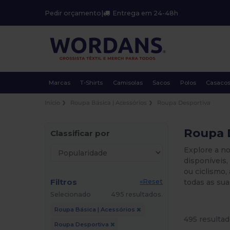
Pedir orçamento
|
Entrega em 24-48h
Marcas
T-Shirts
Camisolas
Sacos
Polos
Casaco
Início
Roupa Básica | Acessórios
Roupa Desportiva
Roupa 
Classificar por
Explore a n
disponíveis,
ou ciclismo,
Filtros
todas as suas
«Reset
Selecionado
495 resultados.
Roupa Básica | Acessórios
495 resultad
Roupa Desportiva