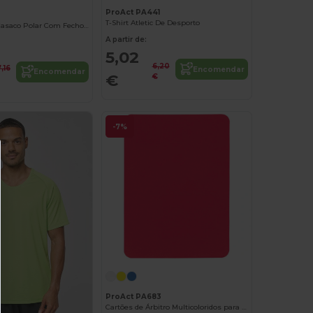
ProAct PA441
T-Shirt Atletic De Desporto
Norman Men Casaco Polar Com Fecho Para Homem
A partir de:
5,02
6,20
7,16
Encomendar
Encomendar
€
€
-7%
ProAct PA683
Cartões de Árbitro Multicoloridos para Jogo