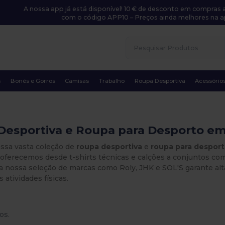
A nossa app já está disponível! 10 € de desconto em compras a
com o código APP10 – Preços ainda melhores na a
s
Bonés e Gorros
Camisas
Trabalho
Roupa Desportiva
Acessório
Desportiva e Roupa para Desporto em
ossa vasta coleção de
roupa desportiva
e
roupa para despor
 oferecemos desde t-shirts técnicas e calções a conjuntos comp
 a nossa seleção de marcas como Roly, JHK e SOL'S garante alt
 atividades físicas.
os.