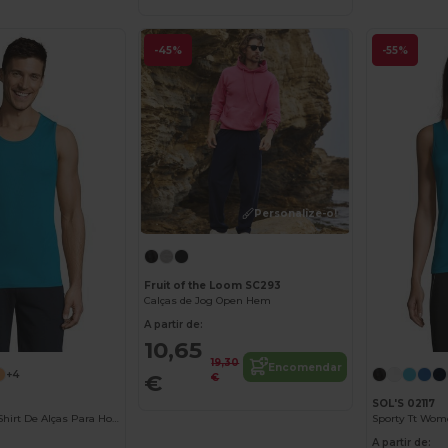
-45%
-55%
Personalize-o!
Fruit of the Loom SC293
Calças de Jog Open Hem
A partir de:
10,65
19,30
Encomendar
+4
€
€
SOL'S 02117
Sporty Tt Men T Shirt De Alças Para Homem
A partir de: