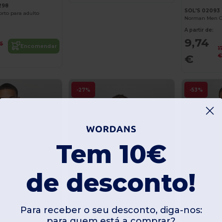
298
SOL'S 02093
orto para adulto
A partir de:
9,74
95
Encomendar
1
€
€
-27%
-53%
Tem 10€
de desconto!
Para receber o seu desconto, diga-nos:
para quem está a comprar?