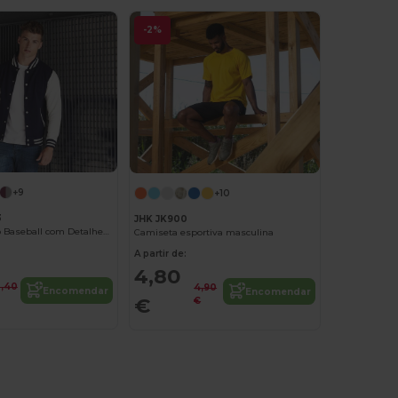
-2%
+9
+10
3
JHK JK900
Moletom Estilo Baseball com Detalhes Modernos
Camiseta esportiva masculina
A partir de:
4,80
2,40
4,90
Encomendar
Encomendar
€
€