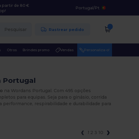
 partir de 80 €
Portugal
/
Pt
pp!
Pesquisar
Rastrear pedido
s
Otros
Brindes promo
Vendas
Personaliza-o!
 Portugal
to
na Wordans Portugal. Com 495 opções
letos para equipas. Seja para o ginásio, corrida
a performance, respirabilidade e durabilidade para
1
2
3
10