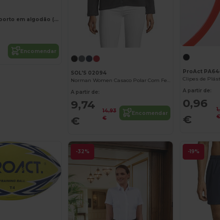
Toalha de desporto em algodão (380 g/m²)
Encomendar
ProAct PA64
SOL'S 02094
Norman Women Casaco Polar Com Fecho Para Senhora
A partir de:
A partir de:
0,96
9,74
1
14,93
Encomendar
€
€
€
-32%
-19%