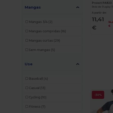
Proact PA823
Mangas
Bola de Rugby R
Mustaghata
(11)
A partir de:
Proact
(97)
11,41
Mangas 3/4
(2)
16,
Promodoro
(3)
€
€
Mangas compridas
(16)
Quadra
(3)
Mangas curtas
(29)
Radsow by Uneek
(7)
Sem mangas
(5)
Result
(3)
Roly
(24)
Use
Roly Sport
(55)
Baseball
(4)
Russell
(4)
Casual
(13)
RYWAN
(1)
-30%
Cycling
(10)
SF Clothing
(2)
Fitness
(7)
SF Men
(5)