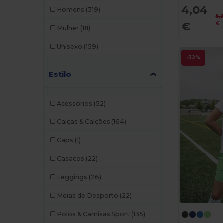
4,04
Homens
(319)
5,
€
€
Mulher
(111)
Unisexo
(159)
-32%
Estilo
Acessórios
(52)
Calças & Calções
(164)
Caps
(1)
Casacos
(22)
Leggings
(26)
Meias de Desporto
(22)
Polos & Camisas Sport
(135)