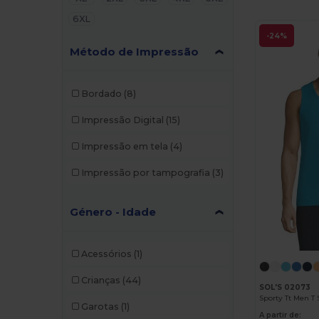
6XL
-24%
Método de Impressão
Bordado
(8)
Impressão Digital
(15)
Impressão em tela
(4)
Impressão por tampografia
(3)
Género - Idade
Acessórios
(1)
Crianças
(44)
SOL'S 02073
Garotas
(1)
A partir de: