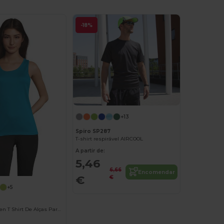
-18%
+13
Spiro SP287
T-shirt respirável AIRCOOL
A partir de:
5,46
6,66
Encomendar
€
€
+5
Sporty Tt Women T Shirt De Alças Para Senhora