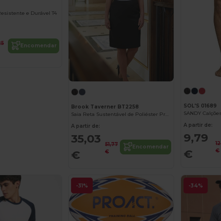
esistente e Durável T4
25
Encomendar
SOL'S 01689
Brook Taverner BT2258
SANDY Calçõe
Saia Reta Sustentável de Poliéster Premium
A partir de:
A partir de:
9,79
35,03
1
51,77
Encomendar
€
€
€
€
-31%
-34%