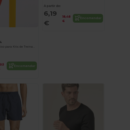
A partir de:
6,19
18,48
Encomendar
€
€
4
Clipes de Plástico para Kits de Treinamento
,03
Encomendar
€