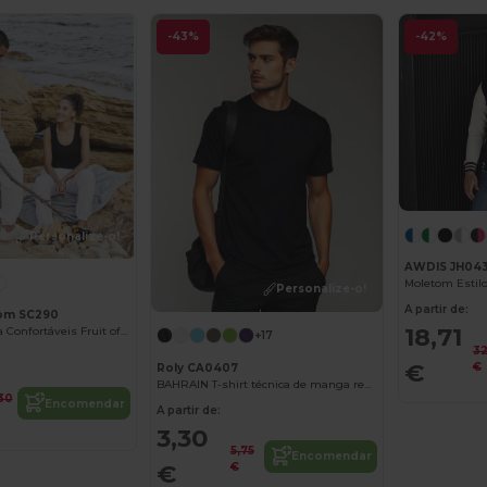
-43%
-42%
Personalize-o!
AWDIS JH04
Personalize-o!
A partir de:
Loom SC290
18,71
Calças de Corrida Confortáveis Fruit of the Loom
+17
3
€
€
Roly CA0407
BAHRAIN T-shirt técnica de manga reglan
,30
Encomendar
A partir de:
3,30
5,75
Encomendar
€
€