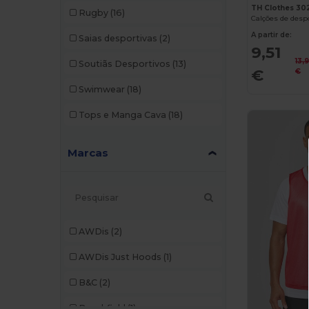
TH Clothes 30
Rugby
(16)
Calções de desp
A partir de:
Saias desportivas
(2)
9,51
13,
Soutiãs Desportivos
(13)
€
€
Swimwear
(18)
Tops e Manga Cava
(18)
Marcas
AWDis
(2)
AWDis Just Hoods
(1)
B&C
(2)
Beechfield
(1)